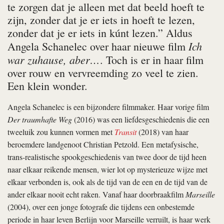
te zorgen dat je alleen met dat beeld hoeft te
zijn, zonder dat je er iets in hoeft te lezen,
zonder dat je er iets in kúnt lezen.” Aldus
Ich
Angela Schanelec over haar nieuwe film
war zuhause, aber…
. Toch is er in haar film
over rouw en vervreemding zo veel te zien.
Een klein wonder.
Angela Schanelec is een bijzondere filmmaker. Haar vorige film
Der traumhafte Weg
(2016) was een liefdesgeschiedenis die een
tweeluik zou kunnen vormen met
Transit
(2018) van haar
beroemdere landgenoot Christian Petzold. Een metafysische,
trans-realistische spookgeschiedenis van twee door de tijd heen
naar elkaar reikende mensen, wier lot op mysterieuze wijze met
elkaar verbonden is, ook als de tijd van de een en de tijd van de
ander elkaar nooit echt raken. Vanaf haar doorbraakfilm
Marseille
(2004), over een jonge fotografe die tijdens een onbestemde
periode in haar leven Berlijn voor Marseille verruilt, is haar werk