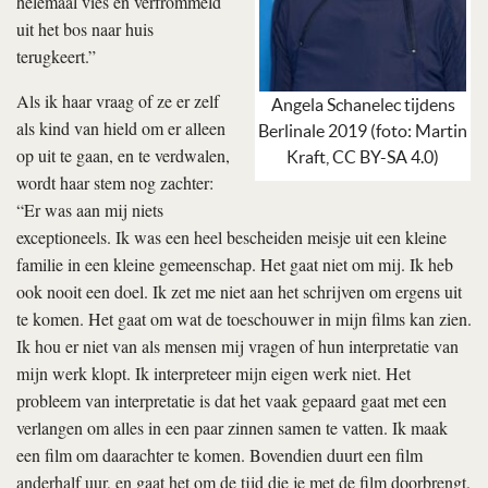
helemaal vies en verfrommeld
uit het bos naar huis
terugkeert.”
Als ik haar vraag of ze er zelf
Angela Schanelec tijdens
als kind van hield om er alleen
Berlinale 2019 (foto: Martin
op uit te gaan, en te verdwalen,
Kraft, CC BY-SA 4.0)
wordt haar stem nog zachter:
“Er was aan mij niets
exceptioneels. Ik was een heel bescheiden meisje uit een kleine
familie in een kleine gemeenschap. Het gaat niet om mij. Ik heb
ook nooit een doel. Ik zet me niet aan het schrijven om ergens uit
te komen. Het gaat om wat de toeschouwer in mijn films kan zien.
Ik hou er niet van als mensen mij vragen of hun interpretatie van
mijn werk klopt. Ik interpreteer mijn eigen werk niet. Het
probleem van interpretatie is dat het vaak gepaard gaat met een
verlangen om alles in een paar zinnen samen te vatten. Ik maak
een film om daarachter te komen. Bovendien duurt een film
anderhalf uur, en gaat het om de tijd die je met de film doorbrengt.