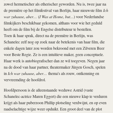
zowel hermetischer als etherischer geworden. Nu is, twee jaar na
de première op het filmfestival van Berlijn, haar nieuwste film
Ich
war zuhause, aber…
(
I Was at Home, but…
) voor Nederlandse
filmkijkers beschikbaar gekomen, althans voor wie het geduld
heeft om de film bij de Engelse distributeur te bestellen.
Toen ik haar sprak, direct na de première in Berlijn, was
Schanelec zelf nog op zoek naar de betekenis van haar film, die
enkele dagen later zou worden bekroond met een Zilveren Beer
voor Beste Regie. Ze is een intuïtieve maker, geen conceptuele.
Haar werk is autobiografischer dan ze wil toegeven. Negen jaar
na de dood van haar partner, theatermaker Jürgen Gosch, spelen
in
Ich war zuhause, aber…
thema’s als rouw, ontkenning en
vervreemding de hoofdrol.
Hoofdpersoon is de alleenstaande weduwe Astrid (vaste
Schanelec-actrice Maren Eggert) die een nieuwe klap te verduren
krijgt als haar puberzoon Phillip plotseling verdwijnt, en op even
raadselachtige wijze weer opduikt. Een groot deel van de plot