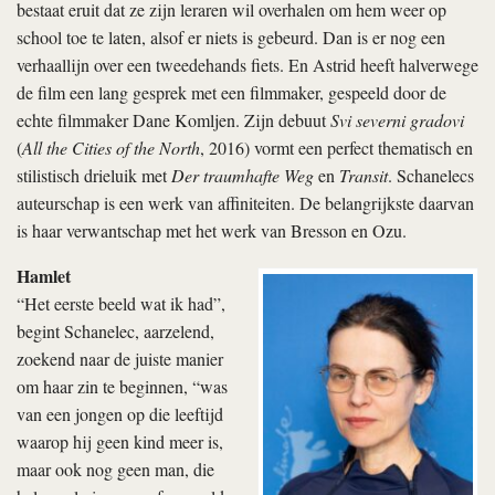
bestaat eruit dat ze zijn leraren wil overhalen om hem weer op
school toe te laten, alsof er niets is gebeurd. Dan is er nog een
verhaallijn over een tweedehands fiets. En Astrid heeft halverwege
de film een lang gesprek met een filmmaker, gespeeld door de
echte filmmaker Dane Komljen. Zijn debuut
Svi severni gradovi
(
All the Cities of the North
, 2016) vormt een perfect thematisch en
stilistisch drieluik met
Der traumhafte Weg
en
Transit
. Schanelecs
auteurschap is een werk van affiniteiten. De belangrijkste daarvan
is haar verwantschap met het werk van Bresson en Ozu.
Hamlet
“Het eerste beeld wat ik had”,
begint Schanelec, aarzelend,
zoekend naar de juiste manier
om haar zin te beginnen, “was
van een jongen op die leeftijd
waarop hij geen kind meer is,
maar ook nog geen man, die