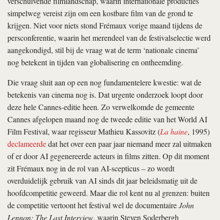
verschuivende filmlandschap, waarin internationale producties
simpelweg vereist zijn om een kostbare film van de grond te
krijgen. Niet voor niets stond Frémaux vorige maand tijdens de
persconferentie, waarin het merendeel van de festivalselectie werd
aangekondigd, stil bij de vraag wat de term ‘nationale cinema’
nog betekent in tijden van globalisering en ontheemding.
Die vraag sluit aan op een nog fundamentelere kwestie: wat de
betekenis van cinema nog is. Dat urgente onderzoek loopt door
deze hele Cannes-editie heen. Zo verwelkomde de gemeente
Cannes afgelopen maand nog de tweede editie van het World AI
Film Festival, waar regisseur Mathieu Kassovitz (
La haine
, 1995)
declameerde
dat het over een paar jaar niemand meer zal uitmaken
of er door AI gegenereerde acteurs in films zitten. Op dit moment
zit Frémaux nog in de rol van AI-scepticus – zo wordt
overduidelijk gebruik van AI sinds dit jaar beleidsmatig uit de
hoofdcompetitie geweerd. Maar die rol kent nu al grenzen: buiten
de competitie vertoont het festival wel de documentaire
John
Lennon: The Last Interview
, waarin Steven Soderbergh