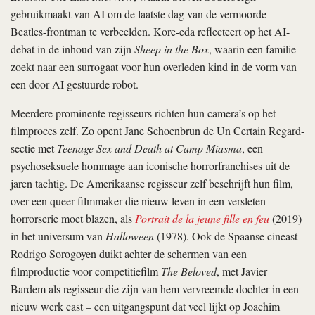
gebruikmaakt van AI om de laatste dag van de vermoorde
Beatles-frontman te verbeelden. Kore-eda reflecteert op het AI-
debat in de inhoud van zijn
Sheep in the Box
, waarin een familie
zoekt naar een surrogaat voor hun overleden kind in de vorm van
een door AI gestuurde robot.
Meerdere prominente regisseurs richten hun camera’s op het
filmproces zelf. Zo opent Jane Schoenbrun de Un Certain Regard-
sectie met
Teenage Sex and Death at Camp Miasma
, een
psychoseksuele hommage aan iconische horrorfranchises uit de
jaren tachtig. De Amerikaanse regisseur zelf beschrijft hun film,
over een queer filmmaker die nieuw leven in een versleten
horrorserie moet blazen, als
Portrait de la jeune fille en feu
(2019)
in het universum van
Halloween
(1978). Ook de Spaanse cineast
Rodrigo Sorogoyen duikt achter de schermen van een
filmproductie voor competitiefilm
The Beloved
, met Javier
Bardem als regisseur die zijn van hem vervreemde dochter in een
nieuw werk cast – een uitgangspunt dat veel lijkt op Joachim