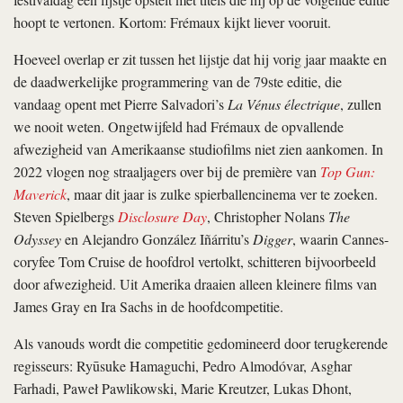
hoopt te vertonen. Kortom: Frémaux kijkt liever vooruit.
Hoeveel overlap er zit tussen het lijstje dat hij vorig jaar maakte en
de daadwerkelijke programmering van de 79ste editie, die
vandaag opent met Pierre Salvadori’s
La Vénus électrique
, zullen
we nooit weten. Ongetwijfeld had Frémaux de opvallende
afwezigheid van Amerikaanse studiofilms niet zien aankomen. In
2022 vlogen nog straaljagers over bij de première van
Top Gun:
Maverick
, maar dit jaar is zulke spierballencinema ver te zoeken.
Steven Spielbergs
Disclosure Day
, Christopher Nolans
The
Odyssey
en Alejandro González Iñárritu’s
Digger
, waarin Cannes-
coryfee Tom Cruise de hoofdrol vertolkt, schitteren bijvoorbeeld
door afwezigheid. Uit Amerika draaien alleen kleinere films van
James Gray en Ira Sachs in de hoofdcompetitie.
Als vanouds wordt die competitie gedomineerd door terugkerende
regisseurs: Ryūsuke Hamaguchi, Pedro Almodóvar, Asghar
Farhadi, Paweł Pawlikowski, Marie Kreutzer, Lukas Dhont,