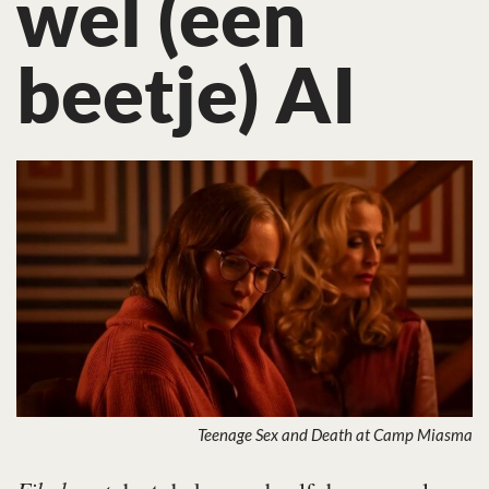
wel (een
beetje) AI
Teenage Sex and Death at Camp Miasma