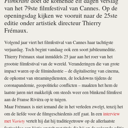
Filmkrant
doet de komende elf dagen verslag
van het 79ste filmfestival van Cannes. Op de
openingsdag kijken we vooruit naar de 25ste
editie onder artistiek directeur Thierry
Frémaux.
Volgend jaar viert het filmfestival van Cannes haar tachtigste
verjaardag. Toch begint vandaag ook een soort jubileumeditie.
Thierry Frémaux staat inmiddels 25 jaar aan het roer van het
grootste filmfestival van de wereld. Veranderingen die van grote
impact waren op de filmindustrie – de digitalisering van cinema,
de opkomst van streamingdiensten, de lockdowns tijdens de
coronapandemie, geopolitieke conflicten – maakten het hem de
laatste jaren niet makkelijk om steeds weer een blinkend filmfeest
aan de Franse Rivièra op te tuigen.
Maar Frémaux is niet iemand die in het verleden zwelgt, tenzij het
om de liefde voor de filmgeschiedenis zelf gaat. In een
interview
met
Variety
vertelt hij dat hij traditiegetrouw op de allerlaatste
festivaldag een lijstje opstelt met titels die hij op de volgende editie