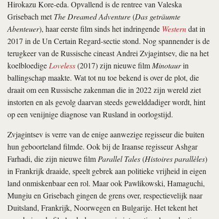
Hirokazu Kore-eda. Opvallend is de rentree van Valeska
Grisebach met
The Dreamed Adventure
(
Das geträumte
Abenteuer
), haar eerste film sinds het indringende
Western
dat in
2017 in de Un Certain Regard-sectie stond. Nog spannender is de
terugkeer van de Russische cineast Andrei Zvjagintsev, die na het
koelbloedige
Loveless
(2017) zijn nieuwe film
Minotaur
in
ballingschap maakte. Wat tot nu toe bekend is over de plot, die
draait om een Russische zakenman die in 2022 zijn wereld ziet
instorten en als gevolg daarvan steeds gewelddadiger wordt, hint
op een venijnige diagnose van Rusland in oorlogstijd.
Zvjagintsev is verre van de enige aanwezige regisseur die buiten
hun geboorteland filmde. Ook bij de Iraanse regisseur Ashgar
Farhadi, die zijn nieuwe film
Parallel Tales
(
Histoires parallèles
)
in Frankrijk draaide, speelt gebrek aan politieke vrijheid in eigen
land onmiskenbaar een rol. Maar ook Pawlikowski, Hamaguchi,
Mungiu en Grisebach gingen de grens over, respectievelijk naar
Duitsland, Frankrijk, Noorwegen en Bulgarije. Het tekent het