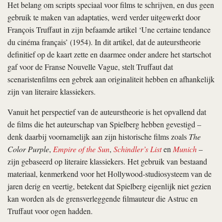
Het belang om scripts speciaal voor films te schrijven, en dus geen
gebruik te maken van adaptaties, werd verder uitgewerkt door
François Truffaut in zijn befaamde artikel ‘Une certaine tendance
du cinéma français’ (1954). In dit artikel, dat de auteurstheorie
definitief op de kaart zette en daarmee onder andere het startschot
gaf voor de Franse Nouvelle Vague, stelt Truffaut dat
scenaristenfilms een gebrek aan originaliteit hebben en afhankelijk
zijn van literaire klassiekers.
Vanuit het perspectief van de auteurstheorie is het opvallend dat
de films die het auteurschap van Spielberg hebben gevestigd –
denk daarbij voornamelijk aan zijn historische films zoals
The
Color Purple
,
Empire of the Sun
,
Schindler’s List
en
Munich
–
zijn gebaseerd op literaire klassiekers. Het gebruik van bestaand
materiaal, kenmerkend voor het Hollywood-studiosysteem van de
jaren derig en veertig, betekent dat Spielberg eigenlijk niet gezien
kan worden als de grensverleggende filmauteur die Astruc en
Truffaut voor ogen hadden.