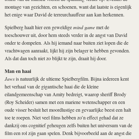
montage van gezichten, en schoenen, want dat laatste is eigenlijk
het enige waar David de terreurchauffeur aan kan herkennen.
Spielberg haalt hier een geweldige
mind game
met de
toeschouwer uit, door hem steeds verder in de angst van David
onder te dompelen. Als hij iemand naar buiten ziet lopen die de
vrachtwagen aanraakt, lijkt hij zijn belager te hebben gevonden.
Als dat dan toch niet zo blijkt te zijn, draait hij door.
Man en haai
Jaws
is natuurlijk de ultieme Spielbergfilm. Bijna iedereen kent
het verhaal van de gigantische haai die de kleine
eilandgemeenschap van Amity bedreigt, waarop sheriff Brody
(Roy Scheider) samen met een mariene wetenschapper en een
oude visser besluit het moordlustige en gevaarlijke beest een halt
toe te roepen. Niet veel films hebben zo’n effect gehad dat ze
dankzij ons cognitief geheugen zelfs buiten het universum van de
film een rol zijn gaan spelen. Denk bijvoorbeeld aan de angst die