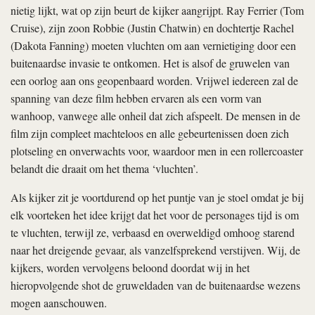
nietig lijkt, wat op zijn beurt de kijker aangrijpt. Ray Ferrier (Tom
Cruise), zijn zoon Robbie (Justin Chatwin) en dochtertje Rachel
(Dakota Fanning) moeten vluchten om aan vernietiging door een
buitenaardse invasie te ontkomen. Het is alsof de gruwelen van
een oorlog aan ons geopenbaard worden. Vrijwel iedereen zal de
spanning van deze film hebben ervaren als een vorm van
wanhoop, vanwege alle onheil dat zich afspeelt. De mensen in de
film zijn compleet machteloos en alle gebeurtenissen doen zich
plotseling en onverwachts voor, waardoor men in een rollercoaster
belandt die draait om het thema ‘vluchten’.
Als kijker zit je voortdurend op het puntje van je stoel omdat je bij
elk voorteken het idee krijgt dat het voor de personages tijd is om
te vluchten, terwijl ze, verbaasd en overweldigd omhoog starend
naar het dreigende gevaar, als vanzelfsprekend verstijven. Wij, de
kijkers, worden vervolgens beloond doordat wij in het
hieropvolgende shot de gruweldaden van de buitenaardse wezens
mogen aanschouwen.