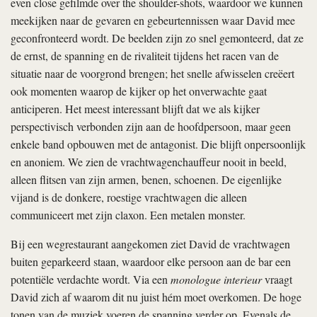
even close gefilmde over the shoulder-shots, waardoor we kunnen
meekijken naar de gevaren en gebeurtennissen waar David mee
geconfronteerd wordt. De beelden zijn zo snel gemonteerd, dat ze
de ernst, de spanning en de rivaliteit tijdens het racen van de
situatie naar de voorgrond brengen; het snelle afwisselen creëert
ook momenten waarop de kijker op het onverwachte gaat
anticiperen. Het meest interessant blijft dat we als kijker
perspectivisch verbonden zijn aan de hoofdpersoon, maar geen
enkele band opbouwen met de antagonist. Die blijft onpersoonlijk
en anoniem. We zien de vrachtwagenchauffeur nooit in beeld,
alleen flitsen van zijn armen, benen, schoenen. De eigenlijke
vijand is de donkere, roestige vrachtwagen die alleen
communiceert met zijn claxon. Een metalen monster.
Bij een wegrestaurant aangekomen ziet David de vrachtwagen
buiten geparkeerd staan, waardoor elke persoon aan de bar een
potentiële verdachte wordt. Via een
monologue interieur
vraagt
David zich af waarom dit nu juist hém moet overkomen. De hoge
tonen van de muziek voeren de spanning verder op. Evenals de