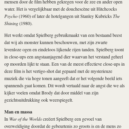
mensen door de film hebben gekregen voor de zee en ander open
water. Het is vergelijkbaar met de douchescène uit Hitchcocks
Psycho
(1960) of later de hotelgangen uit Stanley Kubricks
The
Shining
(1980).
Het werkt omdat Spielberg gebruikmaakt van een bestaand beest
dat wij als monster kunnen beschouwen, met zijn zwarte
levenloze ogen en eindeloos lijkende rijen tanden. Spielberg toont
in close-ups een angstaanjagend dier waarvan het verstand geheel
op moorden lijkt te staan. Een van de meest effectieve close-ups in
deze film is het vertigo-shot dat gepaard met de mysterieuze
muziek die via hoge tonen aangeeft dat er het volgende beeld iets
spannends gaat komen. Dit wordt vertaald naar de angst die we als
kijker voelen omdat Brody dat door middel van zijn
gezichtsuitdrukking ook weerspiegelt.
Man en massa
In
War of the Worlds
creëert Spielberg een gevoel van
overweldiging doordat de gebeurtenis zo groots is en de mens zo