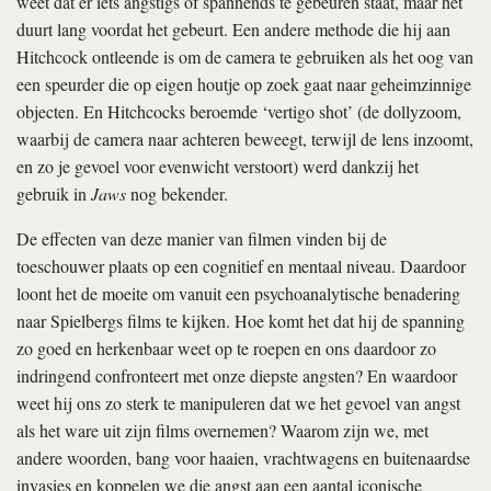
weet dat er iets angstigs of spannends te gebeuren staat, maar het
duurt lang voordat het gebeurt. Een andere methode die hij aan
Hitchcock ontleende is om de camera te gebruiken als het oog van
een speurder die op eigen houtje op zoek gaat naar geheimzinnige
objecten. En Hitchcocks beroemde ‘vertigo shot’ (de dollyzoom,
waarbij de camera naar achteren beweegt, terwijl de lens inzoomt,
en zo je gevoel voor evenwicht verstoort) werd dankzij het
gebruik in
Jaws
nog bekender.
De effecten van deze manier van filmen vinden bij de
toeschouwer plaats op een cognitief en mentaal niveau. Daardoor
loont het de moeite om vanuit een psychoanalytische benadering
naar Spielbergs films te kijken. Hoe komt het dat hij de spanning
zo goed en herkenbaar weet op te roepen en ons daardoor zo
indringend confronteert met onze diepste angsten? En waardoor
weet hij ons zo sterk te manipuleren dat we het gevoel van angst
als het ware uit zijn films overnemen? Waarom zijn we, met
andere woorden, bang voor haaien, vrachtwagens en buitenaardse
invasies en koppelen we die angst aan een aantal iconische