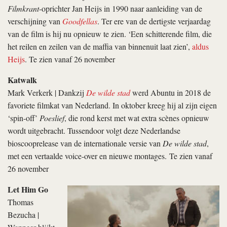
Filmkrant
-oprichter Jan Heijs in 1990 naar aanleiding van de
verschijning van
Goodfellas
. Ter ere van de dertigste verjaardag
van de film is hij nu opnieuw te zien. ‘Een schitterende film, die
het reilen en zeilen van de maffia van binnenuit laat zien’,
aldus
Heijs
. Te zien vanaf 26 november
Katwalk
Mark Verkerk | Dankzij
De wilde stad
werd Abuntu in 2018 de
favoriete filmkat van Nederland. In oktober kreeg hij al zijn eigen
‘spin-off’
Poeslief
, die rond kerst met wat extra scènes opnieuw
wordt uitgebracht. Tussendoor volgt deze Nederlandse
bioscooprelease van de internationale versie van
De wilde stad
,
met een vertaalde voice-over en nieuwe montages. Te zien vanaf
26 november
Let Him Go
Thomas
Bezucha |