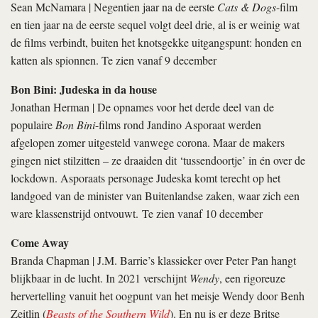
Sean McNamara | Negentien jaar na de eerste
Cats & Dogs
-film
en tien jaar na de eerste sequel volgt deel drie, al is er weinig wat
de films verbindt, buiten het knotsgekke uitgangspunt: honden en
katten als spionnen. Te zien vanaf 9 december
Bon Bini: Judeska in da house
Jonathan Herman | De opnames voor het derde deel van de
populaire
Bon Bini
-films rond Jandino Asporaat werden
afgelopen zomer uitgesteld vanwege corona. Maar de makers
gingen niet stilzitten – ze draaiden dit ‘tussendoortje’ in én over de
lockdown. Asporaats personage Judeska komt terecht op het
landgoed van de minister van Buitenlandse zaken, waar zich een
ware klassenstrijd ontvouwt. Te zien vanaf 10 december
Come Away
Branda Chapman | J.M. Barrie’s klassieker over Peter Pan hangt
blijkbaar in de lucht. In 2021 verschijnt
Wendy
, een rigoreuze
hervertelling vanuit het oogpunt van het meisje Wendy door Benh
Zeitlin (
Beasts of the Southern Wild
). En nu is er deze Britse