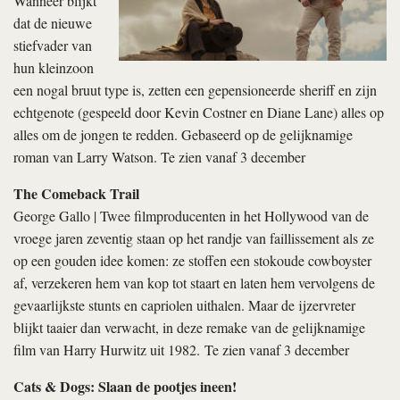
Wanneer blijkt
dat de nieuwe
stiefvader van
hun kleinzoon
een nogal bruut type is, zetten een gepensioneerde sheriff en zijn
echtgenote (gespeeld door Kevin Costner en Diane Lane) alles op
alles om de jongen te redden. Gebaseerd op de gelijknamige
roman van Larry Watson. Te zien vanaf 3 december
The Comeback Trail
George Gallo | Twee filmproducenten in het Hollywood van de
vroege jaren zeventig staan op het randje van faillissement als ze
op een gouden idee komen: ze stoffen een stokoude cowboyster
af, verzekeren hem van kop tot staart en laten hem vervolgens de
gevaarlijkste stunts en capriolen uithalen. Maar de ijzervreter
blijkt taaier dan verwacht, in deze remake van de gelijknamige
film van Harry Hurwitz uit 1982. Te zien vanaf 3 december
Cats & Dogs: Slaan de pootjes ineen!