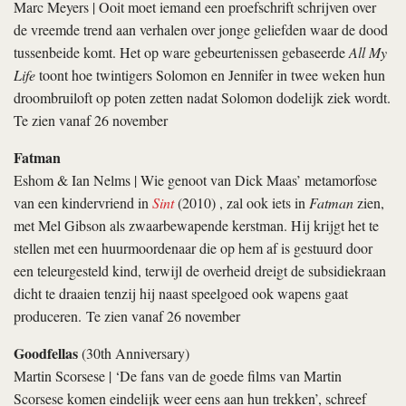
Marc Meyers | Ooit moet iemand een proefschrift schrijven over
de vreemde trend aan verhalen over jonge geliefden waar de dood
tussenbeide komt. Het op ware gebeurtenissen gebaseerde
All My
Life
toont hoe twintigers Solomon en Jennifer in twee weken hun
droombruiloft op poten zetten nadat Solomon dodelijk ziek wordt.
Te zien vanaf 26 november
Fatman
Eshom & Ian Nelms | Wie genoot van Dick Maas’ metamorfose
van een kindervriend in
Sint
(2010) , zal ook iets in
Fatman
zien,
met Mel Gibson als zwaarbewapende kerstman. Hij krijgt het te
stellen met een huurmoordenaar die op hem af is gestuurd door
een teleurgesteld kind, terwijl de overheid dreigt de subsidiekraan
dicht te draaien tenzij hij naast speelgoed ook wapens gaat
produceren. Te zien vanaf 26 november
Goodfellas
(30th Anniversary)
Martin Scorsese | ‘De fans van de goede films van Martin
Scorsese komen eindelijk weer eens aan hun trekken’, schreef