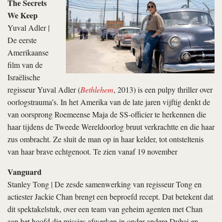
The Secrets
We Keep
Yuval Adler |
De eerste
Amerikaanse
film van de
Israëlische
regisseur Yuval Adler (
Bethlehem
, 2013) is een pulpy thriller over
oorlogstrauma’s. In het Amerika van de late jaren vijftig denkt de
van oorsprong Roemeense Maja de SS-officier te herkennen die
haar tijdens de Tweede Wereldoorlog bruut verkrachtte en die haar
zus ombracht. Ze sluit de man op in haar kelder, tot ontsteltenis
van haar brave echtgenoot. Te zien vanaf 19 november
Vanguard
Stanley Tong | De zesde samenwerking van regisseur Tong en
actiester Jackie Chan brengt een beproefd recept. Dat betekent dat
dit spektakelstuk, over een team van geheim agenten met Chan
aan het hoofd die missies afwerken in onder andere Dubai en