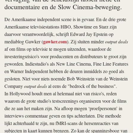
documentaire en de Slow Cinema-beweging.
De Amerikaanse independent scene is in gevaar. En de drie grote
Amerikaanse televisiestations HBO, Showtime en Starz zijn
daarvoor verantwoordelijk, schrijft Edward Jay Epstein op
gawker.com
mediablog Gawker (
). Zij sluiten minder
output deals
af om films op televisie te mogen uitzenden, waardoor de
investeringsrisico’s voor producenten en distributeurs te groot zijn
geworden. Indiestudio’s als New Line Cinema, Fine Line Features
en Warner Independent hebben de deuren inmiddels zo goed als
gesloten. Niet voor niets noemde Bob Weinstein van de Weinstein
Company
output deals
al eens de "bedrock of the business".
In Hollywood houdt men al helemaal niet van risico’s, reden
waarom de grote studio’s testscreenings organiseren voor de films
die ze aan het maken zijn. Na afloop mogen ‘proefpersonen’ in
interviews commentaar geven en tips achterlaten. Die methode
lijkt achterhaald te zijn, nu fMRI-scans de hersenreacties van
subjecten in kaart kunnen brengen. Zo kan de spanningsboog van