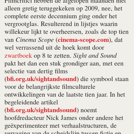
Filmcritici hebben de afgelopen maanden niet
alleen gretig teruggekeken op 2009, nee, het
complete eerste decennium ging onder het
vergrootglas. Resulterend in lijstjes waarin
willekeur lijkt te overheersen, zoals de top tien
cinema-scope.com
Cinema Scope
van
(
), dat
wel verrassend uit de hoek komt door
Sight and Sound
zwartboek
op 8 te zetten.
pakt het dan een stuk grondiger aan, met een
selectie van dertig films
bfi.org.uk/sightandsound
(
) die symbool staan
voor de belangrijkste filmculturele
ontwikkelingen van de laatste tien jaar. In het
begeleidende artikel
bfi.org.uk/sightandsound
(
) noemt
hoofdredacteur Nick James onder andere het
geëxperimenteer met verhaalstructuren, de
vervaging van de scheidslijn tussen fictie en