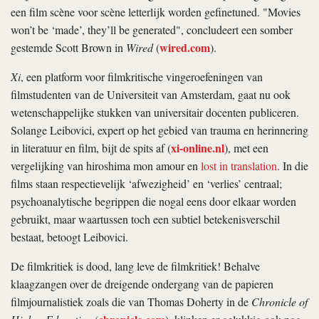
een film scène voor scène letterlijk worden gefinetuned. "Movies
won’t be ‘made’, they’ll be generated", concludeert een somber
wired.com
gestemde Scott Brown in
Wired
(
).
Xi
, een platform voor filmkritische vingeroefeningen van
filmstudenten van de Universiteit van Amsterdam, gaat nu ook
wetenschappelijke stukken van universitair docenten publiceren.
Solange Leibovici, expert op het gebied van trauma en herinnering
xi-online.nl
in literatuur en film, bijt de spits af (
), met een
vergelijking van
hiroshima mon amour
en
lost in translation
. In die
films staan respectievelijk ‘afwezigheid’ en ‘verlies’ centraal;
psychoanalytische begrippen die nogal eens door elkaar worden
gebruikt, maar waartussen toch een subtiel betekenisverschil
bestaat, betoogt Leibovici.
De filmkritiek is dood, lang leve de filmkritiek! Behalve
klaagzangen over de dreigende ondergang van de papieren
filmjournalistiek zoals die van Thomas Doherty in de
Chronicle of