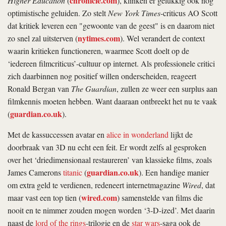
chronicle.com
Higher Education
(
), klinken er gelukkig ook nog
optimistische geluiden. Zo stelt
New York Times
-criticus AO Scott
dat kritiek leveren een "gewoonte van de geest" is en daarom niet
nytimes.com
zo snel zal uitsterven (
). Wel verandert de context
waarin kritieken functioneren, waarmee Scott doelt op de
‘iedereen filmcriticus’-cultuur op internet. Als professionele critici
zich daarbinnen nog positief willen onderscheiden, reageert
Ronald Bergan van
The Guardian
, zullen ze weer een surplus aan
filmkennis moeten hebben. Want daaraan ontbreekt het nu te vaak
guardian.co.uk
(
).
Met de kassuccessen
avatar
en
alice in wonderland
lijkt de
doorbraak van 3D nu echt een feit. Er wordt zelfs al gesproken
over het ‘driedimensionaal restaureren’ van klassieke films, zoals
guardian.co.uk
James Camerons
titanic
(
). Een handige manier
om extra geld te verdienen, redeneert internetmagazine
Wired
, dat
wired.com
maar vast een top tien (
) samenstelde van films die
nooit en te nimmer zouden mogen worden ‘3-D-ized’. Met daarin
naast de
lord of the rings
-trilogie en de
star wars
-saga ook de