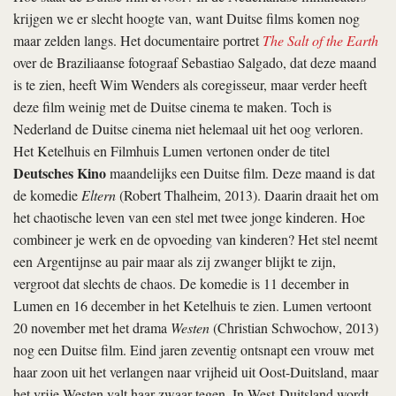
krijgen we er slecht hoogte van, want Duitse films komen nog
maar zelden langs. Het documentaire portret
The Salt of the Earth
over de Braziliaanse fotograaf Sebastiao Salgado, dat deze maand
is te zien, heeft Wim Wenders als coregisseur, maar verder heeft
deze film weinig met de Duitse cinema te maken. Toch is
Nederland de Duitse cinema niet helemaal uit het oog verloren.
Het Ketelhuis en Filmhuis Lumen vertonen onder de titel
Deutsches Kino
maandelijks een Duitse film. Deze maand is dat
de komedie
Eltern
(Robert Thalheim, 2013). Daarin draait het om
het chaotische leven van een stel met twee jonge kinderen. Hoe
combineer je werk en de opvoeding van kinderen? Het stel neemt
een Argentijnse au pair maar als zij zwanger blijkt te zijn,
vergroot dat slechts de chaos. De komedie is 11 december in
Lumen en 16 december in het Ketelhuis te zien. Lumen vertoont
20 november met het drama
Westen
(Christian Schwochow, 2013)
nog een Duitse film. Eind jaren zeventig ontsnapt een vrouw met
haar zoon uit het verlangen naar vrijheid uit Oost-Duitsland, maar
het vrije Westen valt haar zwaar tegen. In West-Duitsland wordt