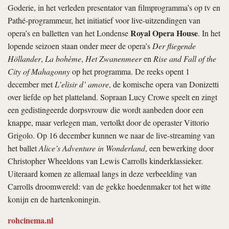
Goderie, in het verleden presentator van filmprogramma’s op tv en
Pathé-programmeur, het initiatief voor live-uitzendingen van
Royal Opera House
opera’s en balletten van het Londense
. In het
lopende seizoen staan onder meer de opera’s
Der fliegende
Höllander
,
La bohème
,
Het Zwanenmeer
en
Rise and Fall of the
City of Mahagonny
op het programma. De reeks opent 1
december met
L’elisir d’ amore
, de komische opera van Donizetti
over liefde op het platteland. Sopraan Lucy Crowe speelt en zingt
een gedistingeerde dorpsvrouw die wordt aanbeden door een
knappe, maar verlegen man, vertolkt door de operaster Vittorio
Grigolo. Op 16 december kunnen we naar de live-streaming van
het ballet
Alice’s Adventure in Wonderland
, een bewerking door
Christopher Wheeldons van Lewis Carrolls kinderklassieker.
Uiteraard komen ze allemaal langs in deze verbeelding van
Carrolls droomwereld: van de gekke hoedenmaker tot het witte
konijn en de hartenkoningin.
rohcinema.nl