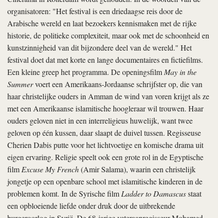
organisatoren: "Het festival is een driedaagse reis door de
Arabische wereld en laat bezoekers kennismaken met de rijke
historie, de politieke complexiteit, maar ook met de schoonheid en
kunstzinnigheid van dit bijzondere deel van de wereld." Het
festival doet dat met korte en lange documentaires en fictiefilms.
Een kleine greep het programma. De openingsfilm
May in the
Summer
voert een Amerikaans-Jordaanse schrijfster op, die van
haar christelijke ouders in Amman de wind van voren krijgt als ze
met een Amerikaanse islamitische hoogleraar wil trouwen. Haar
ouders geloven niet in een interreligieus huwelijk, want twee
geloven op één kussen, daar slaapt de duivel tussen. Regisseuse
Cherien Dabis putte voor het lichtvoetige en komische drama uit
eigen ervaring. Religie speelt ook een grote rol in de Egyptische
film
Excuse My French
(Amir Salama), waarin een christelijk
jongetje op een openbare school met islamitische kinderen in de
problemen komt. In de Syrische film
Ladder to Damascus
staat
een opbloeiende liefde onder druk door de uitbrekende
burgeroorlog in Syrië. De 68-jarige veteraanregisseur Mohamed