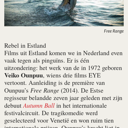
Free Range
Rebel in Estland
Films uit Estland komen we in Nederland even
vaak tegen als pin­guïns. Er is één
uitzondering: het werk van de in 1972 geboren
Veiko Ounpuu
, wiens drie films EYE
vertoont. Aanleiding is de première van
Free Range
Ounpuu’s
(2014). De Estse
regisseur belandde zeven jaar geleden met zijn
Autumn Ball
debuut
in het internationale
festivalcircuit. De tragikomedie werd
geselecteerd voor Venetië en won ruim tien
internationale prijzen. Ounpuu’s kracht ligt in