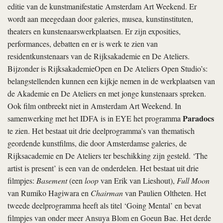
editie van de kunstmanifestatie Amsterdam Art Weekend. Er
wordt aan meegedaan door galeries, musea, kunstinstituten,
theaters en kunstenaarswerkplaatsen. Er zijn exposities,
performances, debatten en er is werk te zien van
residentkunstenaars van de Rijksakademie en De Ateliers.
Bijzonder is RijksakademieOpen en De Ateliers Open Studio’s:
belangstellenden kunnen een kijkje nemen in de werkplaatsen van
de Akademie en De Ateliers en met jonge kunstenaars spreken.
Ook film ontbreekt niet in Amsterdam Art Weekend. In
Paradocs
samenwerking met het IDFA is in EYE het programma
te zien. Het bestaat uit drie deelprogramma’s van thematisch
geordende kunstfilms, die door Amsterdamse galeries, de
Rijksacademie en De Ateliers ter beschikking zijn gesteld. ‘The
artist is present’ is een van de onderdelen. Het bestaat uit drie
filmpjes:
Basement
(een
loop
van Erik van Lieshout),
Full Moon
van Rumiko Hagiwara en
Chairman
van Paulien Oltheten. Het
tweede deelprogramma heeft als titel ‘Going Mental’ en bevat
filmpjes van onder meer Ansuya Blom en Goeun Bae. Het derde