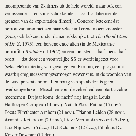
incompetentie van Z-filmers uit de hele wereld, maar ook een
verrassende — en soms schokkende — confrontatie met de
grenzen van de exploitation-filmerij". Concreet betekent dat
horroravonturen met een naar seks hunkerend moerasmonster
(
Zaat
, ook bekend onder de aantrekkelijke titel
The Blood Water
of Dr. Z
, 1975), een hersenetende alien (in de Mexicaanse
horrorfilm
Brainiac
uit 1962) en een monster — half mens, half
beest — dat door een vrouwelijke SS-er wordt ingezet voor
(seksuele) marteling van gevangenen. Kortom, een programma
waarbij enig incasseringsvermogen gewenst is. In de woorden van
de twee presentatoren: "Een maag van spanbeton is geen
overbodige luxe!" Misschien voor de zekerheid een plastic zakje
meenemen. Dit jaar komt ‘de nacht’ nog langs in Louis
Hartlooper Complex (14 nov.), Natlab Plaza Futura (15 nov.),
Focus Filmtheater Arnhem (21 nov.), Trianon Leiden (28 nov.),
Arminius Rotterdam (29 nov.), Lieve Vrouw Amersfoort (5 dec.),
Lux Nijmegen (6 dec.), Het Ketelhuis (12 dec.), Filmhuis De
Keizer Deventer (13 dec.).