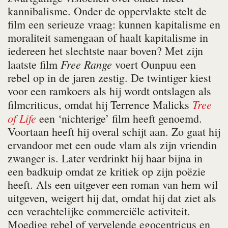
kannibalisme. Onder de oppervlakte stelt de
film een serieuze vraag: kunnen kapitalisme en
moraliteit samengaan of haalt kapitalisme in
iedereen het slechtste naar boven? Met zijn
Free Range
laatste film
voert Ounpuu een
rebel op in de jaren zestig. De twintiger kiest
voor een ramkoers als hij wordt ontslagen als
Tree
filmcriticus, omdat hij Terrence Malicks
of Life
een ‘nichterige’ film heeft genoemd.
Voortaan heeft hij overal schijt aan. Zo gaat hij
ervandoor met een oude vlam als zijn vriendin
zwanger is. Later verdrinkt hij haar bijna in
een badkuip omdat ze kritiek op zijn poëzie
heeft. Als een uitgever een roman van hem wil
uitgeven, weigert hij dat, omdat hij dat ziet als
een verachtelijke commerciële activiteit.
Moedige rebel of vervelende egocentricus en