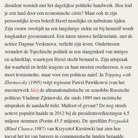
dissident worstelt met het dagelijkse politieke handwerk. Hoe leid
je een land door een economische crisis? Maar ook in zijn
persoonlijke leven beleeft Havel moeilijke en turbulente tijden.
Zijn vrouw overlijdt na een langdurige ziekte en bij hemzelf wordt
longkanker geconstateerd. Een latere nieuwe liefdesrelatie, met de
actrice Dagmar Veskrnova, verlicht zijn leven. Ondertussen
verandert de Tsjechische politiek in een slangenkuil van intriges
en achterklap, waartegen Havel slecht bestand is. Zijn uitspraak
dat waarheid en liefde leugens en haat moeten overheersen, is een
mooi levensmotto, maar voor een politicus naïef. In
Tripping with
Zhirinovsky
(1995) volgt regisseur Pawel Pawlikowsi (van het
meesterwerk
Ida
) de ultranationalistische en xenofobe Russische
politicus Vladimir Zjirinovski, die sinds 1989 met racistische
uitspraken de aandacht trekt. Malloot of gevaar? De nog steeds
actieve populist haalde in 2012 bij de presidentsverkiezingen 4,5
miljoen stemmen (Poetin 45,5 miljoen). De speelfilm
Przypadek
(
Blind Chance
,1987) van Krzysztof Kieslowki laat zien hoe
toeval het lot van burgers in communistische landen bepaalde.