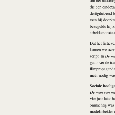
om het naoorlog
die een eindex
dertigduizend b
toen hij doorkr
bezegelde hij z
arbeidersprotes
Dat het fictiev
komen we overi
script. In
De ma
gaat over de tr
filmpropaganda.
méér nodig was 
Sociale hoolig
De man van m
vier jaar later
onmachtig was o
modelarbeider 