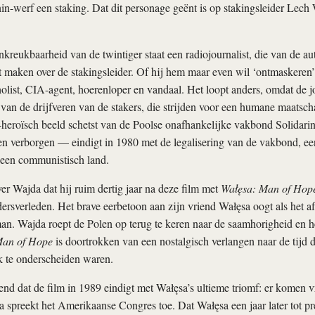
n-werf een staking. Dat dit personage geënt is op stakingsleider Lech
kreukbaarheid van de twintiger staat een radiojournalist, die van de aut
 maken over de stakingsleider. Of hij hem maar even wil ‘ontmaskeren’ 
holist, CIA-agent, hoerenloper en vandaal. Het loopt anders, omdat de j
 van de drijfveren van de stakers, die strijden voor een humane maatscha
heroïsch beeld schetst van de Poolse onafhankelijke vakbond Solidari
ven verborgen — eindigt in 1980 met de legalisering van de vakbond, 
 een communistisch land.
ver Wajda dat hij ruim dertig jaar na deze film met
Wałęsa: Man of Hop
dersverleden. Het brave eerbetoon aan zijn vriend Wałęsa oogt als het a
n. Wajda roept de Polen op terug te keren naar de saamhorigheid en h
Man of Hope
is doortrokken van een nostalgisch verlangen naar de tijd 
k te onderscheiden waren.
end dat de film in 1989 eindigt met Wałęsa’s ultieme triomf: er komen v
 spreekt het Amerikaanse Congres toe. Dat Wałęsa een jaar later tot p