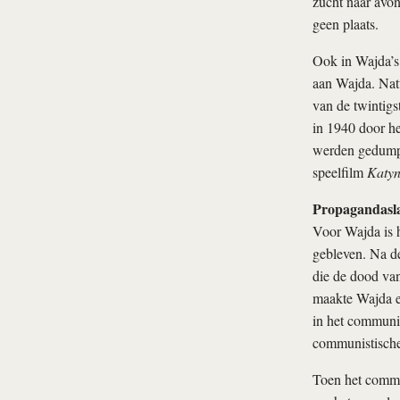
zucht naar avon
geen plaats.
Ook in Wajda’s t
aan Wajda. Natu
van de twintigs
in 1940 door he
werden gedumpt.
speelfilm
Katy
Propagandasla
Voor Wajda is h
gebleven. Na de
die de dood van
maakte Wajda ee
in het communis
communistische
Toen het commun