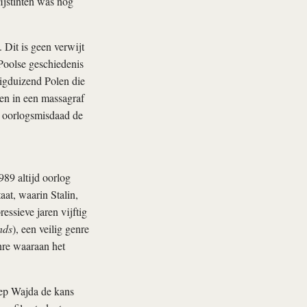
ijstinten was nog
 Dit is geen verwijt
 Poolse geschiedenis
tigduizend Polen die
en in een massagraf
e oorlogsmisdaad de
89 altijd oorlog
at, waarin Stalin,
essieve jaren vijftig
nds
), een veilig genre
nre waaraan het
eep Wajda de kans