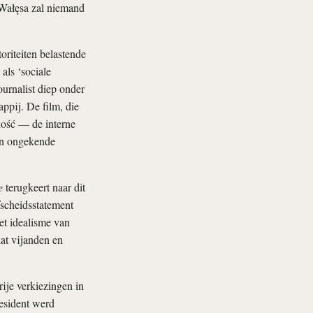
 Wałęsa zal niemand
oriteiten belastende
als ‘sociale
ournalist diep onder
ppij. De film, die
ność — de interne
een ongekende
e
terugkeert naar dit
fscheidsstatement
et idealisme van
dat vijanden en
rije verkiezingen in
resident werd