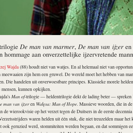
De man van marmer
De man van ijzer
trilogie
,
e
n hommage aan onverzette­lijke ijzervretende mann
zej Wajda
(88) houdt niet van watjes. En al helemaal niet van opportu
n meewaaien zijn hem een gruwel. De wereld moet het hebben van ma
ten. Die handelen uit onverwoestbare principes. Klassieke morele helden
e mensen, kunnen opkijken.
ajda’s
Man of
-trilogie — heldentrilogie dekt de lading beter — spreke
e man van ijzer
en
Wałęsa: Man of Hope
. Massieve woorden, die in de
 de wierookvisie op het verzet tegen de Duitsers in de eerste decenni
erzetsstrijders waren helden uit één stuk, die niet treuzelden maar het 
et ook geruzied werd, stommiteiten werden begaan, en dat sommigen ee