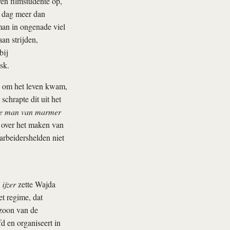
en filmstudente op,
n dag meer dan
man in ongenade viel
an strijden,
bij
sk.
ls om het leven kwam,
schrapte dit uit het
e man van marmer
k over het maken van
arbeidershelden niet
ijzer
zette Wajda
et regime, dat
 zoon van de
fd en organiseert in