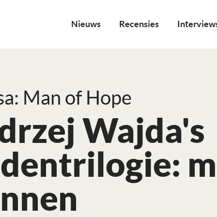
Nieuws
Recensies
Interview
a: Man of Hope
drzej Wajda's
ldentrilogie:
nnen