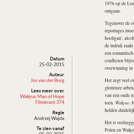
1976 op de Leni
ontgaan.
Tegenover de on
reportages moet
hooligan’, alco
de indruk raakt
een romantisch-
Datum
conflicten blij
25-02-2015
overwinning in
Auteur
Het zegt veel o
Jos van der Burg
glorieuze arbei
Lees meer over
van een oude ma
Wałęsa: Man of Hope
toen.
Wałęsa: 
Filmkrant 374
helden duidelij
Regie
Andrzej Wajda
Het is veelzegg
Te zien vanaf
Polen en Wałęsa
05-03-2015