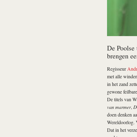
De Poolse 
brengen ee
Regisseur
Andr
met alle winde
in het zand zet
gewone feilbar
De titels van W
van marmer
,
D
doen denken aan
Wereldoorlog. V
Dat in het verz