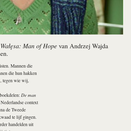
Wałęsa: Man of Hope
n
van Andrzej Wajda
en.
nisten. Mannen die
nnen die hun hakken
, tegen wie wij,
n boekdelen:
De man
 Nederlandse context
a na de Tweede
kwaad te lijf gingen.
rder handelden uit