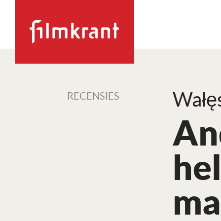
Wałęs
RECENSIES
An
he
ma