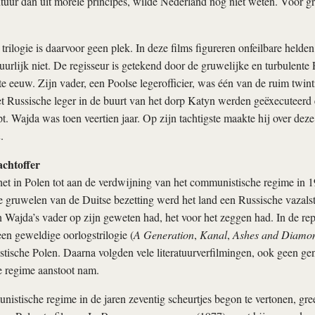
tuur dan uit morele principes, wilde Nederland nog niet weten. Voor gr
rilogie is daarvoor geen plek. In deze films figureren onfeilbare helden.
urlijk niet. De regisseur is getekend door de gruwelijke en turbulente
te eeuw. Zijn vader, een Poolse legerofficier, was één van de ruim twin
t Russische leger in de buurt van het dorp Katyn werden geëxecuteerd 
 Wajda was toen veertien jaar. Op zijn tachtigste maakte hij over dez
n
.
chtoffer
et in Polen tot aan de verdwijning van het communistische regime in 19
 gruwelen van de Duitse bezetting werd het land een Russische vazalsta
 Wajda’s vader op zijn geweten had, het voor het zeggen had. In de repr
n geweldige oorlogstrilogie (
A Generation
,
Kanal
,
Ashes and Diamo
tische Polen. Daarna volgden vele literatuurverfilmingen, ook geen ge
 regime aanstoot nam.
istische regime in de jaren zeventig scheurtjes begon te vertonen, gr