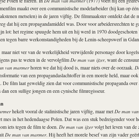
se Polen te fileren. In
De man van marmer
(1977) voert hij een gedrev
amenfilm maakt over een communistische modelarbeider (hij kan op éé
akstenen metselen) in de jaren vijftig. De filmmaakster ontdekt dat de 
eeg dat hij een propagandamiddel was. Door voor arbeidersrechten te ga
ijn lot: het regime spuugde hem uit en hij werd in 1970 doodgeschoten 
ten tegen barre werk­omstandigheden bij de Lenin-scheepswerf in Gdan
e, maar niet ver van de werkelijkheid verwijderde personage door koge
gens pas te weten in de vervolgfilm
De man van ijzer
, want de censuur 
n van marmer
horen we dat hij dood is, maar niets over de oorzaak.
D
ansformatie van een propagandaslachtoffer in een morele held, maar oo
 De film laat geweldig zien dat voor communistische propaganda over 
dan een sullige jongen en een cynische filmregisseur.
an
armer
hekelt vooral de stalinistische jaren vijftig, maar met
De man van 
 het mes in het hedendaagse Polen. Dat was een stuk bedreigender voor h
m iets tegen de film te doen.
De man van ijzer
volgt het leven van de
uit
De man van marmer
. Hij heeft het morele besef van zijn vader geër