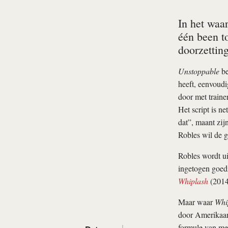
In het waa
één been t
doorzettin
Unstoppable
be
heeft, eenvoudi
door met traine
Het script is n
dat”, maant zij
Robles wil de g
Robles wordt ui
ingetogen goedz
Whiplash
(2014)
Maar waar
Whi
door Amerikaan
formule van meer