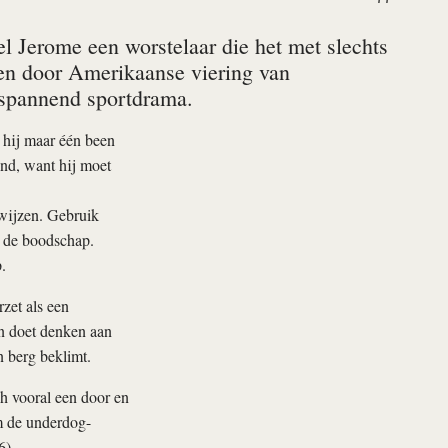
rel Jerome een worstelaar die het met slechts
 en door Amerikaanse viering van
 spannend sportdrama.
 hij maar één been
und, want hij moet
ewijzen. Gebruik
s de boodschap.
.
rzet als een
en doet denken aan
 berg beklimt.
h vooral een door en
m de underdog-
6).