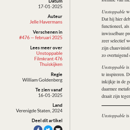
Datum
17-01-2025
Unstoppable
we
Auteur
Dat hij hier deb
Jelle Havermans
functioneel, als
Verschenen in
inwisselbare p
#476 — februari 2025
zeer selectief 
zijn chauvinist
Lees meer over
Unstoppable
zo overtuigend d
Filmkrant 476
Thuiskijken
Unstoppable
is
te inspireren. 
Regie
William Goldenberg
inkijkje in de 
daarmee metafor
Te zien vanaf
16-01-2025
draait zijn teg
Land
Verenigde Staten, 2024
Unstoppable
is
Deel dit artikel