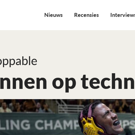
Nieuws
Recensies
Interview
oppable
nnen op techn