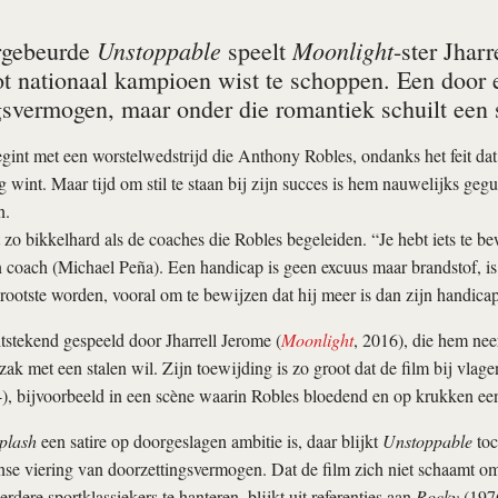
Unstoppable
Moonlight
rgebeurde
speelt
-ster Jhar
ot nationaal kampioen wist te schoppen. Een door
gsvermogen, maar onder die romantiek schuilt een
gint met een worstelwedstrijd die Anthony Robles, ondanks het feit dat
g wint. Maar tijd om stil te staan bij zijn succes is hem nauwelijks geg
n.
et zo bikkelhard als de coaches die Robles begeleiden. “Je hebt iets te b
n coach (Michael Peña). Een handicap is geen excuus maar brandstof, i
rootste worden, vooral om te bewijzen dat hij meer is dan zijn handicap
tstekend gespeeld door Jharrell Jerome (
Moonlight
, 2016), die hem nee
ak met een stalen wil. Zijn toewijding is zo groot dat de film bij vlag
, bijvoorbeeld in een scène waarin Robles bloedend en op krukken een
plash
een satire op doorgeslagen ambitie is, daar blijkt
Unstoppable
toc
se viering van doorzettingsvermogen. Dat de film zich niet schaamt o
dere sportklassiekers te hanteren, blijkt uit referenties aan
Rocky
(197