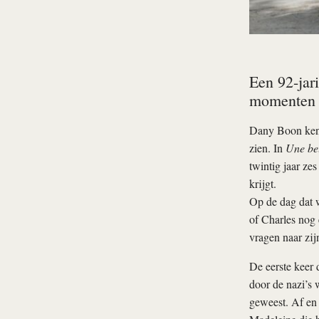
Een 92-jari
momenten d
Dany Boon kenne
zien. In
Une bel
twintig jaar ze
krijgt.
Op de dag dat w
of Charles nog 
vragen naar zij
De eerste keer 
door de nazi’s w
geweest. Af en 