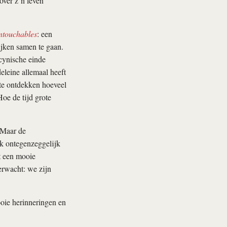
over z’n leven
ntouchables
: een
ijken samen te gaan.
 cynische einde
eleine allemaal heeft
te ontdekken hoeveel
Hoe de tijd grote
 Maar de
ok ontegenzeggelijk
rt een mooie
verwacht: we zijn
ooie herinneringen en