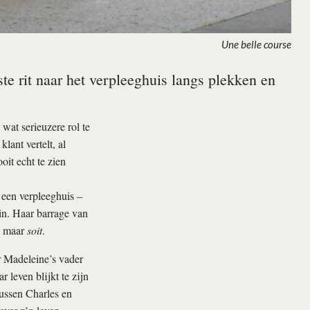
Une belle course
te rit naar het verpleeghuis langs plekken en
at serieuzere rol te
klant vertelt, al
it echt te zien
 een verpleeghuis –
in. Haar barrage van
m, maar
soit
.
ar Madeleine’s vader
 leven blijkt te zijn
tussen Charles en