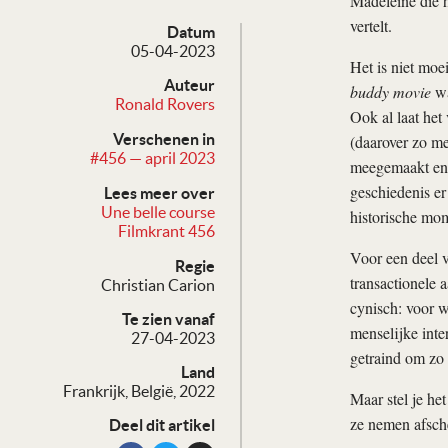
Madeleine die h
vertelt.
Datum
05-04-2023
Het is niet moe
Auteur
buddy movie
wa
Ronald Rovers
Ook al laat het
Verschenen in
(daarover zo me
#456 — april 2023
meegemaakt en 
geschiedenis er
Lees meer over
Une belle course
historische mome
Filmkrant 456
Voor een deel v
Regie
transactionele 
Christian Carion
cynisch: voor w
Te zien vanaf
menselijke inter
27-04-2023
getraind om zo 
Land
Frankrijk, België, 2022
Maar stel je he
ze nemen afsche
Deel dit artikel