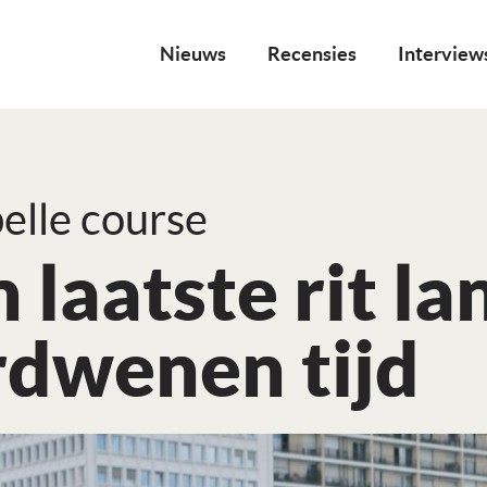
Nieuws
Recensies
Interview
elle course
 laatste rit la
rdwenen tijd