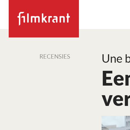
Une b
RECENSIES
Een
ve