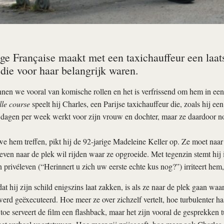
ge Française maakt met een taxichauffeur een laats
ie voor haar belangrijk waren.
n we vooral van komische rollen en het is verfrissend om hem in een w
le course
speelt hij Charles, een Parijse taxichauffeur die, zoals hij een 
s dagen per week werkt voor zijn vrouw en dochter, maar ze daardoor noo
e hem treffen, pikt hij de 92-jarige Madeleine Keller op. Ze moet naar
even naar de plek wil rijden waar ze opgroeide. Met tegenzin stemt hij 
n privéleven (“Herinnert u zich uw eerste echte kus nog?”) irriteert he
dat hij zijn schild enigszins laat zakken, is als ze naar de plek gaan wa
erd geëxecuteerd. Hoe meer ze over zichzelf vertelt, hoe turbulenter haar
toe serveert de film een flashback, maar het zijn vooral de gesprekken 