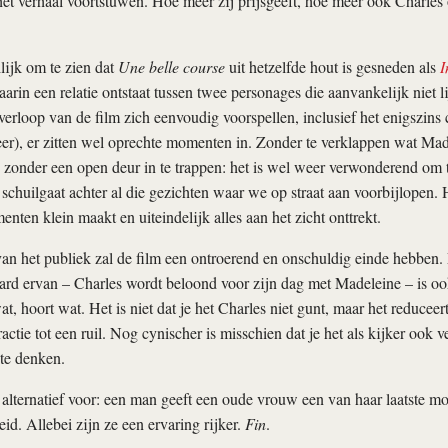
et verhaal voortstuwen. Hoe meer zij prijsgeeft, hoe meer ook Charles 
ilijk om te zien dat
Une belle course
uit hetzelfde hout is gesneden als
I
arin een relatie ontstaat tussen twee personages die aanvankelijk niet l
 verloop van de film zich eenvoudig voorspellen, inclusief het enigszins
er), er zitten wel oprechte momenten in. Zonder te verklappen wat Mad
zonder een open deur in te trappen: het is wel weer verwonderend om 
 schuilgaat achter al die gezichten waar we op straat aan voorbijlopen. 
nten klein maakt en uiteindelijk alles aan het zicht onttrekt.
an het publiek zal de film een ontroerend en onschuldig einde hebben.
aard ervan – Charles wordt beloond voor zijn dag met Madeleine – is o
at, hoort wat. Het is niet dat je het Charles niet gunt, maar het reducee
actie tot een ruil. Nog cynischer is misschien dat je het als kijker ook 
te denken.
t alternatief voor: een man geeft een oude vrouw een van haar laatste m
id. Allebei zijn ze een ervaring rijker.
Fin
.