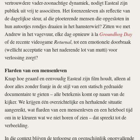
vertrouwdere vader-zoonachtige dynamiek, nodigt Easteal zijn
publiek uit vrij te associëren. Het forenzenleven als reflectie van
de dagelijkse sleur, al die ploeterende mensen die opgesloten in
hun autootjes rondjes draaien in het hamsterwiel? Zitten we met
Andrew in het vagevuur, elke dag opnieuw à la
Groundhog Day
of de recente videogame
Returnal
, tot een emotionele doorbraak
(wellicht acceptatie van het naderende lot van mutti) voor
verlossing zorgt?
Flarden van een mensenleven
Knap hoe geaard en eenvoudig Easteal zijn film houdt, alleen al
door alles zonder franje in de stijl van een statisch gedraaide
documentaire te gieten – alle betekenis komt op naam van de
kijker. We krijgen één overzichtelijke en herhalende situatie
aangereikt, wat flarden van een mensenleven en een heleboel tijd
om in te kleuren wat we niet horen of zien – dat spreekt tot de
verbeelding.
In die context blijven de terloopse en ogenschijnlijk onopvallende