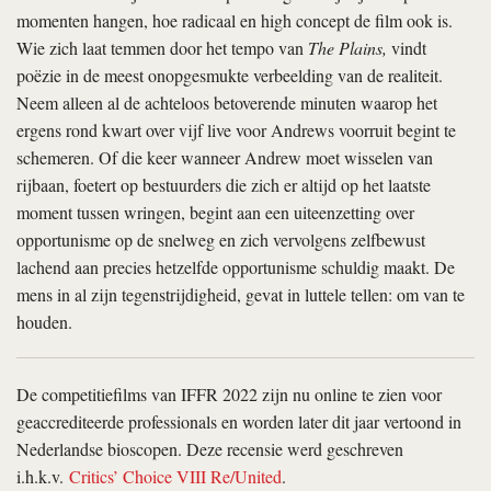
momenten hangen, hoe radicaal en high concept de film ook is.
Wie zich laat temmen door het tempo van
The Plains,
vindt
poëzie in de meest onopgesmukte verbeelding van de realiteit.
Neem alleen al de achteloos betoverende minuten waarop het
ergens rond kwart over vijf live voor Andrews voorruit begint te
schemeren. Of die keer wanneer Andrew moet wisselen van
rijbaan, foetert op bestuurders die zich er altijd op het laatste
moment tussen wringen, begint aan een uiteenzetting over
opportunisme op de snelweg en zich vervolgens zelfbewust
lachend aan precies hetzelfde opportunisme schuldig maakt. De
mens in al zijn tegenstrijdigheid, gevat in luttele tellen: om van te
houden.
De competitiefilms van IFFR 2022 zijn nu online te zien voor
geaccrediteerde professionals en worden later dit jaar vertoond in
Nederlandse bioscopen. Deze recensie werd geschreven
i.h.k.v.
Critics’ Choice VIII Re/United
.