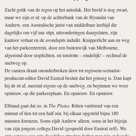
Zacht getik van de regen op het autodak. Het beeld is nog zwart,
maar we zijn er al: op de achterbank van de Hyundai van
Andrew, een Australische jurist van middelbare leeftijd die
dagelijks om vijf uur stipt, uitzonderingen daargelaten, zijn
kantoor verlaat en de avondspits induikt. Knipperlicht aan en weg
van het parkeerterrein, door een buitenwijk van Melbourne,
afgeremd door stoplichten, en tenslotte – eindelijk! – rechtsaf de
snelweg op.
De camera draait ononderbroken door tot regisseur-scenarist-
producent-editor David Easteal besluit dat het genoeg is. Dan kapt
hij de rit af, meestal ergens op de snelweg, en beginnen we weer
opnieuw, op die parkeerplaats. En opnieuw. En opnieuw.
Elfmaal gaat dat zo, in
The Plains
. Ritten variërend van een
minuut of tien tot een half uur, bij elkaar opgeteld bijna 180
minuten forenzen. Soms rijdt Andrew alleen, soms in het bijzijn
van zijn jongere collega David (gespeeld door Easteal zelf). We
zijn getuige van zijn dagelijkse rituelen: bellen met zijn stokoude