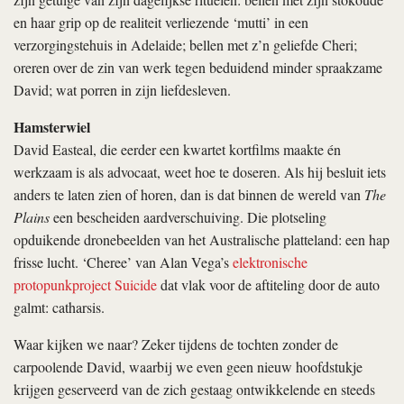
en haar grip op de realiteit verliezende ‘mutti’ in een
verzorgingstehuis in Adelaide; bellen met z’n geliefde Cheri;
oreren over de zin van werk tegen beduidend minder spraakzame
David; wat porren in zijn liefdesleven.
Hamsterwiel
David Easteal, die eerder een kwartet kortfilms maakte én
werkzaam is als advocaat, weet hoe te doseren. Als hij besluit iets
anders te laten zien of horen, dan is dat binnen de wereld van
The
Plains
een bescheiden aardverschuiving. Die plotseling
opduikende dronebeelden van het Australische platteland: een hap
frisse lucht. ‘Cheree’ van Alan Vega’s
elektronische
protopunkproject Suicide
dat vlak voor de aftiteling door de auto
galmt: catharsis.
Waar kijken we naar? Zeker tijdens de tochten zonder de
carpoolende David, waarbij we even geen nieuw hoofdstukje
krijgen geserveerd van de zich gestaag ontwikkelende en steeds