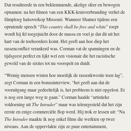
Dat resulteerde in een beklemmende, akelige sfeer en bewogen
opnamen: na het filmen van een KKK-kruisverbranding verliet de
filmploeg halsoverkop Missouri. Wanneer Shatner tijdens een
opruiende speech “
This country shall be free and white
” roept
wordt hij fel toegejuicht door de massa en voel je dat dit uit het
hart van de toehoorders komt. Het geeft aan hoe diep het
rassenconflict verankerd was. Corman vat de spanningen en de
tijdsgeest perfect en lijkt wel een visionair die het racistische
geweld van de sixties tot nu voorspelt en duidt.
“Weinig mensen wisten hoe moeilijk de rassenkwestie toen lag”,
zegt Corman in een bonusinterview, “het geeft aan dat de
vooruitgang maar gedeeltelijk is, het probleem is niet opgelost. Er
is nog een lange weg te gaan.” Corman haalde “artistieke
voldoening uit
The Intruder
” maar was teleurgesteld dat het zijn
eerste en enige commerciële flop werd. Hij trok er lessen uit: “Na
The Intruder
maakte ik nog enkel films die werkten op twee
niveaus. Aan de oppervlakte zijn ze puur entertainment,