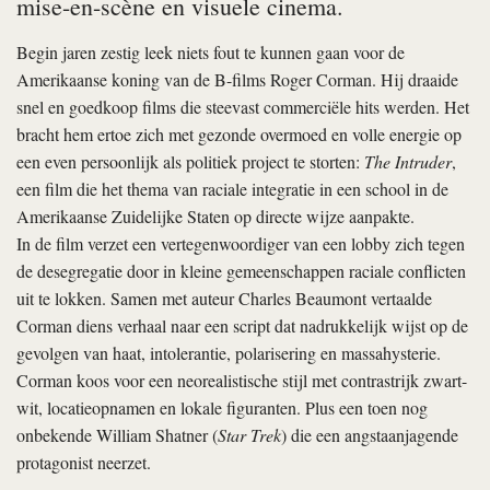
mise-en-scène en visuele cinema.
Begin jaren zestig leek niets fout te kunnen gaan voor de
Amerikaanse koning van de B-films Roger Corman. Hij draaide
snel en goedkoop films die steevast commerciële hits werden. Het
bracht hem ertoe zich met gezonde overmoed en volle energie op
een even persoonlijk als politiek project te storten:
The Intruder
,
een film die het thema van raciale integratie in een school in de
Amerikaanse Zuidelijke Staten op directe wijze aanpakte.
In de film verzet een vertegenwoordiger van een lobby zich tegen
de desegregatie door in kleine gemeenschappen raciale conflicten
uit te lokken. Samen met auteur Charles Beaumont vertaalde
Corman diens verhaal naar een script dat nadrukkelijk wijst op de
gevolgen van haat, intolerantie, polarisering en massahysterie.
Corman koos voor een neorealistische stijl met contrastrijk zwart-
wit, locatieopnamen en lokale figuranten. Plus een toen nog
onbekende William Shatner (
Star Trek
) die een angstaanjagende
protagonist neerzet.