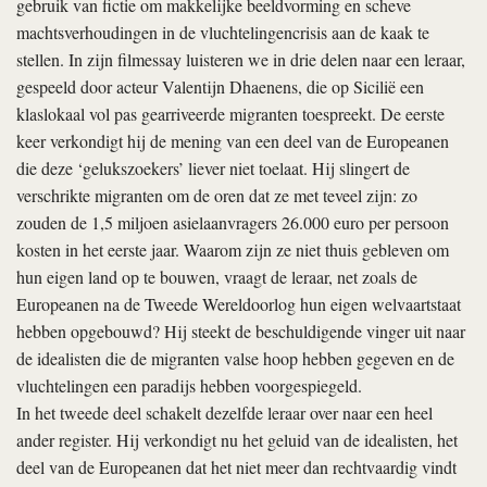
gebruik van fictie om makkelijke beeldvorming en scheve
machtsverhoudingen in de vluchtelingencrisis aan de kaak te
stellen. In zijn filmessay luisteren we in drie delen naar een leraar,
gespeeld door acteur Valentijn Dhaenens, die op Sicilië een
klaslokaal vol pas gearriveerde migranten toespreekt. De eerste
keer verkondigt hij de mening van een deel van de Europeanen
die deze ‘gelukszoekers’ liever niet toelaat. Hij slingert de
verschrikte migranten om de oren dat ze met teveel zijn: zo
zouden de 1,5 miljoen asielaanvragers 26.000 euro per persoon
kosten in het eerste jaar. Waarom zijn ze niet thuis gebleven om
hun eigen land op te bouwen, vraagt de leraar, net zoals de
Europeanen na de Tweede Wereldoorlog hun eigen welvaartstaat
hebben opgebouwd? Hij steekt de beschuldigende vinger uit naar
de idealisten die de migranten valse hoop hebben gegeven en de
vluchtelingen een paradijs hebben voorgespiegeld.
In het tweede deel schakelt dezelfde leraar over naar een heel
ander register. Hij verkondigt nu het geluid van de idealisten, het
deel van de Europeanen dat het niet meer dan rechtvaardig vindt