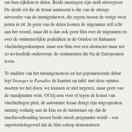
om hun rijkdom te delen. Beide meningen zijn sterk uitvergroot.
De derde rol die de leraar aanneemt is die van de strenge
uitvoerder van de immigratiewet, die ergens tussen de vorige twee
polen in zit. In geen van de delen komen de migranten zelf echt
aan het woord, maar dit is dan ook geen film over de migranten en
over de ontmenselijkte praktijken in de Griekse en Italiaanse
vluchtelingenkampen, maar een film over een abstracter maar net
zo invloedrijk onderwerp: de sentimenten die bij de Europeanen
leven.
Te midden van het meningencircus en het gepolariseerde debat
legt
Stranger in Paradise
de kaarten op tafel: met deze opinies
moeten we het doen, we kunnen ze niet negeren, maar geen van
de standpunten wint. Of hij nou voor of tegen de komst van
vluchtelingen pleit, de autoritaire leraar dringt zijn uitgesproken
mening zodanig aan de klas en de luisteraars op, dat de
machtsverhouding tussen beide steeds pregnanter wordt – een
superioriteitsgevoel dat de film scherp demonstreert.