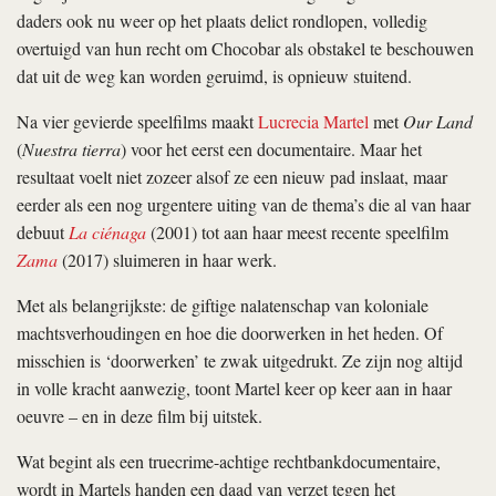
daders ook nu weer op het plaats delict rondlopen, volledig
overtuigd van hun recht om Chocobar als obstakel te beschouwen
dat uit de weg kan worden geruimd, is opnieuw stuitend.
Na vier gevierde speelfilms maakt
Lucrecia Martel
met
Our Land
(
Nuestra tierra
) voor het eerst een documentaire. Maar het
resultaat voelt niet zozeer alsof ze een nieuw pad inslaat, maar
eerder als een nog urgentere uiting van de thema’s die al van haar
debuut
La ciénaga
(2001) tot aan haar meest recente speelfilm
Zama
(2017) sluimeren in haar werk.
Met als belangrijkste: de giftige nalatenschap van koloniale
machtsverhoudingen en hoe die doorwerken in het heden. Of
misschien is ‘doorwerken’ te zwak uitgedrukt. Ze zijn nog altijd
in volle kracht aanwezig, toont Martel keer op keer aan in haar
oeuvre – en in deze film bij uitstek.
Wat begint als een truecrime-achtige rechtbankdocumentaire,
wordt in Martels handen een daad van verzet tegen het