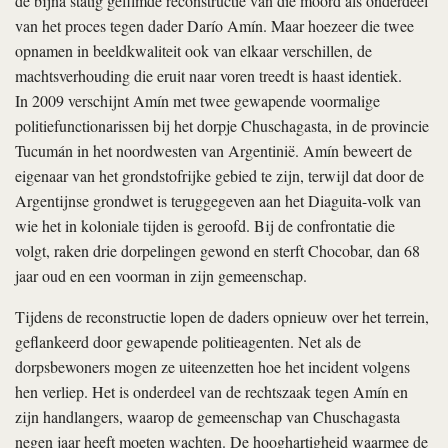
de bijna statig gefilmde reconstructie van die moord als onderdeel
van het proces tegen dader Darío Amín. Maar hoezeer die twee
opnamen in beeldkwaliteit ook van elkaar verschillen, de
machtsverhouding die eruit naar voren treedt is haast identiek.
In 2009 verschijnt Amín met twee gewapende voormalige
politiefunctionarissen bij het dorpje Chuschagasta, in de provincie
Tucumán in het noordwesten van Argentinië. Amín beweert de
eigenaar van het grondstofrijke gebied te zijn, terwijl dat door de
Argentijnse grondwet is teruggegeven aan het Diaguita-volk van
wie het in koloniale tijden is geroofd. Bij de confrontatie die
volgt, raken drie dorpelingen gewond en sterft Chocobar, dan 68
jaar oud en een voorman in zijn gemeenschap.
Tijdens de reconstructie lopen de daders opnieuw over het terrein,
geflankeerd door gewapende politieagenten. Net als de
dorpsbewoners mogen ze uiteenzetten hoe het incident volgens
hen verliep. Het is onderdeel van de rechtszaak tegen Amín en
zijn handlangers, waarop de gemeenschap van Chuschagasta
negen jaar heeft moeten wachten. De hooghartigheid waarmee de