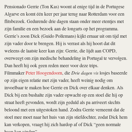
Pensionado Gerrie (Ton Kas) woont al enige tijd in de Portugese
Algarve en komt één keer per jaar terug naar Rotterdam voor een
flitsbezoek. Gedurende drie dagen staan onder meer etentjes met
zijn familie en een bezoek aan de longarts op het programma.
Gerrie’s zoon Dick (Guido Pollemans) kijkt ernaar uit om tijd met
zijn vader door te brengen. Hij is verrast als hij hoort dat dit
weleens de laatste keer kan zijn: Gerrie, die lijdt aan COPD,
overweegt om zijn medische behandeling in Portugal te vervolgen.
Dan heeft hij ook geen reden meer voor deze trips.
Filmmaker
Peter Hoogendoorn
, die
Drie dagen vis
losjes baseerde
op zijn eigen relatie met zijn vader, heeft weinig nodig om
invoelbaar te maken hoe Gerrie en Dick over elkaar denken. Als
Dick bij een bushalte zijn vader opwacht op een stoel die hij op
straat heeft gevonden, wordt zijn geduld als pa arriveert slechts
beloond met een uitgestoken hand. Zodra Gerrie verneemt dat de
stoel mee moet naar het huis van zijn stiefdochter, zodat Dick hem
kan verkopen, vraagt hij zich hardop af of Dick “geen normale
baan kan vinden”.