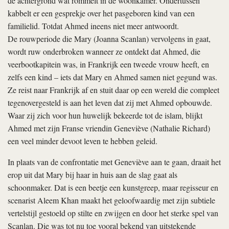
de achtergrond wat rommelt in de woonkamer. Ondertussen
kabbelt er een gesprekje over het pasgeboren kind van een
familielid. Totdat Ahmed ineens niet meer antwoordt.
De rouwperiode die Mary (Joanna Scanlan) vervolgens in gaat,
wordt ruw onderbroken wanneer ze ontdekt dat Ahmed, die
veerbootkapitein was, in Frankrijk een tweede vrouw heeft, en
zelfs een kind – iets dat Mary en Ahmed samen niet gegund was.
Ze reist naar Frankrijk af en stuit daar op een wereld die compleet
tegenovergesteld is aan het leven dat zij met Ahmed opbouwde.
Waar zij zich voor hun huwelijk bekeerde tot de islam, blijkt
Ahmed met zijn Franse vriendin Geneviève (Nathalie Richard)
een veel minder devoot leven te hebben geleid.
In plaats van de confrontatie met Geneviève aan te gaan, draait het
erop uit dat Mary bij haar in huis aan de slag gaat als
schoonmaker. Dat is een beetje een kunstgreep, maar regisseur en
scenarist Aleem Khan maakt het geloofwaardig met zijn subtiele
vertelstijl gestoeld op stilte en zwijgen en door het sterke spel van
Scanlan. Die was tot nu toe vooral bekend van uitstekende