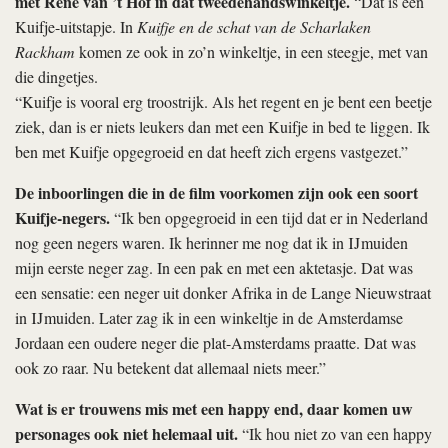
met René van ’t Hof in dat tweedehandswinkeltje.
“Dat is een
Kuifje-uitstapje. In
Kuifje en de schat van de Scharlaken
Rackham
komen ze ook in zo’n winkeltje, in een steegje, met van
die dingetjes.
“Kuifje is vooral erg troostrijk. Als het regent en je bent een beetje
ziek, dan is er niets leukers dan met een Kuifje in bed te liggen. Ik
ben met Kuifje opgegroeid en dat heeft zich ergens vastgezet.”
De inboorlingen die in de film voorkomen zijn ook een soort
Kuifje-negers.
“Ik ben opgegroeid in een tijd dat er in Nederland
nog geen negers waren. Ik herinner me nog dat ik in IJmuiden
mijn eerste neger zag. In een pak en met een aktetasje. Dat was
een sensatie: een neger uit donker Afrika in de Lange Nieuwstraat
in IJmuiden. Later zag ik in een winkeltje in de Amsterdamse
Jordaan een oudere neger die plat-Amsterdams praatte. Dat was
ook zo raar. Nu betekent dat allemaal niets meer.”
Wat is er trouwens mis met een happy end, daar komen uw
personages ook niet helemaal uit.
“Ik hou niet zo van een happy