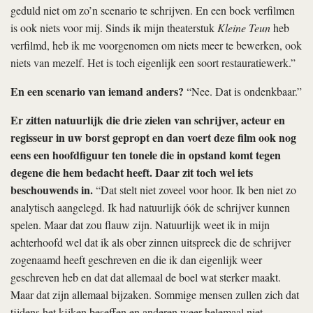
geduld niet om zo’n scenario te schrijven. En een boek verfilmen
is ook niets voor mij. Sinds ik mijn theaterstuk
Kleine Teun
heb
verfilmd, heb ik me voorgenomen om niets meer te bewerken, ook
niets van mezelf. Het is toch eigenlijk een soort restauratiewerk.”
En een scenario van iemand anders?
“Nee. Dat is ondenkbaar.”
Er zitten natuurlijk die drie zielen van schrijver, acteur en
regisseur in uw borst gepropt en dan voert deze film ook nog
eens een hoofdfiguur ten tonele die in opstand komt tegen
degene die hem bedacht heeft. Daar zit toch wel iets
beschouwends in.
“Dat stelt niet zoveel voor hoor. Ik ben niet zo
analytisch aangelegd. Ik had natuurlijk óók de schrijver kunnen
spelen. Maar dat zou flauw zijn. Natuurlijk weet ik in mijn
achterhoofd wel dat ik als ober zinnen uitspreek die de schrijver
zogenaamd heeft geschreven en die ik dan eigenlijk weer
geschreven heb en dat dat allemaal de boel wat sterker maakt.
Maar dat zijn allemaal bijzaken. Sommige mensen zullen zich dat
tijdens het kijken beseffen en anderen weer helemaal niet.