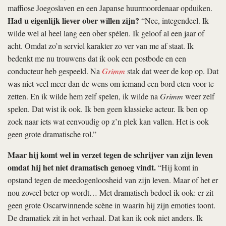
maffiose Joegoslaven en een Japanse huurmoordenaar opduiken.
Had u eigenlijk liever ober willen zijn?
“Nee, integendeel. Ik
wilde wel al heel lang een ober spélen. Ik geloof al een jaar of
acht. Omdat zo’n serviel karakter zo ver van me af staat. Ik
bedenkt me nu trouwens dat ik ook een postbode en een
conducteur heb gespeeld. Na
Grimm
stak dat weer de kop op. Dat
was niet veel meer dan de wens om iemand een bord eten voor te
zetten. En ik wilde hem zelf spelen, ik wilde na
Grimm
weer zelf
spelen. Dat wist ik ook. Ik ben geen klassieke acteur. Ik ben op
zoek naar iets wat eenvoudig op z’n plek kan vallen. Het is ook
geen grote dramatische rol.”
Maar hij komt wel in verzet tegen de schrijver van zijn leven
omdat hij het niet dramatisch genoeg vindt.
“Hij komt in
opstand tegen de meedogenloosheid van zijn leven. Maar of het er
nou zoveel beter op wordt… Met dramatisch bedoel ik ook: er zit
geen grote Oscarwinnende scène in waarin hij zijn emoties toont.
De dramatiek zit in het verhaal. Dat kan ik ook niet anders. Ik