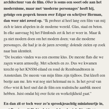
architectuur van de film.
is soms een soort ode aan het
Ober
modernisme, maar met ‘moderne personages’ heeft hij,
getuige een gesprek tussen over Edgar en schrijver Herman,
dan weer niet zoveel op.
“Ik probeer al heel lang een film van mij
zich te laten afspelen in de moderne wereld. Glas, staal en beton.
In elke aanvraag bij het Filmfonds zet ik het er weer in. Maar ik
ga niet modern doen om het modern doen; van die moderne
personages, die had je in de jaren zeventig: dolende zielen op zoek
naar hun identiteit.
“De locaties vinden was een enorme klus. De meeste flats die we
zagen waren armoedig. Met schotels en zo. Dus we kwamen
terecht op het KNSM-eiland en rond de Rembrandttoren in
Amsterdam. De meeste van mijn films zijn tijdloos. Dat kleeft een
beetje aan me. Iets wat nog niet helemaal nu is. In het geval van
Ober
wist ik heel snel dat de film een realistische aanblik moest
hebben. Juist omdat hij over fictie en werkelijkheid gaat.”
En dan zit er toch weer zo’n sprookjesachtig miniatuurtje in,