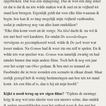
opgebroken. Dat was een slijtageslag. Dus ik wist één ding zeker
en dat is dat ik nu iets wilde maken wat ik snel en in vrijheid tot
stand kon brengen. Eigenlijk geldt dat voor elke film waaraan ik
begin: hoe kan ik zo lang mogelijk mijn vrijheid vasthouden,
zodat je onderweg nog van alles kunt ontdekken?
“Elke film komt voort uit de vorige. Na
Abel
dacht ik: nu wil ik
iets met heel veel karakters. En omdat
De noorderlingen
vervolgens zo gecompliceerd werd, wilde ik
De jurk
weer wat
losser maken. Na
Grimm
had ik weer zin om zelf te spelen. En ik
wilde iets wat speelser was.
Grimm
was tamelijk zwartig en had
minder humor dan mijn andere films. Toch heb ik nog een jaar
over het script van
Ober
gedaan. Ik ben niet zo iemand als
Fassbinder die in twee avonden een scenario in elkaar draait. Maar
eerlijk gezegd heb ik weinig herinneringen aan hoe iets tot stand
komt. Als een film af is, dan is hij uit mijn hoofd.”
Kijkt u nooit terug op uw eigen films?
“Tijdens de montage
krijg ik nog wel eens ideeën voor een nieuwe scène, dan ontdek
ik andere mogelijkheden voor het verhaal waar ik dan niet het