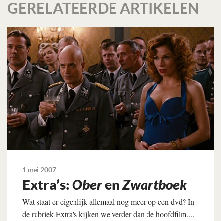
GERELATEERDE ARTIKELEN
1 mei 2007
Extra’s:
Ober
en
Zwartboek
Wat staat er eigenlijk allemaal nog meer op een dvd? In
de rubriek Extra's kijken we verder dan de hoofdfilm....