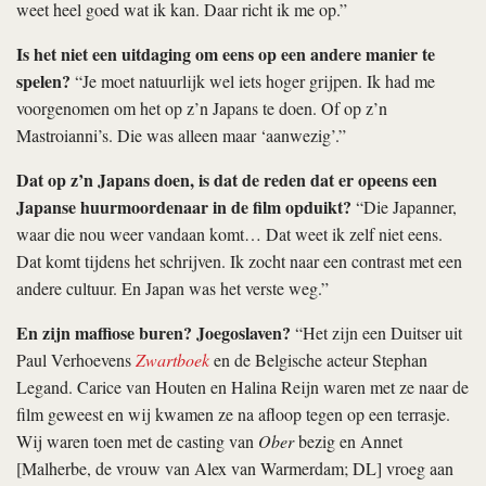
weet heel goed wat ik kan. Daar richt ik me op.”
Is het niet een uitdaging om eens op een andere manier te
spelen?
“Je moet natuurlijk wel iets hoger grijpen. Ik had me
voorgenomen om het op z’n Japans te doen. Of op z’n
Mastroianni’s. Die was alleen maar ‘aanwezig’.”
Dat op z’n Japans doen, is dat de reden dat er opeens een
Japanse huurmoordenaar in de film opduikt?
“Die Japanner,
waar die nou weer vandaan komt… Dat weet ik zelf niet eens.
Dat komt tijdens het schrijven. Ik zocht naar een contrast met een
andere cultuur. En Japan was het verste weg.”
En zijn maffiose buren? Joegoslaven?
“Het zijn een Duitser uit
Paul Verhoevens
Zwartboek
en de Belgische acteur Stephan
Legand. Carice van Houten en Halina Reijn waren met ze naar de
film geweest en wij kwamen ze na afloop tegen op een terrasje.
Wij waren toen met de casting van
Ober
bezig en Annet
[Malherbe, de vrouw van Alex van Warmerdam; DL] vroeg aan