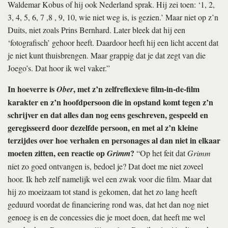
Waldemar Kobus of hij ook Nederland sprak. Hij zei toen: ‘1, 2,
3, 4, 5, 6, 7 ,8 , 9, 10, wie niet weg is, is gezien.’ Maar niet op z’n
Duits, niet zoals Prins Bernhard. Later bleek dat hij een
‘fotografisch’ gehoor heeft. Daardoor heeft hij een licht accent dat
je niet kunt thuisbrengen. Maar grappig dat je dat zegt van die
Joego’s. Dat hoor ik wel vaker.”
In hoeverre is
, met z’n zelfreflexieve film-in-de-film
Ober
karakter en z’n hoofdpersoon die in opstand komt tegen z’n
schrijver en dat alles dan nog eens geschreven, gespeeld en
geregisseerd door dezelfde persoon, en met al z’n kleine
terzijdes over hoe verhalen en personages al dan niet in elkaar
moeten zitten, een reactie op
?
Grimm
“Op het feit dat
Grimm
niet zo goed ontvangen is, bedoel je? Dat doet me niet zoveel
hoor. Ik heb zelf namelijk wel een zwak voor die film. Maar dat
hij zo moeizaam tot stand is gekomen, dat het zo lang heeft
geduurd voordat de financiering rond was, dat het dan nog niet
genoeg is en de concessies die je moet doen, dat heeft me wel