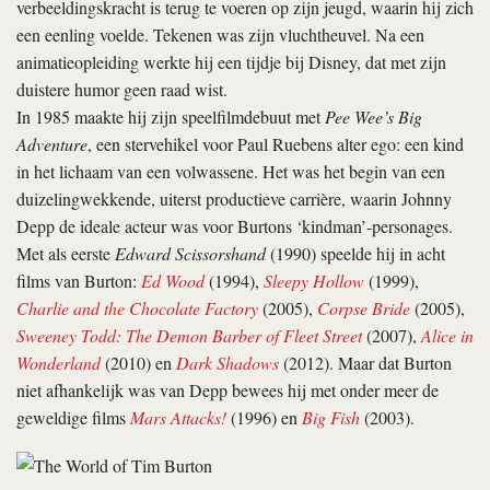
verbeeldingskracht is terug te voeren op zijn jeugd, waarin hij zich
een eenling voelde. Tekenen was zijn vluchtheuvel. Na een
animatieopleiding werkte hij een tijdje bij Disney, dat met zijn
duistere humor geen raad wist.
In 1985 maakte hij zijn speelfilmdebuut met
Pee Wee’s Big
Adventure
, een stervehikel voor Paul Ruebens alter ego: een kind
in het lichaam van een volwassene. Het was het begin van een
duizelingwekkende, uiterst productieve carrière, waarin Johnny
Depp de ideale acteur was voor Burtons ‘kindman’-personages.
Met als eerste
Edward Scissorshand
(1990) speelde hij in acht
films van Burton:
Ed Wood
(1994),
Sleepy Hollow
(1999),
Charlie and the Chocolate Factory
(2005),
Corpse Bride
(2005),
Sweeney Todd: The Demon Barber of Fleet Street
(2007),
Alice in
Wonderland
(2010) en
Dark Shadows
(2012). Maar dat Burton
niet afhankelijk was van Depp bewees hij met onder meer de
geweldige films
Mars Attacks!
(1996) en
Big Fish
(2003).