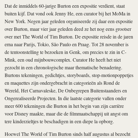
Dat de inmiddels 60-jarige Burton een expositie verdient, staat
buiten kijf. Dat vond ook Jenny He, een curator bij het MoMa in
New York. Negen jaar geleden organiseerde zij daar een expositie
over Burton, maar vier jaar geleden deed ze het nog eens grootser
over met The World of Tim Burton. De expositie reisde in de jaren
erna naar Parijs, Tokio, São Paulo en Praag. Tot 28 november is
de tentoonstelling te bezoeken in Genk, om precies te zin in C-
Mink, een oud mijnbouwcomplex. Curator He heeft het niet
gezocht in een chronologische maar thematische benadering.
Burtons tekeningen, gedichtjes, storyboards, stop-motionpoppetjes
en maquettes zijn ondergebracht in categorieën als Rond de
Wereld, Het Carnavaleske, De Onbegrepen Buitenstaanders en
Ongerealiseerde Projecten. In die laatste categorie vallen onder
meer 600 tekeningen die Burton in het begin van zijn carrière
voor Disney maakte, maar die de filmmaatschappij uit angst om
tere kinderzieltjes te beschadigen in een diepe la opborg.
Hoewel The World of Tim Burton sinds half augustus al bezocht