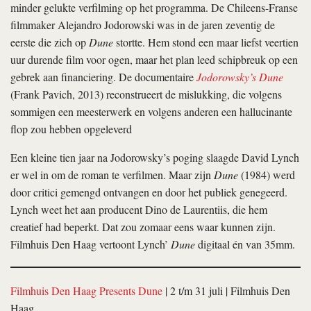
minder gelukte verfilming op het programma. De Chileens-Franse
filmmaker Alejandro Jodorowski was in de jaren zeventig de
eerste die zich op
Dune
stortte. Hem stond een maar liefst veertien
uur durende film voor ogen, maar het plan leed schipbreuk op een
gebrek aan financiering. De documentaire
Jodorowsky’s Dune
(Frank Pavich, 2013) reconstrueert de mislukking, die volgens
sommigen een meesterwerk en volgens anderen een hallucinante
flop zou hebben opgeleverd
Een kleine tien jaar na Jodorowsky’s poging slaagde David Lynch
er wel in om de roman te verfilmen. Maar zijn
Dune
(1984) werd
door critici gemengd ontvangen en door het publiek genegeerd.
Lynch weet het aan producent Dino de Laurentiis, die hem
creatief had beperkt. Dat zou zomaar eens waar kunnen zijn.
Filmhuis Den Haag vertoont Lynch’
Dune
digitaal én van 35mm.
Filmhuis Den Haag Presents Dune
| 2 t/m 31 juli | Filmhuis Den
Haag