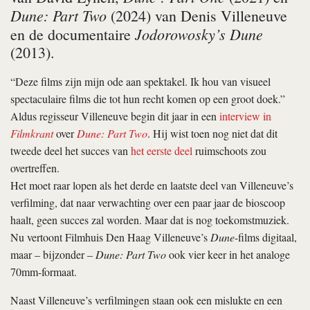
Dune: Part Two
(2024) van Denis Villeneuve
Jodorowosky’s Dune
en de documentaire
(2013).
“Deze films zijn mijn ode aan spektakel. Ik hou van visueel
spectaculaire films die tot hun recht komen op een groot doek.”
Aldus regisseur Villeneuve begin dit jaar in een
interview in
Filmkrant
over
Dune: Part Two
. Hij wist toen nog niet dat dit
tweede deel het succes van
het eerste deel
ruimschoots zou
overtreffen.
Het moet raar lopen als het derde en laatste deel van Villeneuve’s
verfilming, dat naar verwachting over een paar jaar de bioscoop
haalt, geen succes zal worden. Maar dat is nog toekomstmuziek.
Nu vertoont Filmhuis Den Haag Villeneuve’s
Dune
-films digitaal,
maar – bijzonder –
Dune: Part Two
ook vier keer in het analoge
70mm-formaat.
Naast Villeneuve’s verfilmingen staan ook een mislukte en een