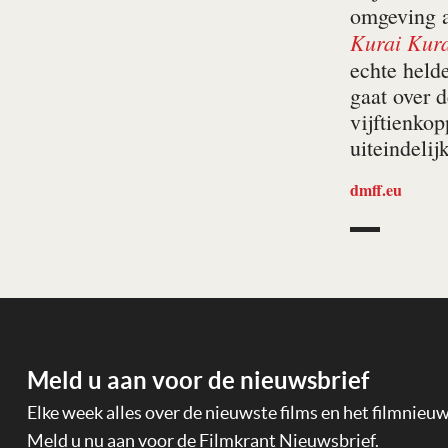
omgeving 
Kurai Kura
echte held
gaat over 
vijftienko
uiteindelij
dmff.eu
Meld u aan voor de nieuwsbrief
Elke week alles over de nieuwste films en het filmnieu
Meld u nu aan voor de Filmkrant Nieuwsbrief.