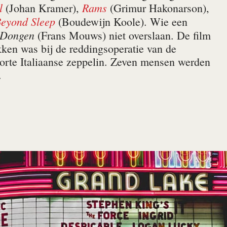
l
Rams
(Johan Kramer),
(Grimur Hakonarson),
eyond Sleep
(Boudewijn Koole). Wie een
 Dongen
(Frans Mouws) niet overslaan. De film
kken was bij de reddingsoperatie van de
rte Itali­aanse zeppelin. Zeven mensen werden
.