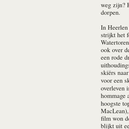
weg zijn? H
dorpen.
In Heer­le
strijkt he
Watertoren 
ook over d
een rode d
uithouding
skiërs naar
voor een sk
overleven 
hommage aa
hoogste to
MacLean), 
film won de
blijkt uit 