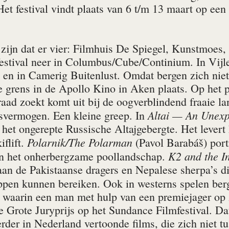
et festival vindt plaats van 6 t/m 13 maart op een
n zijn dat er vier: Filmhuis De Spiegel, Kunstmoe
t festival neer in Columbus/Cube/Continium. In Vij
en in Camerig Buiten­lust. Omdat bergen zich niets
e grens in de Apollo Kino in Aken plaats. Op het 
raad zoekt komt uit bij de oogverblindend fraaie l
Altai — An Unex­
svermogen. Een kleine greep. In
 het ongerepte Russische Altaj­gebergte. Het levert
Polarnik/The Polarman
iflift.
(Pavol Barabáš) portr
K2 and the In
in het onherbergzame poollandschap.
n de Paki­staanse dragers en Nepalese sherpa’s d
ppen kunnen bereiken. Ook in westerns spelen berg
waarin een man met hulp van een premiejager op z
 Grote Jury­prijs op het Sundance Filmfestival. Da
eerder in Nederland vertoonde films, die zich niet 