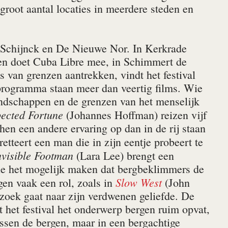
 groot aantal locaties in meerdere steden en
s, Schijnck en De Nieuwe Nor. In Kerkrade
len doet Cuba Libre mee, in Schim­mert de
 van grenzen aantrekken, vindt het festival
programma staan meer dan veertig films. Wie
andschappen en de grenzen van het menselijk
pected Fortune
(Johannes Hoff­man) reizen vijf
 hen een andere ervaring op dan in de rij staan
etteert een man die in zijn eentje probeert te
vi­sible Foot­man
(Lara Lee) brengt een
ie het mogelijk maken dat bergbeklimmers de
Slow West
en vaak een rol, zoals in
(John
oek gaat naar zijn verdwenen geliefde. De
t het festival het onderwerp bergen ruim opvat,
tussen de bergen, maar in een bergachtige