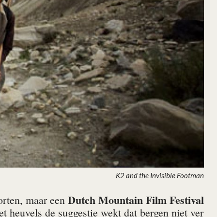
K2 and the Invi­sible Foot­man
Dutch Mountain Film Festival
porten, maar een
t heuvels de suggestie wekt dat bergen niet ver