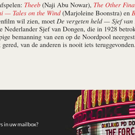
Theeb
The Other Fina
afspelen:
(Naji Abu Nowar),
i — Tales on the Wind
B
(Marjo­leine Boonstra) en
De vergeten held — Sjef van
enfilm wil zien, moet
de Nederlander Sjef van Dongen, die in 1928 betro
ppige bemanning van een op de Noordpool neergesto
k gered, van de anderen is nooit iets teruggevonden
ws in uw mailbox?