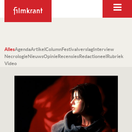
Alles
Agenda
Artikel
Column
Festivalverslag
Interview
Necrologie
Nieuws
Opinie
Recensies
Redactioneel
Rubriek
Video