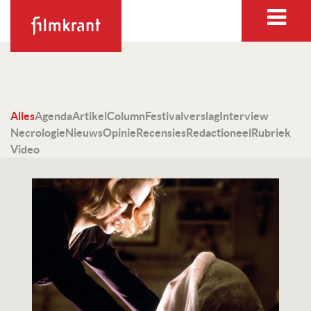
Alles
Agenda
Artikel
Column
Festivalverslag
Interview
Necrologie
Nieuws
Opinie
Recensies
Redactioneel
Rubriek
Video