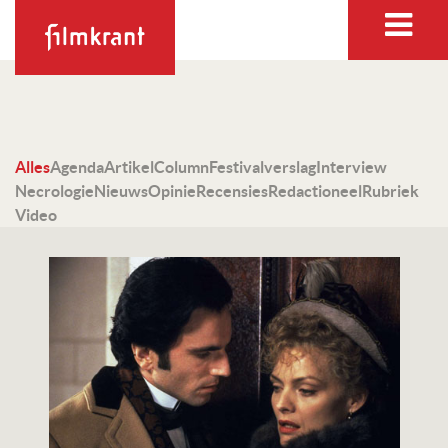
Alles
Agenda
Artikel
Column
Festivalverslag
Interview
Necrologie
Nieuws
Opinie
Recensies
Redactioneel
Rubriek
Video