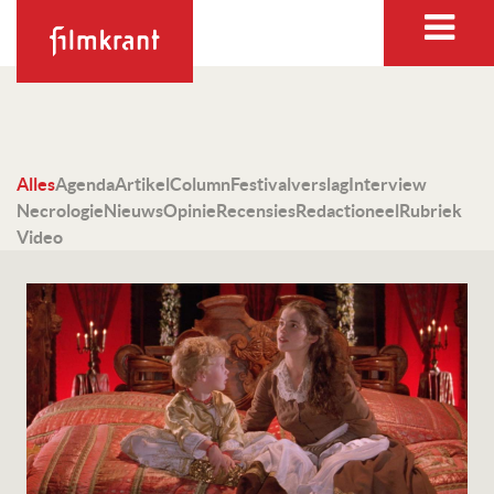
Alles
Agenda
Artikel
Column
Festivalverslag
Interview
Necrologie
Nieuws
Opinie
Recensies
Redactioneel
Rubriek
Video