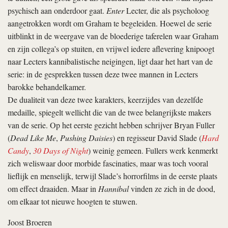
psychisch aan onderdoor gaat.
Enter
Lecter, die als psycholoog
aangetrokken wordt om Graham te begeleiden. Hoewel de serie
uitblinkt in de weergave van de bloederige taferelen waar Graham
en zijn collega’s op stuiten, en vrijwel iedere aflevering knipoogt
naar Lecters kannibalistische neigingen, ligt daar het hart van de
serie: in de gesprekken tussen deze twee mannen in Lecters
barokke behandelkamer.
De dualiteit van deze twee karakters, keerzijdes van dezelfde
medaille, spiegelt wellicht die van de twee belangrijkste makers
van de serie. Op het eerste gezicht hebben schrijver Bryan Fuller
(
Dead Like Me
,
Pushing Daisies
) en regisseur David Slade (
Hard
Candy
,
30 Days of Night
) weinig gemeen. Fullers werk kenmerkt
zich weliswaar door morbide fascinaties, maar was toch vooral
lieflijk en menselijk, terwijl Slade’s horrorfilms in de eerste plaats
om effect draaiden. Maar in
Hannibal
vinden ze zich in de dood,
om elkaar tot nieuwe hoogten te stuwen.
Joost Broeren