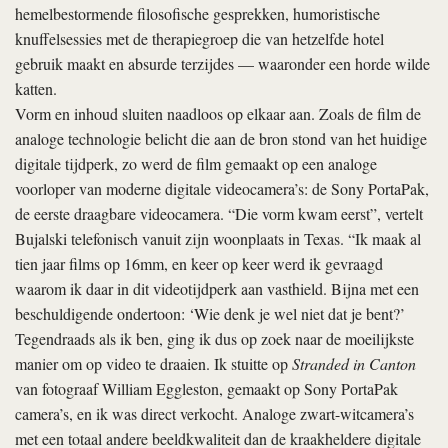
Hoe moeilijk was het om die apparatuur op te duiken?
“Veel
moeilijker dan ik dacht. Ik was zo naïef om te denken: als het
werkte in 1973, zal het nu ook nog werken. Onzin natuurlijk. Het
vinden van werkende camera’s was niet eens zo’n probleem,
uiteindelijk hadden we er drie, maar werkende tape decks, dat is
een ander verhaal. Dus we hebben niet op tape opgenomen; we
filmden direct naar harde schijven. Dat betekende dat er een
conversie-unit op de camera’s gemonteerd zat, waar allerlei kabels
uit staken. Een absurde manier van werken, maar ik wilde het niet
anders. De huidige filmcultuur is geobsedeerd door gemak. Ik wil
het mezelf juist zo moeilijk mogelijk maken, want dat levert meer
op. De camera’s hadden allerlei haperingen en mankementen die
we nooit hadden voorzien en die het karakter van de film bepaald
hebben.”