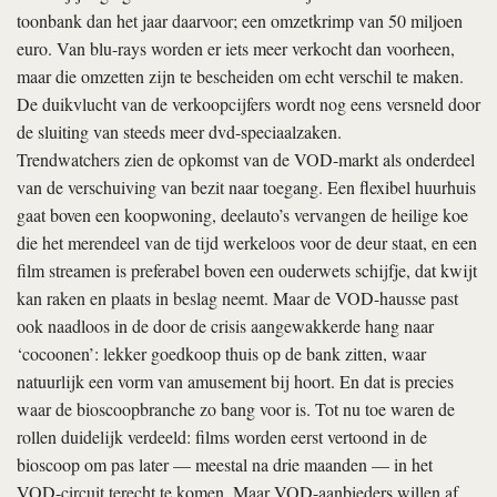
toonbank dan het jaar daarvoor; een omzetkrimp van 50 miljoen
euro. Van blu-rays worden er iets meer verkocht dan voorheen,
maar die omzetten zijn te bescheiden om echt verschil te maken.
De duikvlucht van de verkoopcijfers wordt nog eens versneld door
de sluiting van steeds meer dvd-speciaalzaken.
Trendwatchers zien de opkomst van de VOD-markt als onderdeel
van de verschuiving van bezit naar toegang. Een flexibel huurhuis
gaat boven een koopwoning, deelauto’s vervangen de heilige koe
die het merendeel van de tijd werkeloos voor de deur staat, en een
film streamen is preferabel boven een ouderwets schijfje, dat kwijt
kan raken en plaats in beslag neemt. Maar de VOD-hausse past
ook naadloos in de door de crisis aangewakkerde hang naar
‘cocoonen’: lekker goedkoop thuis op de bank zitten, waar
natuurlijk een vorm van amusement bij hoort. En dat is precies
waar de bioscoopbranche zo bang voor is. Tot nu toe waren de
rollen duidelijk verdeeld: films worden eerst vertoond in de
bioscoop om pas later — meestal na drie maanden — in het
VOD-circuit terecht te komen. Maar VOD-aanbieders willen af