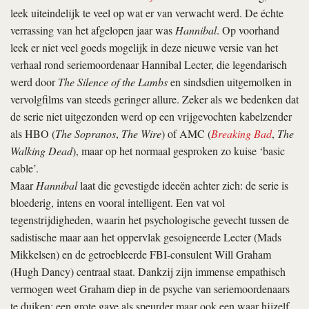
leek uiteindelijk te veel op wat er van verwacht werd. De échte
verrassing van het afgelopen jaar was
Hannibal
. Op voorhand
leek er niet veel goeds mogelijk in deze nieuwe versie van het
verhaal rond seriemoordenaar Hannibal Lecter, die legendarisch
werd door
The Silence of the Lambs
en sindsdien uitgemolken in
vervolgfilms van steeds geringer allure. Zeker als we bedenken dat
de serie niet uitgezonden werd op een vrijgevochten kabelzender
als HBO (
The Sopranos
,
The Wire
) of AMC (
Breaking Bad
,
The
Walking Dead
), maar op het normaal gesproken zo kuise ‘basic
cable’.
Maar
Hannibal
laat die gevestigde ideeën achter zich: de serie is
bloederig, intens en vooral intelligent. Een vat vol
tegenstrijdigheden, waarin het psychologische gevecht tussen de
sadistische maar aan het oppervlak gesoigneerde Lecter (Mads
Mikkelsen) en de getroebleerde FBI-consulent Will Graham
(Hugh Dancy) centraal staat. Dankzij zijn immense empathisch
vermogen weet Graham diep in de psyche van seriemoordenaars
te duiken; een grote gave als speurder maar ook een waar hijzelf