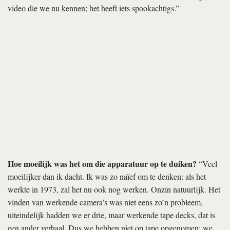
Hoe stuitte u op de schaaktoernooien voor computers? Het is
een nogal onzichtbare subcultuur.
“Ik ben me af gaan vragen
welk verhaal ik zou kunnen vertellen met deze uitgestorven
beeldtaal. Dat heeft een paar jaar in mijn onderbewuste gerijpt;
het groeide heel intuïtief. In mijn favoriete boekwinkeltje stuitte ik
op een beduimeld tweedehands boekje met schaakweetjes uit de
jaren tachtig. Een hoofdstuk draaide om die schaaktoernooien
voor computers, en het leek me direct een grappige plek om een
film te plaatsen. Maar ik wilde voorbij het heersende popculturele
beeld van deze old skool computerprogrammeurs en de jaren
tachtig —
Revenge of the Nerds
, zeg maar. Onze cultuur heeft de
neiging alles netjes te scheiden: hippies in de jaren zestig, disco in
de seventies, Pacman in de jaren tachtig. Maar de geschiedenis
verloopt vloeiender; ideeën en stromingen uit het verleden
resoneren altijd in het heden.”
Vandaar ook die new age-groep, die het hotel deelt met de
programmeurs?
“Precies. Er zit een vreemde overlap tussen de