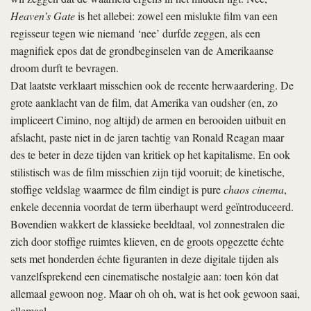
Heaven’s Gate
is het allebei: zowel een mislukte film van een
regisseur tegen wie niemand ‘nee’ durfde zeggen, als een
magnifiek epos dat de grondbeginselen van de Amerikaanse
droom durft te bevragen.
Dat laatste verklaart misschien ook de recente herwaardering. De
grote aanklacht van de film, dat Amerika van oudsher (en, zo
impliceert Cimino, nog altijd) de armen en berooiden uitbuit en
afslacht, paste niet in de jaren tachtig van Ronald Reagan maar
des te beter in deze tijden van kritiek op het kapitalisme. En ook
stilistisch was de film misschien zijn tijd vooruit; de kinetische,
stoffige veldslag waarmee de film eindigt is pure
chaos cinema
,
enkele decennia voordat de term überhaupt werd geïntroduceerd.
Bovendien wakkert de klassieke beeldtaal, vol zonnestralen die
zich door stoffige ruimtes klieven, en de groots opgezette échte
sets met honderden échte figuranten in deze digitale tijden als
vanzelfsprekend een cinematische nostalgie aan: toen kón dat
allemaal gewoon nog. Maar oh oh oh, wat is het ook gewoon saai,
allemaal.