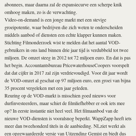
abonnees, maar daarna zal de expansiecurve een scherpe knik
omhoog maken, zo is de verwachting.
Video-on-demand is een jonge markt met een stevige
groeipotentie, waar bedrijven die zich weten te onderscheiden
middels aanbod of diensten een echte klapper kunnen maken.
Stichting Filmonderzoek wist te melden dat het aantal VOD-
gebruikers in ons land binnen drie jaar tijd is verdubbeld tot twee
miljoen. De omzet steeg in 2012 tot 72 miljoen euro. En dat is pas
het begin. Accountantsbureau PricewaterhouseCoopers voorspelt
dat dat cijfer in 2017 zal zijn verdrievoudigd. Voor dit jaar wordt
de VOD-­omzet al geschat op 97 miljoen euro, een groei van bijna
35 procent vergeleken met een jaar geleden.
Reuring op de VOD-markt is misschien goed nieuws voor
durfinvesteerders, maar schiet de filmliefhebber er ook iets mee
op? In eerste instantie niet heel veel. Het filmaanbod van de
nieuwe VOD-diensten is vooralsnog beperkt. WappZapp heeft iets
meer dan tweehonderd titels in de aanbieding. NLziet werkt als
een opgewaardeerde versie van Uitzending Gemist en biedt dus