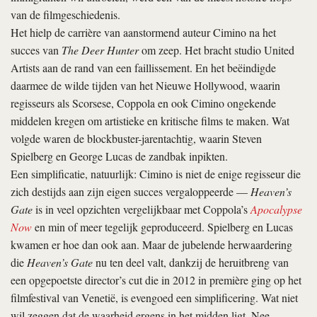
van de filmgeschiedenis.
Het hielp de carrière van aanstormend auteur Cimino na het
succes van
The Deer Hunter
om zeep. Het bracht studio United
Artists aan de rand van een faillissement. En het beëindigde
daarmee de wilde tijden van het Nieuwe Hollywood, waarin
regisseurs als Scorsese, Coppola en ook Cimino ongekende
middelen kregen om artistieke en kritische films te maken. Wat
volgde waren de blockbuster-jarentachtig, waarin Steven
Spielberg en George Lucas de zandbak inpikten.
Een simplificatie, natuurlijk: Cimino is niet de enige regisseur die
zich destijds aan zijn eigen succes vergaloppeerde —
Heaven’s
Gate
is in veel opzichten vergelijkbaar met Coppola’s
Apocalypse
Now
en min of meer tegelijk geproduceerd. Spielberg en Lucas
kwamen er hoe dan ook aan. Maar de jubelende herwaardering
die
Heaven’s Gate
nu ten deel valt, dankzij de heruitbreng van
een opgepoetste director’s cut die in 2012 in première ging op het
filmfestival van Venetië, is evengoed een simplificering. Wat niet
wil zeggen dat de waarheid ergens in het midden ligt. Nee,