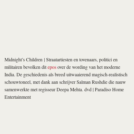
seriemoordenaar. Debuterend schrijver Nic Pizzolatto en regisseur
Cary Fukunaga (
Jane Eyre
) nemen beiden alle acht de
afleveringen voor seizoen 1 onder handen — een unicum in het
Amerikaanse televisieland. vod | HBO
Workers
| Dit opmerkelijke
debuut
van de Mexicaanse regisseur
Jose Luis Valle is
slow cinema
van het beste soort: cerebraal én
emotioneel, serieus onder een laag ironie, geëngageerd zonder