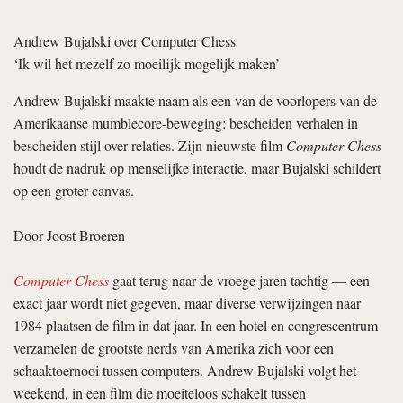
de eerste draagbare videocamera. “Die vorm kwam eerst”, vertelt
Bujalski telefonisch vanuit zijn woonplaats in Texas. “Ik maak al
tien jaar films op 16mm, en keer op keer werd ik gevraagd
waarom ik daar in dit videotijdperk aan vasthield. Bijna met een
beschuldigende ondertoon: ‘Wie denk je wel niet dat je bent?’
Tegendraads als ik ben, ging ik dus op zoek naar de moeilijkste
manier om op video te draaien. Ik stuitte op
Stranded in Canton
van fotograaf William Eggleston, gemaakt op Sony PortaPak
camera’s, en ik was direct verkocht. Analoge zwart-witcamera’s
met een totaal andere beeldkwaliteit dan de kraakheldere digitale
video die we nu kennen; het heeft iets spookachtigs.”