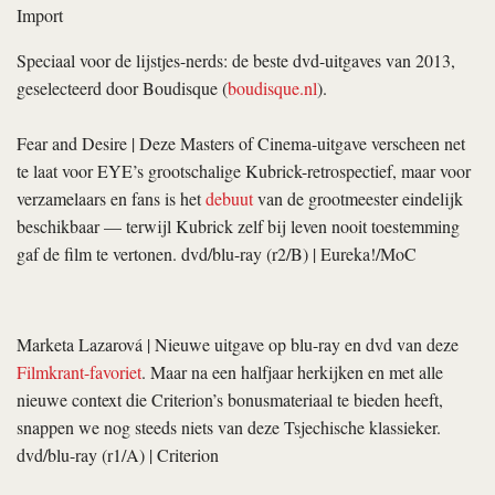
Import
Speciaal voor de lijstjes-nerds: de beste dvd-uitgaves van 2013,
geselecteerd door Boudisque (
boudisque.nl
).
Fear and Desire
| Deze Masters of Cinema-­uitgave verscheen net
te laat voor EYE’s grootschalige Kubrick-retrospectief, maar voor
verzamelaars en fans is het
debuut
van de grootmeester eindelijk
beschikbaar — terwijl Kubrick zelf bij leven nooit toestemming
gaf de film te vertonen. dvd/blu-ray (r2/B) | Eureka!/MoC
Marketa Lazarová
| Nieuwe uitgave op blu-ray en dvd van deze
Filmkrant-­favoriet
. Maar na een halfjaar herkijken en met alle
nieuwe context die Crite­rion’s bonusmateriaal te bieden heeft,
snappen we nog steeds niets van deze Tsjechische klassieker.
dvd/blu-ray (r1/A) | Criterion