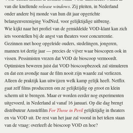
van die knellende
release windows
. Zij pleiten, in Nederland
onder andere bij monde van hun dit jaar opgerichte
belangenvereniging VodNed, voor gelijktijdige uitbreng.
Wie kijkt naar het profiel van de gemiddelde VOD-klant kan zich
iets voorstellen bij de angst van theaters voor concurrentie.
Gezinnen met hoog opgeleide ouders, stedelingen, jongeren,
mannen tot dertig jaar — precies de vijver waar bioscopen ook in
vissen. Pessimisten vrezen dat VOD de bioscoop vermoordt.
Optimisten beweren juist dat VOD bioscoopbezoek zal stimuleren
en dat een avondje naar de film nooit zijn waarde zal verliezen.
Alleen de praktijk kan uitwijzen welk kamp gelijk heeft. Netflix
gaat zelf films produceren om ze gelijktijdig op groot en klein
scherm uit te brengen. Maar er worden eerder nog experimenten
uitgevoerd, in Nederland al vanaf 16 januari. Op die dag brengt
distributeur Amstelfilm
For Those in Peril
gelijktijdig in theaters
en via VOD uit. De rest van het jaar zal vooral in het teken staan
van de vraag: overleeft de bioscoop VOD en hoe?