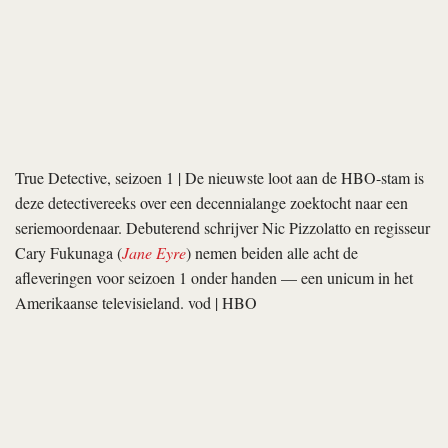
belerend te zijn en met een rigide formalisme dat nergens
benauwt. Ieder shot een schilderij. dvd | Amstelfilm
Historiás que só existem quando lembradas
| De komst van de
jonge fotografe Rita doorbreekt oude patronen in het dorpje
Jotuomba, waar de mensen zo lang leven dat God het kerkhof
maar op slot deed. Met Rita verschijnt wat
filmische
energie: waar
zij is, wordt de camera beweeglijker en klinkt muziek in plaats