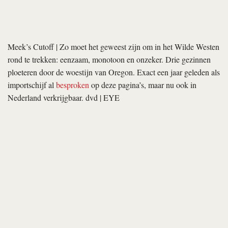
Door
Joost Broeren
Computer Chess
gaat terug naar de vroege jaren tachtig — een
exact jaar wordt niet gegeven, maar diverse verwijzingen naar
1984 plaatsen de film in dat jaar. In een hotel en congrescentrum
verzamelen de grootste nerds van Amerika zich voor een
schaaktoernooi tussen computers. Andrew Bujalski volgt het
weekend, in een film die moeiteloos schakelt tussen
hemelbestormende filosofische gesprekken, humoristische
knuffelsessies met de therapiegroep die van hetzelfde hotel
gebruik maakt en absurde terzijdes — waaronder een horde wilde
katten.
Vorm en inhoud sluiten naadloos op elkaar aan. Zoals de film de
analoge technologie belicht die aan de bron stond van het huidige
digitale tijdperk, zo werd de film gemaakt op een analoge
voorloper van moderne digitale videocamera’s: de Sony PortaPak,