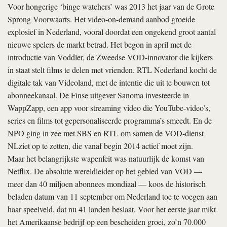
Voor hongerige ‘binge watchers’ was 2013 het jaar van de Grote
Sprong Voorwaarts. Het video-on-demand aanbod groeide
explosief in Nederland, vooral doordat een ongekend groot aantal
nieuwe spelers de markt betrad. Het begon in april met de
introductie van Voddler, de Zweedse VOD-­innovator die kijkers
in staat stelt films te delen met vrienden. RTL Nederland kocht de
digitale tak van Videoland, met de intentie die uit te bouwen tot
abonneekanaal. De Finse uitgever Sanoma investeerde in
WappZapp, een app voor streaming video die YouTube-video’s,
series en films tot gepersonaliseerde programma’s smeedt. En de
NPO ging in zee met SBS en RTL om samen de VOD-dienst
NLziet op te zetten, die vanaf begin 2014 actief moet zijn.
Maar het belangrijkste wapenfeit was natuurlijk de komst van
Netflix. De absolute wereldleider op het gebied van VOD —
meer dan 40 miljoen abonnees mondiaal — koos de historisch
beladen datum van 11 september om Nederland toe te voegen aan
haar speelveld, dat nu 41 landen beslaat. Voor het eerste jaar mikt
het Amerikaanse bedrijf op een bescheiden groei, zo’n 70.000