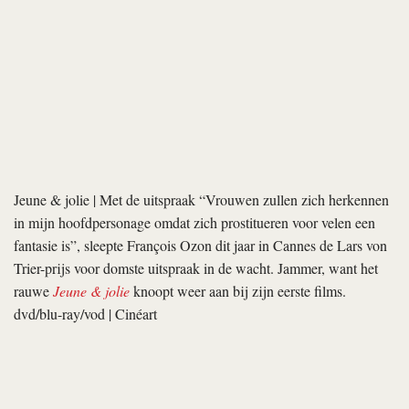
in mijn hoofdpersonage omdat zich prostitueren voor velen een
fantasie is”, sleepte Fran­­­­çois Ozon dit jaar in Cannes de Lars von
Trier-prijs voor domste uitspraak in de wacht. Jammer, want het
rauwe
Jeune & jolie
knoopt weer aan bij zijn eerste films.
dvd/blu-ray/vod | Cinéart
Midnight’s Children
| Straatartiesten en tovenaars, politici en
militairen bevolken dit
epos
over de wording van het moderne
India. De geschiedenis als breed uitwaaierend magisch-realistisch
schouwtoneel, met dank aan schrijver Salman Rushdie die nauw
samenwerkte met regisseur Deepa Mehta. dvd | Paradiso Home
Entertainment
True Detective, seizoen 1
| De nieuwste loot aan de HBO-stam is
deze detectivereeks over een decennialange zoektocht naar een