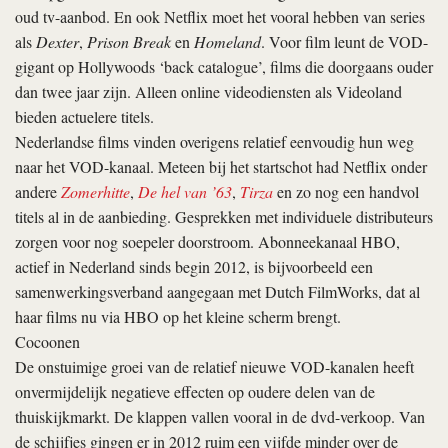
oud tv-aanbod. En ook Netflix moet het vooral hebben van series
als
Dexter
,
Prison Break
en
Homeland
. Voor film leunt de VOD-
gigant op Hollywoods ‘back catalogue’, films die doorgaans ouder
dan twee jaar zijn. Alleen online videodiensten als Video­land
bieden actuelere titels.
Nederlandse films vinden overigens relatief eenvoudig hun weg
naar het VOD-kanaal. Meteen bij het startschot had Netflix onder
andere
Zomerhitte
,
De hel van ’63
,
Tirza
en zo nog een handvol
titels al in de aanbieding. Gesprekken met individuele distributeurs
zorgen voor nog soepeler doorstroom. Abonneekanaal HBO,
actief in Nederland sinds begin 2012, is bijvoorbeeld een
samenwerkingsverband aangegaan met Dutch FilmWorks, dat al
haar films nu via HBO op het kleine scherm brengt.
Cocoonen
De onstuimige groei van de relatief nieuwe VOD-kanalen heeft
onvermijdelijk negatieve effecten op oudere delen van de
thuiskijkmarkt. De klappen vallen vooral in de dvd-verkoop. Van
de schijfjes gingen er in 2012 ruim een vijfde minder over de