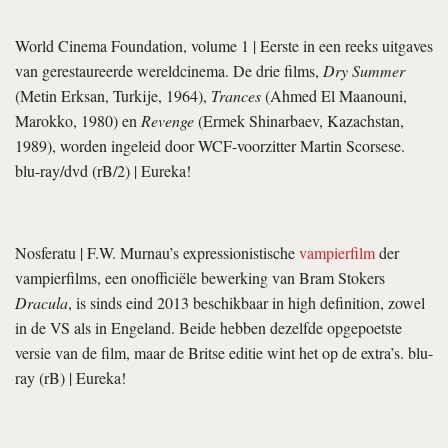
World Cinema Foundation, volume 1
| Eerste in een reeks uitgaves
van gerestaureerde wereldcinema. De drie films,
Dry Sum­mer
(Metin Erksan, Tur­kije, 1964),
Trances
(Ahmed El Maanouni,
Marokko, 1980) en
Revenge
(Ermek Shinarbaev, Kazachstan,
1989), worden ingeleid door WCF-­voorzitter Martin Scorsese.
blu-ray/dvd (rB/2) | Eureka!
Nosferatu
| F.W. Murnau’s expressionistische
vampierfilm
der
vampierfilms, een onofficiële bewerking van Bram Stokers
Dracula
, is sinds eind 2013 beschikbaar in high definition, zowel
in de VS als in Engeland. Beide hebben dezelfde opgepoetste
versie van de film, maar de Britse editie wint het op de extra’s. blu-
ray (rB) | Eureka!