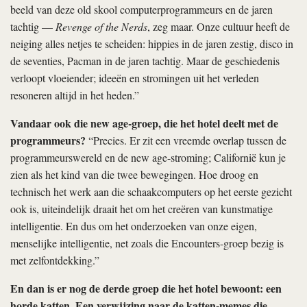
zeggen dat hij veel publieksvriendelijker is. Maar goed: ik verdien
er nog altijd niets aan. Ik ben het verplicht aan mezelf, maar
belangrijker nog aan mijn vrouw en kind, om iets te maken
waarmee ik brood op de plank krijg. Maar elke keer dat ik
probeer om een publieksvriendelijke film te maken, vind ik toch
weer manieren om het te vervormen tot iets vreemds en moeilijks.”
Computer Chess
| Verenigde Staten, 2013 | Regie
Andrew
Bujalski
| Op import-dvd en blu-ray, r2/B (Eureka!/Masters of
Cinema)
Geschreven door
Filmkrant
Datum
Auteur
19-12-2013
Filmkrant