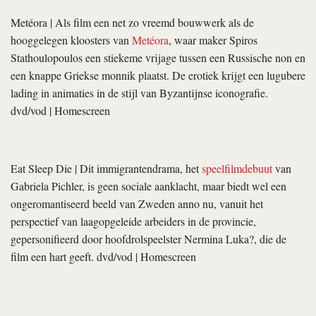
Metéora
| Als film een net zo vreemd bouwwerk als de
hooggelegen kloosters van
Metéora
, waar maker Spiros
Stathoulopoulos een stiekeme vrijage tussen een Russische non en
een knappe Griekse monnik plaatst. De erotiek krijgt een lugubere
lading in animaties in de stijl van Byzantijnse iconografie.
dvd/vod | Homescreen
Eat Sleep Die
| Dit immigrantendrama, het
speelfilmdebuut
van
Ga­brie­la Pichler, is geen sociale aanklacht, maar biedt wel een
ongeromantiseerd beeld van Zweden anno nu, vanuit het
perspectief van laagopgeleide arbeiders in de provincie,
gepersonifieerd door hoofdrolspeelster Nermina Luka?, die de
film een hart geeft. dvd/vod | Homescreen
Jeune & jolie
| Met de uitspraak “Vrouwen zullen zich herkennen