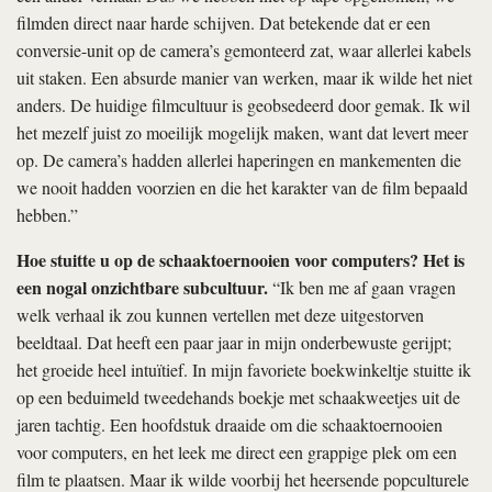
programmeurswereld en de new age-stroming; Californië kun je
zien als het kind van die twee bewegingen. Hoe droog en
technisch het werk aan die schaakcomputers op het eerste gezicht
ook is, uiteindelijk draait het om het creëren van kunstmatige
intelligentie. En dus om het onderzoeken van onze eigen,
menselijke intelligentie, net zoals die Encounters-groep bezig is
met zelfontdekking.”
En dan is er nog de derde groep die het hotel bewoont: een
horde katten. Een verwijzing naar de katten-memes die
online om zich heen grijpen?
“Haha, nee, zo heb ik het niet
bedoeld, maar die interpretatie bevalt me wel.
Computer Chess
is
heel snel tot stand gekomen, nadat een commerciëler project niet
doorging, en ik wilde mijn intuïtie de vrije hand geven. En dus
heb ik geen concrete redenen voor veel dingen in de film, en ga ik
er ook zelf geen betekenis aan opdringen. Het is opzettelijk mijn
minst commerciële film, dus het heeft een perverse ironie dat deze
film het beter doet dan mijn vorige,
Beeswax
, waarvan ik zou