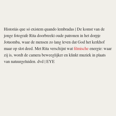
Andrew Bujalski over Computer Chess
‘Ik wil het mezelf zo moeilijk mogelijk maken’
Andrew Bujalski maakte naam als een van de voorlopers van de
Amerikaanse mumblecore-beweging: bescheiden verhalen in
bescheiden stijl over relaties. Zijn nieuwste film
Computer Chess
houdt de nadruk op menselijke interactie, maar Bujalski schildert
op een groter canvas.