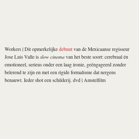
van natuurgeluiden. dvd | EYE
Meek’s Cutoff
| Zo moet het geweest zijn om in het Wilde Westen
rond te trekken: eenzaam, monotoon en onzeker. Drie gezinnen
ploeteren door de woestijn van Oregon. Exact een jaar geleden als
importschijf al
besproken
op deze pagina’s, maar nu ook in
Nederland verkrijgbaar. dvd | EYE