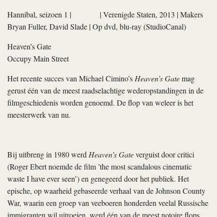
Hannibal, seizoen 1
|
| Verenigde Staten, 2013 | Makers
Bryan Fuller
,
David Slade
| Op dvd, blu-ray (StudioCanal)
Heaven’s Gate
Occupy Main Street
Het recente succes van Michael Cimino’s
Heaven’s Gate
mag
gerust één van de meest raadselachtige wederopstandingen in de
filmgeschiedenis worden genoemd. De flop van weleer is het
meesterwerk van nu.
Bij uitbreng in 1980 werd
Heaven’s Gate
verguist door critici
(Roger Ebert noemde de film ’the most scandalous cinematic
waste I have ever seen’) en genegeerd door het publiek. Het
epische, op waarheid gebaseerde verhaal van de Johnson County
War, waarin een groep van veeboeren honderden veelal Russische
immigranten wil uitroeien, werd één van de meest notoire flops