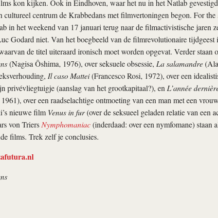
films kon kijken. Ook in Eindhoven, waar het nu in het Natlab gevestigd
in cultureel centrum de Krabbedans met filmvertoningen begon. For the 
ab in het weekend van 17 januari terug naar de filmactivistische jaren z
uc Godard niet. Van het boegbeeld van de filmrevolutionaire tijdgeest 
 waarvan de titel uiteraard ironisch moet worden opgevat. Verder staan
ens
(Nagisa Ôshima, 1976), over seksuele obsessie,
La salamandre
(Ala
oeksverhouding,
Il caso Mattei
(Francesco Rosi, 1972), over een idealist
jn privévliegtuigje (aanslag van het grootkapitaal?), en
L’année dernièr
 1961), over een raadselachtige ontmoeting van een man met een vrouw 
’s nieuwe film
Venus in fur
(over de seksueel geladen relatie van een a
ars von Triers
Nymphomaniac
(inderdaad: over een nymfomane) staan a
e films. Trek zelf je conclusies.
afutura.nl
ens