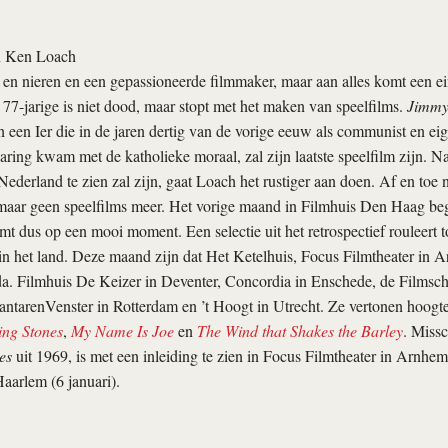
n Ken Loach
rt en nieren en een gepassioneerde filmmaker, maar aan alles komt een 
77-jarige is niet dood, maar stopt met het maken van speelfilms.
Jimmy
n een Ier die in de jaren dertig van de vorige eeuw als communist en ei
aring kwam met de katholieke moraal, zal zijn laatste speelfilm zijn. Na
ederland te zien zal zijn, gaat Loach het rustiger aan doen. Af en toe 
maar geen speelfilms meer. Het vorige maand in Filmhuis Den Haag b
t dus op een mooi moment. Een selectie uit het retrospectief rouleert to
 in het land. Deze maand zijn dat Het Ketelhuis, Focus Filmtheater in
a. Filmhuis De Keizer in Deventer, Concordia in Enschede, de Filmsc
ntarenVenster in Rotterdam en ’t Hoogt in Utrecht. Ze vertonen hoogt
ing Stones
,
My Name Is Joe
en
The Wind that Shakes the Barley
. Missc
es
uit 1969, is met een inleiding te zien in Focus Filmtheater in Arnhem
aarlem (6 januari).