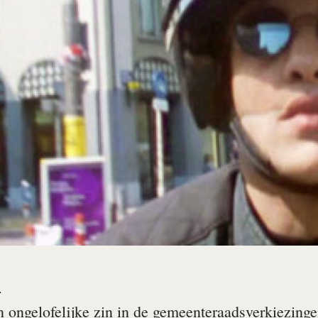
r
n ongelofelijke zin in de gemeenteraadsverkiezing