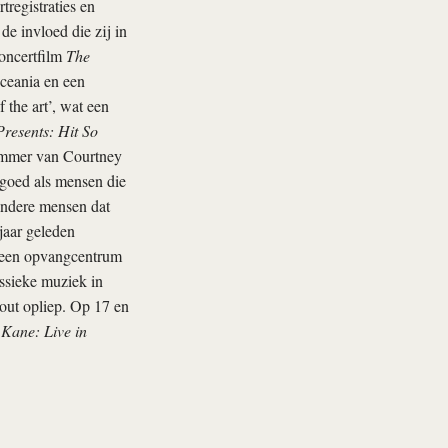
tregistraties en
 invloed die zij in
concertfilm
The
Oceania en een
 the art’, wat een
resents: Hit So
rummer van Courtney
 goed als mensen die
 andere mensen dat
jaar geleden
nt een opvangcentrum
ssieke muziek in
 out opliep. Op 17 en
 Kane: Live in