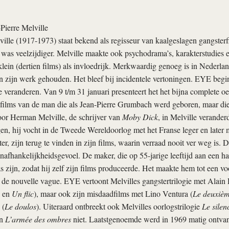
-Pierre Melville
ville (1917-1973) staat bekend als regisseur van kaalgeslagen gangsterfi
j was veelzijdiger. Melville maakte ook psychodrama’s, karakterstudies e
klein (dertien films) als invloedrijk. Merkwaardig genoeg is in Nederla
an zijn werk gehouden. Het bleef bij incidentele vertoningen. EYE begin
e veranderen. Van 9 t/m 31 januari presenteert het het bijna complete o
f films van de man die als Jean-Pierre Grumbach werd geboren, maar die
or Herman Melville, de schrijver van
Moby Dick
, in Melville verander
en, hij vocht in de Tweede Wereldoorlog met het Franse leger en later m
er, zijn terug te vinden in zijn films, waarin verraad nooit ver weg is. 
nafhankelijkheidsgevoel. De maker, die op 55-jarige leeftijd aan een ha
s zijn, zodat hij zelf zijn films produceerde. Het maakte hem tot een v
de nouvelle vague. EYE vertoont Melvilles gangstertrilogie met Alain 
en
Un flic
), maar ook zijn misdaadfilms met Lino Ventura (
Le deuxièm
 (
Le doulos
). Uiteraard ontbreekt ook Melvilles oorlogstrilogie
Le silen
n
L’armée des ombres
niet. Laatstgenoemde werd in 1969 matig ontva