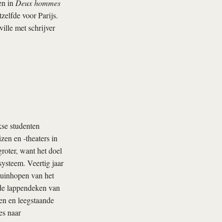
en in
Deux hommes
zelfde voor Parijs.
ille met schrijver
kse studenten
zen en -theaters in
groter, want het doel
systeem. Veertig jaar
puinhopen van het
t de lappendeken van
len en leegstaande
es naar