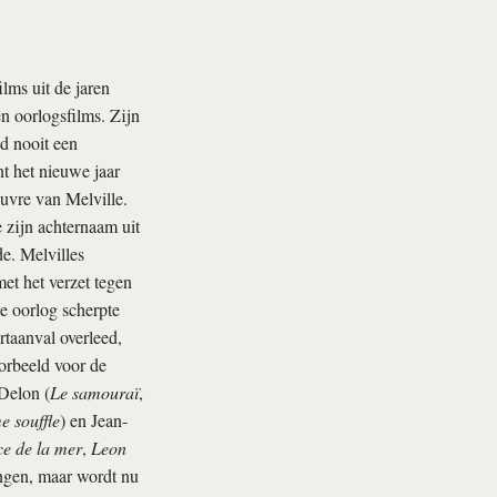
lms uit de jaren
n oorlogsfilms. Zijn
nd nooit een
t het nieuwe jaar
euvre van Melville.
 zijn achternaam uit
de. Melvilles
et het verzet tegen
De oorlog scherpte
rtaanval overleed,
oorbeeld voor de
Delon (
Le samouraï
,
e souffle
) en Jean-
ce de la mer
,
Leon
ngen, maar wordt nu