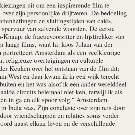
kiezingen uit om een inspirerende film te
over zijn persoonlijke drijfveren. De bedoeling
offenheffingen en sluitingstijden van cafés,
n spervuur van zalvende woorden. De eerste
-Knaup, de fractievoorzitter en lijsttrekker van
r lange films, want hij koos Johan van der
m portretteert Amsterdam als een veelkleurige
en, religieuze overtuigingen en culturele
er Keuken over het ontstaan van de film dit:
m-West en daar kwam ik in een wijk terecht
uiten en het was alsof ik een ander werelddeel
aalde circuits helemaal niet ken, terwijl ik als
cten in ga en elk spoor volg." Amsterdam
n India was. Zijn conclusie over zijn reis door
 door vriendschappen en relaties soms verder
ord naast elkaar leven en de verschillende