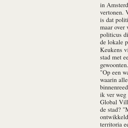
in Amsterda
vertonen. V
is dat poli
maar over 
politicus d
de lokale p
Keukens vi
stad met ee
gewoonten.
"Op een wa
waarin all
binnenreed.
ik ver weg 
Global Vill
de stad? "
ontwikkeld
territoria 