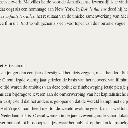
meesterwerk. Melvilles liefde voor de Amerikaanse levensstijl is te vind
 dat oogt als een hommage aan New York. In
Bob le flaneur
deed hij het
es enfants terribles
, het resultaat van de unieke samenwerking van Melv
e film uit 1950 wordt gezien als een voorloper van de nouvelle vague.
t Vrije circuit
n jonger dan een jaar of zestig zal het niets zeggen, maar het door lin
e Circuit legde veertig jaar geleden de basis van het netwerk van filmhui
e tijd waren de ambities van deze politieke filmbeweging ietsje pietsje 
s een bijdrage te leveren aan de omverwerping van het kapitalistische 
n vastgesteld dat het anders is gelopen en dat de wereld kampt met de 
 Het Vrije Circuit heeft niet tot de wereldrevolutie geleid, maar wel to
e Nederland rijk is. Overal werden in de jaren zeventig oude schoolloka
ertimmerd tot bioscoopzaaltjes, waar het publiek op houten klapstoeltj