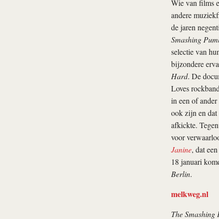
Wie van films e
andere muziekf
de jaren negent
Smashing Pumk
selectie van hun
bijzondere erva
Hard
. De docu
Loves rockband 
in een of ander
ook zijn en dat
afkickte. Tegen
voor verwaarloo
Janine
, dat een
18 januari kome
Berlin
.
melkweg.nl
The Smashing 