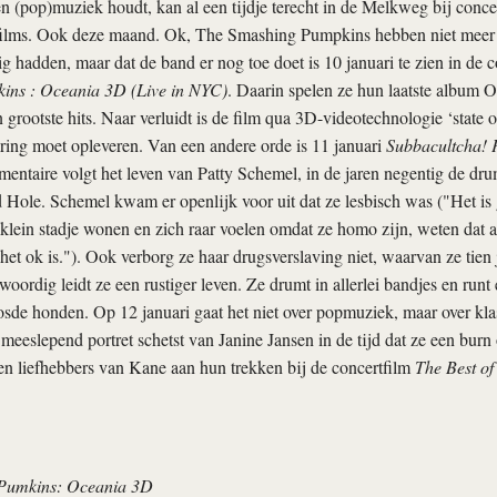
n (pop)muziek houdt, kan al een tijdje terecht in de Melkweg bij concer
ilms. Ook deze maand. Ok, The Smashing Pumpkins hebben niet meer de
ig hadden, maar dat de band er nog toe doet is 10 januari te zien in de 
ins : Oceania 3D (Live in NYC)
. Daarin spelen ze hun laatste album 
 grootste hits. Naar verluidt is de film qua 3D-videotechnologie ‘state of
ring moet opleveren. Van een andere orde is 11 januari
Subbacultcha! P
mentaire volgt het leven van Patty Schemel, in de jaren negentig de d
Hole. Schemel kwam er openlijk voor uit dat ze lesbisch was ("Het is
 klein stadje wonen en zich raar voelen omdat ze homo zijn, weten dat
 het ok is."). Ook verborg ze haar drugsverslaving niet, waarvan ze tien 
woordig leidt ze een rustiger leven. Ze drumt in allerlei bandjes en ru
sde honden. Op 12 januari gaat het niet over popmuziek, maar over kla
 meeslepend portret schetst van Janine Jansen in de tijd dat ze een burn
n liefhebbers van Kane aan hun trekken bij de concertfilm
The Best of
Pumkins: Oceania 3D