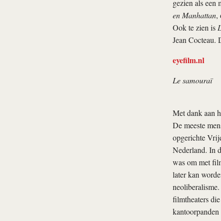
gezien als een 
en Manhattan
,
Ook te zien is
L
Jean Cocteau. D
eyefilm.nl
Le samouraï
Met dank aan he
De meeste mense
opgerichte Vrij
Nederland. In d
was om met film
later kan worde
neoliberalisme.
filmtheaters di
kantoorpanden v