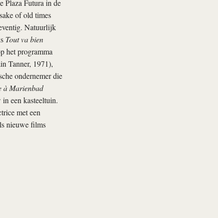
e Plaza Futura in de
sake of old times
eventig. Natuurlijk
is
Tout va bien
 op het programma
in Tanner, 1971),
ische ondernemer die
e à Marienbad
in een kasteeltuin.
ctrice met een
ls nieuwe films