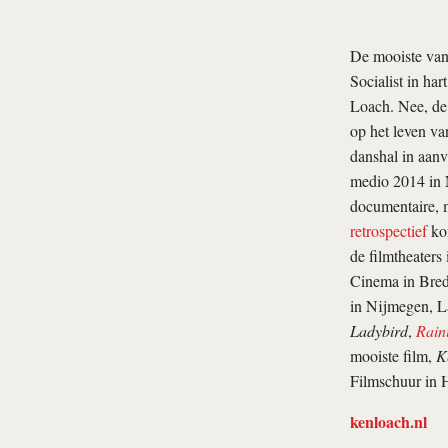
De mooiste va
Socialist in ha
Loach. Nee, de 
op het leven va
danshal in aanv
medio 2014 in N
documentaire, 
retrospectief
kom
de filmtheaters
Cinema in Bred
in Nijmegen, La
Ladybird
,
Rain
mooiste film,
K
Filmschuur in H
kenloach.nl