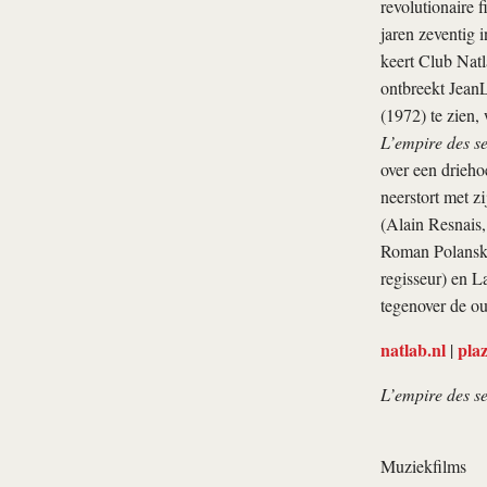
revolutionaire 
jaren zeventig 
keert Club Natl
ontbreekt JeanL
(1972) te zien,
L’empire des s
over een drieh
neerstort met zi
(Alain Resnais,
Roman Polanski
regisseur) en L
tegenover de oud
natlab.nl
plaz
|
L’empire des s
Muziekfilms