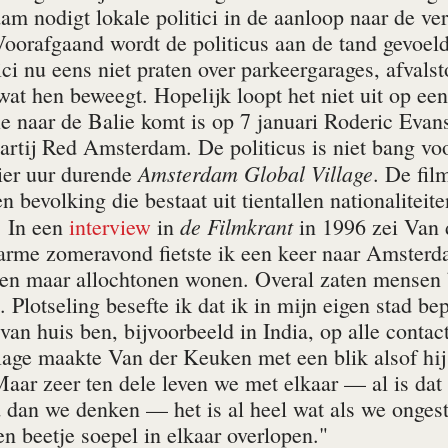
m nodigt lokale politici in de aanloop naar de ver
oorafgaand wordt de politicus aan de tand gevoeld 
tici nu eens niet praten over parkeergarages, afvalst
wat hen beweegt. Hopelijk loopt het niet uit op ee
ie naar de Balie komt is op 7 januari Roderic Evans
artij Red Amsterdam. De politicus is niet bang voo
Amsterdam Global Village
er uur durende
. De fil
n bevolking die bestaat uit tientallen nationaliteit
de Filmkrant
 In een
interview
in
in 1996 zei Van d
rme zomeravond fietste ik een keer naar Amsterda
een maar allochtonen wonen. Overal zaten mensen b
 Plotseling besefte ik dat ik in mijn eigen stad bep
van huis ben, bijvoorbeeld in India, op alle conta
age maakte Van der Keuken met een blik alsof hij i
Maar zeer ten dele leven we met elkaar — al is dat
 dan we denken — het is al heel wat als we ongesto
een beetje soepel in elkaar overlopen."