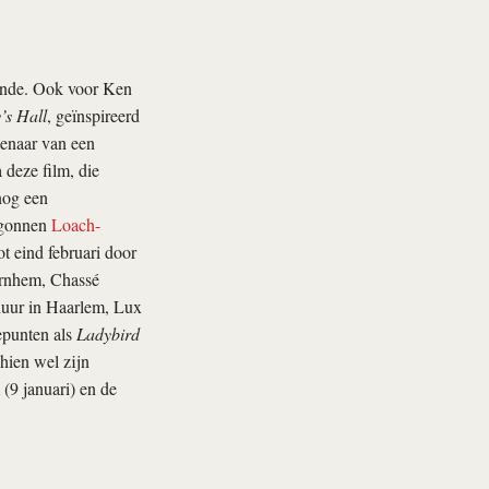
einde. Ook voor Ken
’s Hall
, geïnspireerd
genaar van een
 deze film, die
nog een
egonnen
Loach-
t eind februari door
 Arnhem, Chassé
huur in Haarlem, Lux
epunten als
Ladybird
hien wel zijn
 (9 januari) en de