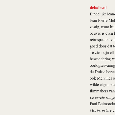
debalie.nl
Eindelijk: Jean
Jean Pierre Mel
zestig, maar hi
oeuvre is even 
retrospectief v
goed door dat t
Te zien zijn el
bewondering vo
oorlogservaring
de Duitse bezett
ook Melvilles o
wilde eigen baa
filmmakers van 
Le cercle rouge
Paul Belmondo
Morin, prêtre
e