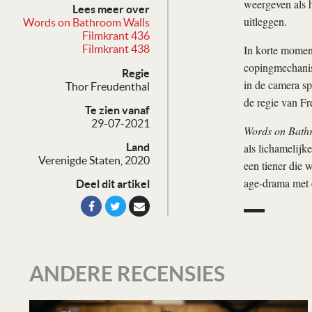
weergeven als h
Lees meer over
uitleggen.
Words on Bathroom Walls
Filmkrant 436
In korte moment
Filmkrant 438
copingmechanism
Regie
in de camera sp
Thor Freudenthal
de regie van Fr
Te zien vanaf
29-07-2021
Words on Bath
als lichamelijk
Land
Verenigde Staten, 2020
een tiener die 
age-drama met 
Deel dit artikel
ANDERE RECENSIES