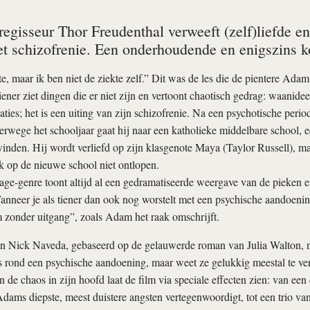
egisseur Thor Freudenthal verweeft (zelf)liefde en
et schizofrenie. Een onderhoudende en enigszins k
te, maar ik ben niet de ziekte zelf.” Dit was de les die de pientere Ada
ener ziet dingen die er niet zijn en vertoont chaotisch gedrag: waanidee
aties; het is een uiting van zijn schizofrenie. Na een psychotische perio
erwege het schooljaar gaat hij naar een katholieke middelbare school, 
vinden. Hij wordt verliefd op zijn klasgenote Maya (Taylor Russell), ma
k op de nieuwe school niet ontlopen.
ge-genre toont altijd al een gedramatiseerde weergave van de pieken e
anneer je als tiener dan ook nog worstelt met een psychische aandoenin
 zonder uitgang”, zoals Adam het raak omschrijft.
an Nick Naveda, gebaseerd op de gelauwerde roman van Julia Walton, n
és rond een psychische aandoening, maar weet ze gelukkig meestal te 
 de chaos in zijn hoofd laat de film via speciale effecten zien: van een
Adams diepste, meest duistere angsten vertegenwoordigt, tot een trio van