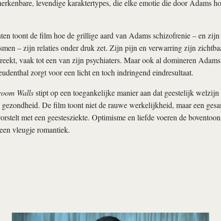
erkenbare, levendige karaktertypes, die elke emotie die door Adams h
en toont de film hoe de grillige aard van Adams schizofrenie – en zijn
en – zijn relaties onder druk zet. Zijn pijn en verwarring zijn zichtba
reekt, vaak tot een van zijn psychiaters. Maar ook al domineren Adams 
eudenthal zorgt voor een licht en toch indringend eindresultaat.
room Walls
stipt op een toegankelijke manier aan dat geestelijk welzijn
e gezondheid. De film toont niet de rauwe werkelijkheid, maar een gesan
worstelt met een geestesziekte. Optimisme en liefde voeren de boventoon
een vleugje romantiek.