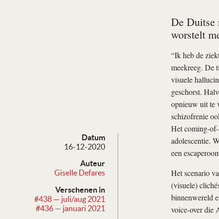
De Duitse r
worstelt m
“Ik heb de ziek
meekreeg. De ti
visuele hallucin
geschorst. Halv
opnieuw uit te 
schizofrenie oo
Het coming-of-a
Datum
adolescentie. W
16-12-2020
een escaperoom
Auteur
Het scenario v
Giselle Defares
(visuele) clich
Verschenen in
binnenwereld en
#438 — juli/aug 2021
#436 — januari 2021
voice-over die 