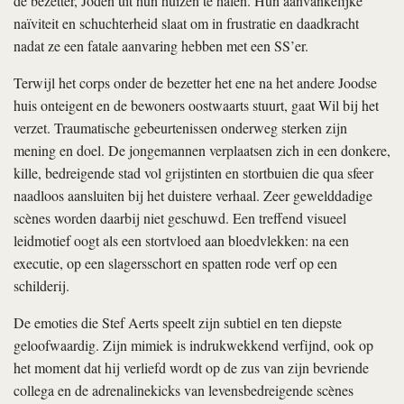
de bezetter, Joden uit hun huizen te halen. Hun aanvankelijke
naïviteit en schuchterheid slaat om in frustratie en daadkracht
nadat ze een fatale aanvaring hebben met een SS’er.
Terwijl het corps onder de bezetter het ene na het andere Joodse
huis onteigent en de bewoners oostwaarts stuurt, gaat Wil bij het
verzet. Traumatische gebeurtenissen onderweg sterken zijn
mening en doel. De jongemannen verplaatsen zich in een donkere,
kille, bedreigende stad vol grijstinten en stortbuien die qua sfeer
naadloos aansluiten bij het duistere verhaal. Zeer gewelddadige
scènes worden daarbij niet geschuwd. Een treffend visueel
leidmotief oogt als een stortvloed aan bloedvlekken: na een
executie, op een slagersschort en spatten rode verf op een
schilderij.
De emoties die Stef Aerts speelt zijn subtiel en ten diepste
geloofwaardig. Zijn mimiek is indrukwekkend verfijnd, ook op
het moment dat hij verliefd wordt op de zus van zijn bevriende
collega en de adrenalinekicks van levensbedreigende scènes