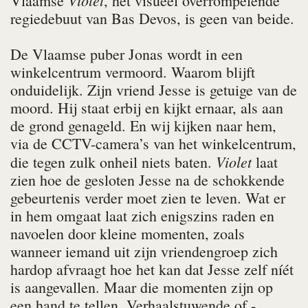
Violet
Vlaamse
, het visueel overrompelende
regiedebuut van Bas Devos, is geen van beide.
De Vlaamse puber Jonas wordt in een
winkelcentrum vermoord. Waarom blijft
onduidelijk. Zijn vriend Jesse is getuige van de
moord. Hij staat erbij en kijkt ernaar, als aan
de grond genageld. En wij kijken naar hem,
via de CCTV-camera’s van het winkelcentrum,
Violet
die tegen zulk onheil niets baten.
laat
zien hoe de gesloten Jesse na de schokkende
gebeurtenis verder moet zien te leven. Wat er
in hem omgaat laat zich enigszins raden en
navoelen door kleine momenten, zoals
wanneer iemand uit zijn vriendengroep zich
hardop afvraagt hoe het kan dat Jesse zelf níét
is aangevallen. Maar die momenten zijn op
een hand te tellen. Verhaalstuwende of -