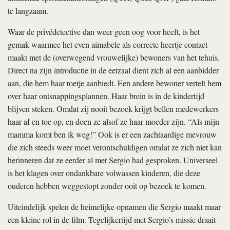
te langzaam.
Waar de privédetective dan weer geen oog voor heeft, is het
gemak waarmee het even aimabele als correcte heertje contact
maakt met de (overwegend vrouwelijke) bewoners van het tehuis.
Direct na zijn introductie in de eetzaal dient zich al een aanbidder
aan, die hem haar toetje aanbiedt. Een andere bewoner vertelt hem
over haar ontsnappingsplannen. Haar brein is in de kindertijd
blijven steken. Omdat zij nooit bezoek krijgt bellen medewerkers
haar af en toe op, en doen ze alsof ze haar moeder zijn. “Als mijn
mamma komt ben ik weg!” Ook is er een zachtaardige mevrouw
die zich steeds weer moet verontschuldigen omdat ze zich niet kan
herinneren dat ze eerder al met Sergio had gesproken. Universeel
is het klagen over ondankbare volwassen kinderen, die deze
ouderen hebben weggestopt zonder ooit op bezoek te komen.
Uiteindelijk spelen de heimelijke opnamen die Sergio maakt maar
een kleine rol in de film. Tegelijkertijd met Sergio’s missie draait