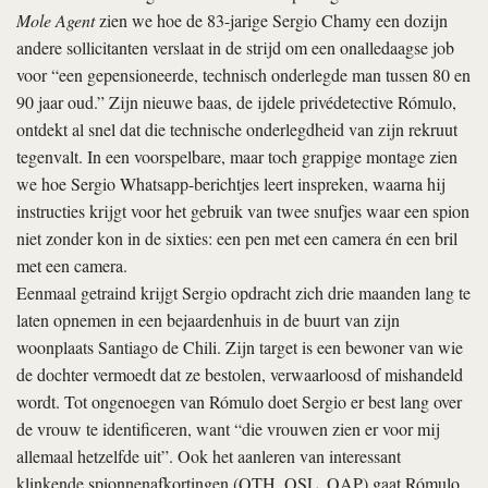
Mole Agent
zien we hoe de 83-jarige Sergio Chamy een dozijn
andere sollicitanten verslaat in de strijd om een onalledaagse job
voor “een gepensioneerde, technisch onderlegde man tussen 80 en
90 jaar oud.” Zijn nieuwe baas, de ijdele privédetective Rómulo,
ontdekt al snel dat die technische onderlegdheid van zijn rekruut
tegenvalt. In een voorspelbare, maar toch grappige montage zien
we hoe Sergio Whatsapp-berichtjes leert inspreken, waarna hij
instructies krijgt voor het gebruik van twee snufjes waar een spion
niet zonder kon in de sixties: een pen met een camera én een bril
met een camera.
Eenmaal getraind krijgt Sergio opdracht zich drie maanden lang te
laten opnemen in een bejaardenhuis in de buurt van zijn
woonplaats Santiago de Chili. Zijn target is een bewoner van wie
de dochter vermoedt dat ze bestolen, verwaarloosd of mishandeld
wordt. Tot ongenoegen van Rómulo doet Sergio er best lang over
de vrouw te identificeren, want “die vrouwen zien er voor mij
allemaal hetzelfde uit”. Ook het aanleren van interessant
klinkende spionnenafkortingen (QTH, QSL, QAP) gaat Rómulo