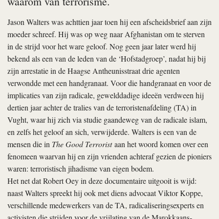
waarom van terrorisme.
Jason Walters was achttien jaar toen hij een afscheidsbrief aan zijn
moeder schreef. Hij was op weg naar Afghanistan om te sterven
in de strijd voor het ware geloof. Nog geen jaar later werd hij
bekend als een van de leden van de ‘Hofstadgroep’, nadat hij bij
zijn arrestatie in de Haagse Antheunisstraat drie agenten
verwondde met een handgranaat. Voor die handgranaat en voor de
implicaties van zijn radicale, gewelddadige ideeën verdween hij
dertien jaar achter de tralies van de terroristenafdeling (TA) in
Vught, waar hij zich via studie gaandeweg van de radicale islam,
en zelfs het geloof an sich, verwijderde. Walters is een van de
mensen die in
The Good Terrorist
aan het woord komen over een
fenomeen waarvan hij en zijn vrienden achteraf gezien de pioniers
waren: terroristisch jihadisme van eigen bodem.
Het net dat Robert Oey in deze documentaire uitgooit is wijd:
naast Walters spreekt hij ook met diens advocaat Viktor Koppe,
verschillende medewerkers van de TA, radicaliseringsexperts en
activisten die strijden voor de vrijlating van de Marokkaans-