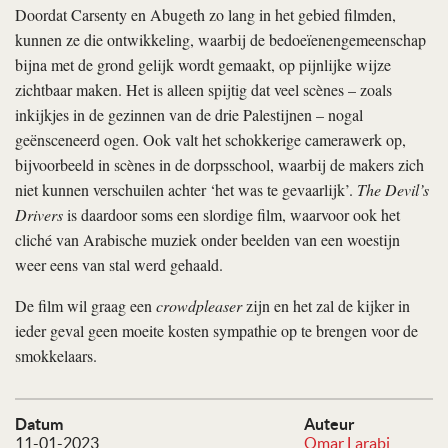
Doordat Carsenty en Abugeth zo lang in het gebied filmden,
kunnen ze die ontwikkeling, waarbij de bedoeïenengemeenschap
bijna met de grond gelijk wordt gemaakt, op pijnlijke wijze
zichtbaar maken. Het is alleen spijtig dat veel scènes – zoals
inkijkjes in de gezinnen van de drie Palestijnen – nogal
geënsceneerd ogen. Ook valt het schokkerige camerawerk op,
bijvoorbeeld in scènes in de dorpsschool, waarbij de makers zich
niet kunnen verschuilen achter ‘het was te gevaarlijk’.
The Devil’s
Drivers
is daardoor soms een slordige film, waarvoor ook het
cliché van Arabische muziek onder beelden van een woestijn
weer eens van stal werd gehaald.
De film wil graag een
crowdpleaser
zijn en het zal de kijker in
ieder geval geen moeite kosten sympathie op te brengen voor de
smokkelaars.
Datum
Auteur
11-01-2023
Omar Larabi