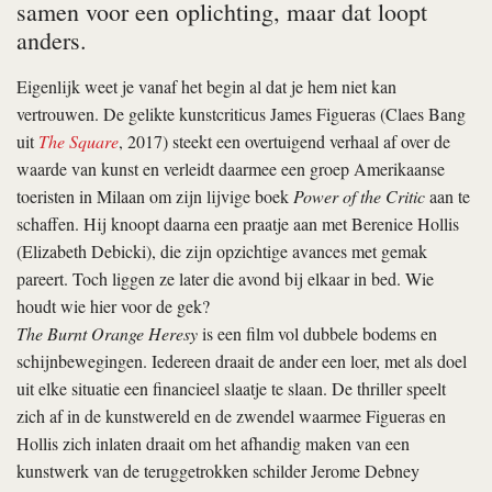
samen voor een oplichting, maar dat loopt
anders.
Eigenlijk weet je vanaf het begin al dat je hem niet kan
vertrouwen. De gelikte kunstcriticus James Figueras (Claes Bang
uit
The Square
, 2017) steekt een overtuigend verhaal af over de
waarde van kunst en verleidt daarmee een groep Amerikaanse
toeristen in Milaan om zijn lijvige boek
Power of the Critic
aan te
schaffen. Hij knoopt daarna een praatje aan met Berenice Hollis
(Elizabeth Debicki), die zijn opzichtige avances met gemak
pareert. Toch liggen ze later die avond bij elkaar in bed. Wie
houdt wie hier voor de gek?
The Burnt Orange Heresy
is een film vol dubbele bodems en
schijnbewegingen. Iedereen draait de ander een loer, met als doel
uit elke situatie een financieel slaatje te slaan. De thriller speelt
zich af in de kunstwereld en de zwendel waarmee Figueras en
Hollis zich inlaten draait om het afhandig maken van een
kunstwerk van de teruggetrokken schilder Jerome Debney