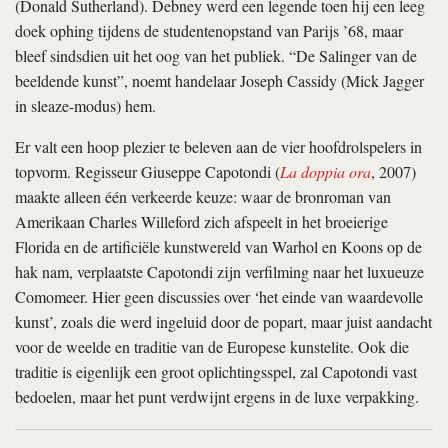
(Donald Sutherland). Debney werd een legende toen hij een leeg
doek ophing tijdens de studentenopstand van Parijs ’68, maar
bleef sindsdien uit het oog van het publiek. “De Salinger van de
beeldende kunst”, noemt handelaar Joseph Cassidy (Mick Jagger
in sleaze-modus) hem.
Er valt een hoop plezier te beleven aan de vier hoofdrolspelers in
topvorm. Regisseur Giuseppe Capotondi (
La doppia ora
, 2007)
maakte alleen één verkeerde keuze: waar de bronroman van
Amerikaan Charles Willeford zich afspeelt in het broeierige
Florida en de artificiële kunstwereld van Warhol en Koons op de
hak nam, verplaatste Capotondi zijn verfilming naar het luxueuze
Comomeer. Hier geen discussies over ‘het einde van waardevolle
kunst’, zoals die werd ingeluid door de popart, maar juist aandacht
voor de weelde en traditie van de Europese kunstelite. Ook die
traditie is eigenlijk een groot oplichtingsspel, zal Capotondi vast
bedoelen, maar het punt verdwijnt ergens in de luxe verpakking.