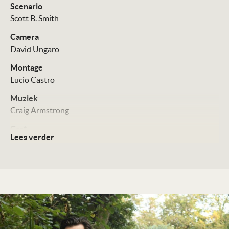
Scenario
Scott B. Smith
Camera
David Ungaro
Montage
Lucio Castro
Muziek
Craig Armstrong
Cast
Lees verder
Claes Bang
Mick Jagger
Elizabeth Debicki
Distributie
Cinéart (via Picl, VoD)
Technische Details
Kleur, 99 minuten
Te zien vanaf