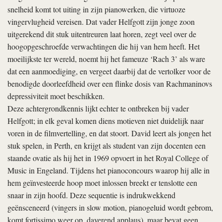
snelheid komt tot uiting in zijn pianowerken, die virtuoze
vingervlugheid vereisen. Dat vader Helfgott zijn jonge zoon
uitgerekend dit stuk uitentreuren laat horen, zegt veel over de
hoogopgeschroefde verwachtingen die hij van hem heeft. Het
moeilijkste ter wereld, noemt hij het fameuze ‘Rach 3’ als ware
dat een aanmoediging, en vergeet daarbij dat de vertolker voor de
benodigde doorleefdheid over een flinke dosis van Rachmaninovs
depressiviteit moet beschikken.
Deze achtergrondkennis lijkt echter te ontbreken bij vader
Helfgott; in elk geval komen diens motieven niet duidelijk naar
voren in de filmvertelling, en dat stoort. David leert als jongen het
stuk spelen, in Perth, en krijgt als student van zijn docenten een
staande ovatie als hij het in 1969 opvoert in het Royal College of
Music in Engeland. Tijdens het pianoconcours waarop hij alle in
hem geïnvesteerde hoop moet inlossen breekt er tenslotte een
snaar in zijn hoofd. Deze sequentie is indrukwekkend
geënsceneerd (vingers in slow motion, pianogeluid wordt gebrom,
komt fortissimo weer op, daverend applaus), maar bevat geen