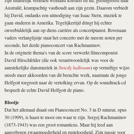
zijn smartelijk verleden welhaast koestert en nu, geëmigreerd naar
Australië, krampachtig vasthoudt aan zijn gezin. Daarom verbiedt
hij David, ondanks een uitnodiging van Isaac Stern, muziek te
gaan studeren in Amerika. Tegelijkertijd dringt hij echter
onverbiddelijk aan op diens carrière als concertpianist. Bovenaan
vaders verlanglijstje staat het concerto met de meeste noten per
seconde, het derde pianoconcert van Rachmaninov.
In de originele thema’s van de score verwerkt filmcomponist
David Hirschfelder (die ook verantwoordelijk was voor de
aanstekelijke dansmuziek in
Strictly ballroom
) op vernuftige wijze
steeds meer akkoorden van dit beruchte werk, naarmate de jonge
Helfgott toegroeit naar de vertolking ervan. Op de soundtrack-cd
bespeelt de echte David Helfgott de piano.
Blootje
Dat het allemaal draait om Pianoconcert No. 3 in D mineur, opus
30 (1909), is haast te mooi om waar te zijn. Sergej Rachmaninov
(1873-1943) was een groot romanticus. Maar hij leed aan
aangeboren zwaarmoedigheid en rusteloosheid. Zijn passie voor