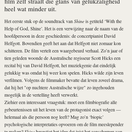
film zelf straalt die glans van gelukzaligheid
heel wat minder uit.
Het eerste stuk op de soundtrack van
Shine
is getiteld ‘With the
Help of God, Shine’. Het is een verwijzing naar de naam van de
hoofdpersoon in deze geschiedenis: de concertpianist David
Helfgott. Bovendien geeft het aan dat Helfgott niet zomaar kon
schitteren. De film vertelt een waargebeurd verhaal. Zo’n jaar of
tien geleden woonde de Australische regisseur Scott Hicks een
recital bij van David Helfgott, het muziekgenie dat eindelijk
gelukkig was omdat hij weer kon spelen. Hicks wilde zijn leven
verfilmen. Volgens de filmmaker bevatte dat leven zoveel drama,
dat hij het "op nuchtere Australische wijze" zo ingehouden
mogelijk in de vertelling heeft verwerkt.
Ziehier een interessant vraagstuk: moet een filmbiografie alle
gebeurtenissen uit het leven van de protagonist exact volgen —
helemaal als die persoon nog leeft? Mag zo’n ‘biopic’
psychologische interpretaties opvoeren om de film meeslepender
te maken?
Shine
bevestigt het idee dat juist het aanscherpen van