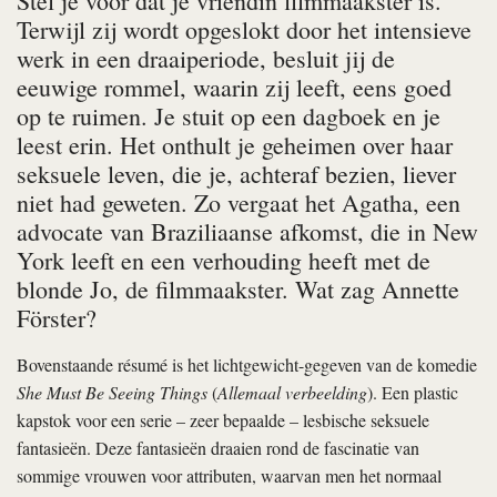
Stel je voor dat je vriendin filmmaakster is.
Terwijl zij wordt opgeslokt door het intensieve
werk in een draaiperiode, besluit jij de
eeuwige rommel, waarin zij leeft, eens goed
op te ruimen. Je stuit op een dagboek en je
leest erin. Het onthult je geheimen over haar
seksuele leven, die je, achteraf bezien, liever
niet had geweten. Zo vergaat het Agatha, een
advocate van Braziliaanse afkomst, die in New
York leeft en een verhouding heeft met de
blonde Jo, de filmmaakster. Wat zag Annette
Förster?
Bovenstaande résumé is het lichtgewicht-gegeven van de komedie
She Must Be Seeing Things
(
Allemaal verbeelding
). Een plastic
kapstok voor een serie – zeer bepaalde – lesbische seksuele
fantasieën. Deze fantasieën draaien rond de fascinatie van
sommige vrouwen voor attributen, waarvan men het normaal