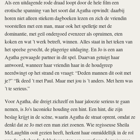
Als een uitdagende rode draad loopt door de hele film een
erotische spanning van het soort dat Agatha opwindt: daarbij
horen niet alleen stiekem dagboeken lezen en zich de vriendin
voorstellen met een man, maar ook het spelletje met de
dominantie, met geil ondergoed evenzeer als opruimen, eten
koken en wat ’t werk betreft, winnen. Alles staat in het teken van
het speelse gevecht, de plagerige uitdaging. En Jo is een aan
Agatha gewaagde partner in dit spel. Daarvan getuigt haar
antwoord, wanneer haar vriendin haar in de houdgreep
neerdwingt op het strand en vraagt: “Deden mannen dit ooit met
je?” “Ik deed ’t met Paul. Maar met jou is ’t anders. Met hem was
’t te serieus.”
Voor Agatha, die dreigt zichzelf en haar jaloezie serieus te gaan
nemen, is Jo’s laconieke houding een hint. Een hint, die zijn
beslag krijgt in de scène, waarin Agatha de straat oprent, omdat ze
denkt dat ze Jo met een man ziet zoenen. Wie regisseuse Sheila
McLaughlin ooit gezien heeft, herkent haar onmiddellijk in de rol