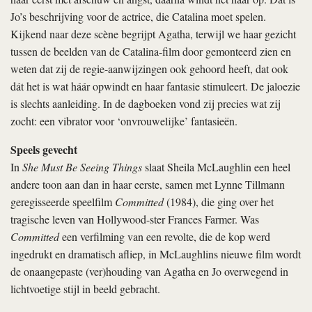
Jo’s beschrijving voor de actrice, die Catalina moet spelen.
Kijkend naar deze scène begrijpt Agatha, terwijl we haar gezicht
tussen de beelden van de Catalina-film door gemonteerd zien en
weten dat zij de regie-aanwijzingen ook gehoord heeft, dat ook
dát het is wat háár opwindt en haar fantasie stimuleert. De jaloezie
is slechts aanleiding. In de dagboeken vond zij precies wat zij
zocht: een vibrator voor ‘onvrouwelijke’ fantasieën.
Speels gevecht
In
She Must Be Seeing Things
slaat Sheila McLaughlin een heel
andere toon aan dan in haar eerste, samen met Lynne Tillmann
geregisseerde speelfilm
Committed
(1984), die ging over het
tragische leven van Hollywood-ster Frances Farmer. Was
Committed
een verfilming van een revolte, die de kop werd
ingedrukt en dramatisch afliep, in McLaughlins nieuwe film wordt
de onaangepaste (ver)houding van Agatha en Jo overwegend in
lichtvoetige stijl in beeld gebracht.