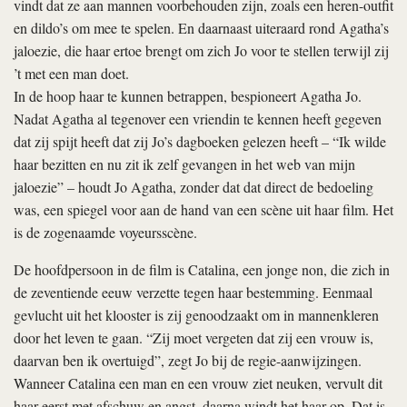
vindt dat ze aan mannen voorbehouden zijn, zoals een heren-outfit
en dildo’s om mee te spelen. En daarnaast uiteraard rond Agatha’s
jaloezie, die haar ertoe brengt om zich Jo voor te stellen terwijl zij
’t met een man doet.
In de hoop haar te kunnen betrappen, bespioneert Agatha Jo.
Nadat Agatha al tegenover een vriendin te kennen heeft gegeven
dat zij spijt heeft dat zij Jo’s dagboeken gelezen heeft – “Ik wilde
haar bezitten en nu zit ik zelf gevangen in het web van mijn
jaloezie” – houdt Jo Agatha, zonder dat dat direct de bedoeling
was, een spiegel voor aan de hand van een scène uit haar film. Het
is de zogenaamde voyeursscène.
De hoofdpersoon in de film is Catalina, een jonge non, die zich in
de zeventiende eeuw verzette tegen haar bestemming. Eenmaal
gevlucht uit het klooster is zij genoodzaakt om in mannenkleren
door het leven te gaan. “Zij moet vergeten dat zij een vrouw is,
daarvan ben ik overtuigd”, zegt Jo bij de regie-aanwijzingen.
Wanneer Catalina een man en een vrouw ziet neuken, vervult dit
haar eerst met afschuw en angst, daarna windt het haar op. Dat is