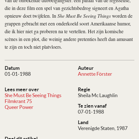
van de onbekende dubbelgangster: een paraaf van de regisseuse,
die in deze film een spel van gezichtsbedrog signeert en Agatha
opnieuw doet twijfelen. In
She Must Be Seeing Things
worden de
grappen gebracht met een onderkoeld soort Amerikaanse humor,
die ik hier niet ga proberen na te vertellen. Het zijn komische
scènes in een plot, die weinig andere pretenties heeft dan amusant
te zijn en toch niet platvloers.
Datum
Auteur
01-01-1988
Annette Förster
Lees meer over
Regie
She Must Be Seeing Things
Sheila Mc Laughlin
Filmkrant 75
Te zien vanaf
Queer Power
07-01-1988
Land
Verenigde Staten, 1987
Deel dit artikel