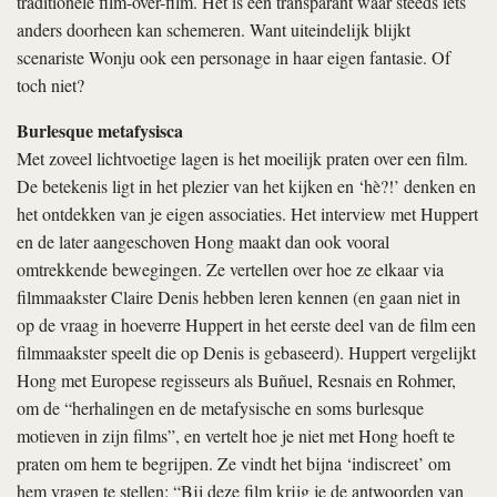
traditionele film-over-film. Het is een transparant waar steeds iets
anders doorheen kan schemeren. Want uiteindelijk blijkt
scenariste Wonju ook een personage in haar eigen fantasie. Of
toch niet?
Burlesque metafysisca
Met zoveel lichtvoetige lagen is het moeilijk praten over een film.
De betekenis ligt in het plezier van het kijken en ‘hè?!’ denken en
het ontdekken van je eigen associaties. Het interview met Huppert
en de later aangeschoven Hong maakt dan ook vooral
omtrekkende bewegingen. Ze vertellen over hoe ze elkaar via
filmmaakster Claire Denis hebben leren kennen (en gaan niet in
op de vraag in hoeverre Huppert in het eerste deel van de film een
filmmaakster speelt die op Denis is gebaseerd). Huppert vergelijkt
Hong met Europese regisseurs als Buñuel, Resnais en Rohmer,
om de “herhalingen en de metafysische en soms burlesque
motieven in zijn films”, en vertelt hoe je niet met Hong hoeft te
praten om hem te begrijpen. Ze vindt het bijna ‘indiscreet’ om
hem vragen te stellen: “Bij deze film krijg je de antwoorden van