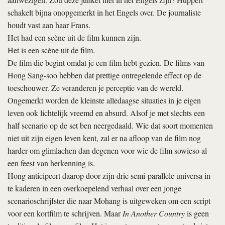
schakelt bijna onopgemerkt in het Engels over. De journaliste
houdt vast aan haar Frans.
Het had een scène uit de film kunnen zijn.
Het is een scène uit de film.
De film die begint omdat je een film hebt gezien. De films van
Hong Sang-soo hebben dat prettige ontregelende effect op de
toeschouwer. Ze veranderen je perceptie van de wereld.
Ongemerkt worden de kleinste alledaagse situaties in je eigen
leven ook lichtelijk vreemd en absurd. Alsof je met slechts een
half scenario op de set ben neergedaald. Wie dat soort momenten
niet uit zijn eigen leven kent, zal er na afloop van de film nog
harder om glimlachen dan degenen voor wie de film sowieso al
een feest van herkenning is.
Hong anticipeert daarop door zijn drie semi-parallele universa in
te kaderen in een overkoepelend verhaal over een jonge
scenarioschrijfster die naar Mohang is uitgeweken om een script
voor een kortfilm te schrijven. Maar
In Another Country
is geen