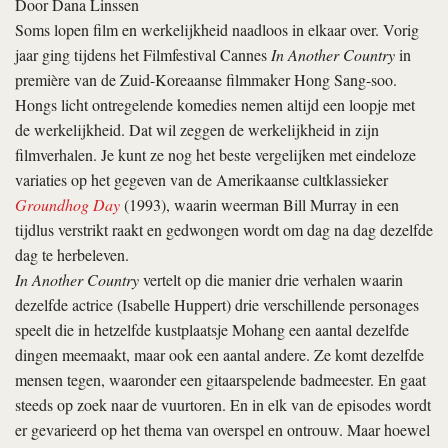
Door
Dana Linssen
Soms lopen film en werkelijkheid naadloos in elkaar over. Vorig
jaar ging tijdens het Filmfestival Cannes
In Another Country
in
première van de Zuid-Koreaanse filmmaker Hong Sang-soo.
Hongs licht ontregelende komedies nemen altijd een loopje met
de werkelijkheid. Dat wil zeggen de werkelijkheid in zijn
filmverhalen. Je kunt ze nog het beste vergelijken met eindeloze
variaties op het gegeven van de Amerikaanse cultklassieker
Groundhog Day
(1993), waarin weerman Bill Murray in een
tijdlus verstrikt raakt en gedwongen wordt om dag na dag dezelfde
dag te herbeleven.
In Another Country
vertelt op die manier drie verhalen waarin
dezelfde actrice (Isabelle Huppert) drie verschillende personages
speelt die in hetzelfde kustplaatsje Mohang een aantal dezelfde
dingen meemaakt, maar ook een aantal andere. Ze komt dezelfde
mensen tegen, waaronder een gitaarspelende badmeester. En gaat
steeds op zoek naar de vuurtoren. En in elk van de episodes wordt
er gevarieerd op het thema van overspel en ontrouw. Maar hoewel