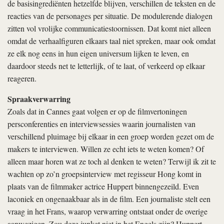
de basisingrediënten hetzelfde blijven, verschillen de teksten en de
reacties van de personages per situatie. De modulerende dialogen
zitten vol vrolijke communicatiestoornissen. Dat komt niet alleen
omdat de verhaalfiguren elkaars taal niet spreken, maar ook omdat
ze elk nog eens in hun eigen universum lijken te leven, en
daardoor steeds net te letterlijk, of te laat, of verkeerd op elkaar
reageren.
Spraakverwarring
Zoals dat in Cannes gaat volgen er op de filmvertoningen
persconferenties en interviewsessies waarin journalisten van
verschillend pluimage bij elkaar in een groep worden gezet om de
makers te interviewen. Willen ze echt iets te weten komen? Of
alleen maar horen wat ze toch al denken te weten? Terwijl ik zit te
wachten op zo’n groepsinterview met regisseur Hong komt in
plaats van de filmmaker actrice Huppert binnengezeild. Even
laconiek en ongenaakbaar als in de film. Een journaliste stelt een
vraag in het Frans, waarop verwarring ontstaat onder de overige
aanwezigen. Zou deze junket niet in het Engels zijn? Huppert