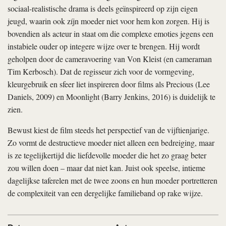
sociaal-­realistische drama is deels geïnspireerd op zijn eigen
jeugd, waarin ook zíjn moeder niet voor hem kon zorgen. Hij is
bovendien als acteur in staat om die complexe emoties jegens een
instabiele ouder op integere wijze over te brengen. Hij wordt
geholpen door de cameravoering van Von Kleist (en cameraman
Tim Kerbosch). Dat de regisseur zich voor de vormgeving,
kleurgebruik en sfeer liet inspireren door films als Precious (Lee
Daniels, 2009) en Moonlight (Barry Jenkins, 2016) is duidelijk te
zien.
Bewust kiest de film steeds het perspectief van de vijftienjarige.
Zo vormt de destructieve moeder niet alleen een bedreiging, maar
is ze tegelijkertijd die liefdevolle moeder die het zo graag beter
zou willen doen – maar dat niet kan. Juist ook speelse, intieme
dagelijkse taferelen met de twee zoons en hun moeder portretteren
de complexiteit van een dergelijke familieband op rake wijze.