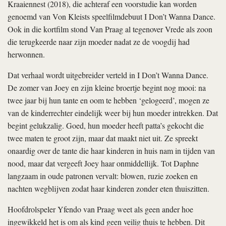
Kraaiennest (2018), die achteraf een voorstudie kan worden
genoemd van Von Kleists speelfilmdebuut I Don’t Wanna Dance.
Ook in die kortfilm stond Van Praag al tegenover Vrede als zoon
die terugkeerde naar zijn moeder nadat ze de voogdij had
herwonnen.
Dat verhaal wordt uitgebreider verteld in I Don’t Wanna Dance.
De zomer van Joey en zijn kleine broertje begint nog mooi: na
twee jaar bij hun tante en oom te hebben ‘gelogeerd’, mogen ze
van de kinderrechter eindelijk weer bij hun moeder intrekken. Dat
begint gelukzalig. Goed, hun moeder heeft patta’s gekocht die
twee maten te groot zijn, maar dat maakt niet uit. Ze spreekt
onaardig over de tante die haar kinderen in huis nam in tijden van
nood, maar dat vergeeft Joey haar onmiddellijk. Tot Daphne
langzaam in oude patronen vervalt: blowen, ruzie zoeken en
nachten wegblijven zodat haar kinderen zonder eten thuiszitten.
Hoofdrolspeler Yfendo van Praag weet als geen ander hoe
ingewikkeld het is om als kind geen veilig thuis te hebben. Dit