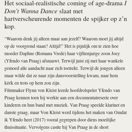
I
Het sociaal-realistische coming of age-drama
Don’t Wanna Dance
slaat met
hartverscheurende momenten de spijker op z’n
kop.
“Waarom denk jij alleen maar aan jezelf? Waarom moet jij altijd
op de voorgrond staan? Altijd!” Het is pijnlijk om te zien hoe
moeder Daphne (Romana Vrede) haar vijftienjarige zoon Joey
(Yfendo van Praag) afsnauwt. Terwijl juist zíj met haar wankele
gemoed alle aandacht naar zich toetrekt. Terwijl de jongen alleen
maar wilde dat ze naar zijn dansvoorstelling kwam, naar hem
kéék en trots op hem zou zijn.
Filmmaker Flynn von Kleist leerde hoofdrolspeler Yfendo van
Praag kennen toen hij werkte aan een documentaireserie over
kinderen en hun band met muziek. Van Praag speelde klarinet en
danste graag, maar Von Kleist werd tijdens het maken van Omdat
ik Yfendo heet (2017) vooral gegrepen door diens moeilijke
thuissituatie. Vervolgens castte hij Van Praag in de short