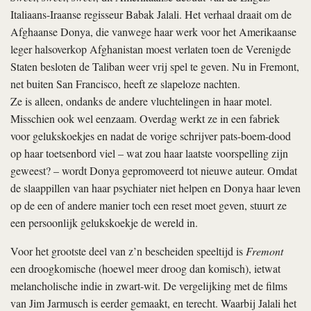
Italiaans-Iraanse regisseur Babak Jalali. Het verhaal draait om de
Afghaanse Donya, die vanwege haar werk voor het Amerikaanse
leger halsoverkop Afghanistan moest verlaten toen de Verenigde
Staten besloten de Taliban weer vrij spel te geven. Nu in Fremont,
net buiten San Francisco, heeft ze slapeloze nachten.
Ze is alleen, ondanks de andere vluchtelingen in haar motel.
Misschien ook wel eenzaam. Overdag werkt ze in een fabriek
voor gelukskoekjes en nadat de vorige schrijver pats-boem-dood
op haar toetsenbord viel – wat zou haar laatste voorspelling zijn
geweest? – wordt Donya gepromoveerd tot nieuwe auteur. Omdat
de slaappillen van haar psychiater niet helpen en Donya haar leven
op de een of andere manier toch een reset moet geven, stuurt ze
een persoonlijk gelukskoekje de wereld in.
Voor het grootste deel van z’n bescheiden speeltijd is
Fremont
een droogkomische (hoewel meer droog dan komisch), ietwat
melancholische indie in zwart-wit. De vergelijking met de films
van Jim Jarmusch is eerder gemaakt, en terecht. Waarbij Jalali het