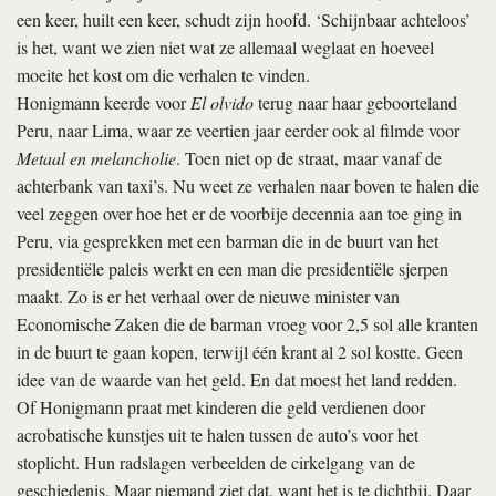
een keer, huilt een keer, schudt zijn hoofd. ‘Schijnbaar achteloos’
is het, want we zien niet wat ze allemaal weglaat en hoeveel
moeite het kost om die verhalen te vinden.
Honigmann keerde voor
El olvido
terug naar haar geboorteland
Peru, naar Lima, waar ze veertien jaar eerder ook al filmde voor
Metaal en melancholie
. Toen niet op de straat, maar vanaf de
achterbank van taxi’s. Nu weet ze verhalen naar boven te halen die
veel zeggen over hoe het er de voorbije decennia aan toe ging in
Peru, via gesprekken met een barman die in de buurt van het
presidentiële paleis werkt en een man die presidentiële sjerpen
maakt. Zo is er het verhaal over de nieuwe minister van
Economische Zaken die de barman vroeg voor 2,5 sol alle kranten
in de buurt te gaan kopen, terwijl één krant al 2 sol kostte. Geen
idee van de waarde van het geld. En dat moest het land redden.
Of Honigmann praat met kinderen die geld verdienen door
acrobatische kunstjes uit te halen tussen de auto’s voor het
stoplicht. Hun radslagen verbeelden de cirkelgang van de
geschiedenis. Maar niemand ziet dat, want het is te dichtbij. Daar