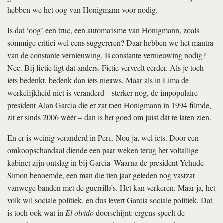
hebben we het oog van Honigmann voor nodig.
Is dat ‘oog’ een truc, een automatisme van Honigmann, zoals
sommige critici wel eens suggereren? Daar hebben we het mantra
van de constante vernieuwing. Is constante vernieuwing nodig?
Nee. Bij fictie ligt dat anders. Fictie verveelt eerder. Als je toch
iets bedenkt, bedenk dan iets nieuws. Maar als in Lima de
werkelijkheid niet is veranderd – sterker nog, de impopulaire
president Alan Garcia die er zat toen Honigmann in 1994 filmde,
zit er sinds 2006 wéér – dan is het goed om juist dát te laten zien.
En er is weinig veranderd in Peru. Nou ja, wel iets. Door een
omkoopschandaal diende een paar weken terug het voltallige
kabinet zijn ontslag in bij Garcia. Waarna de president Yehude
Simon benoemde, een man die tien jaar geleden nog vastzat
vanwege banden met de guerrilla’s. Het kan verkeren. Maar ja, het
volk wil sociale politiek, en dus levert Garcia sociale politiek. Dat
is toch ook wat in
El olvido
doorschijnt: ergens speelt de –