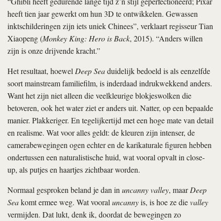
“Ghibli heeft gedurende lange tijd z’n stijl geperfectioneerd; Pixar
heeft tien jaar gewerkt om hun 3D te ontwikkelen. Gewassen
inktschilderingen zijn iets uniek Chinees”, verklaart regisseur Tian
Xiaopeng (
Monkey King: Hero is Back
, 2015). “Anders willen
zijn is onze drijvende kracht.”
Het resultaat, hoewel
Deep Sea
duidelijk bedoeld is als eenzelfde
soort mainstream familiefilm, is inderdaad indrukwekkend anders.
Want het zijn niet alleen die veelkleurige blokjeswolken die
betoveren, ook het water ziet er anders uit. Natter, op een bepaalde
manier. Plakkeriger. En tegelijkertijd met een hoge mate van detail
en realisme. Wat voor alles geldt: de kleuren zijn intenser, de
camerabewegingen ogen echter en de karikaturale figuren hebben
ondertussen een naturalistische huid, wat vooral opvalt in close-
up, als putjes en haartjes zichtbaar worden.
Normaal gesproken beland je dan in
uncanny valley
, maar
Deep
Sea
komt ermee weg. Wat vooral
uncanny
is, is hoe ze die
valley
vermijden. Dat lukt, denk ik, doordat de bewegingen zo