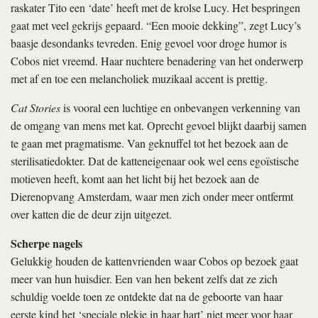
raskater Tito een ‘date’ heeft met de krolse Lucy. Het bespringen
gaat met veel gekrijs gepaard. “Een mooie dekking”, zegt Lucy’s
baasje desondanks tevreden. Enig gevoel voor droge humor is
Cobos niet vreemd. Haar nuchtere benadering van het onderwerp
met af en toe een melancholiek muzikaal accent is prettig.
Cat Stories
is vooral een luchtige en onbevangen verkenning van
de omgang van mens met kat. Oprecht gevoel blijkt daarbij samen
te gaan met pragmatisme. Van geknuffel tot het bezoek aan de
sterilisatiedokter. Dat de katteneigenaar ook wel eens egoïstische
motieven heeft, komt aan het licht bij het bezoek aan de
Dierenopvang Amsterdam, waar men zich onder meer ontfermt
over katten die de deur zijn uitgezet.
Scherpe nagels
Gelukkig houden de kattenvrienden waar Cobos op bezoek gaat
meer van hun huisdier. Een van hen bekent zelfs dat ze zich
schuldig voelde toen ze ontdekte dat na de geboorte van haar
eerste kind het ‘speciale plekje in haar hart’ niet meer voor haar