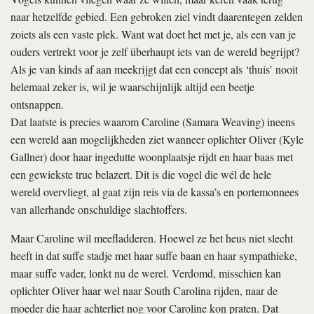
naar hetzelfde gebied. Een gebroken ziel vindt daarentegen zelden
zoiets als een vaste plek. Want wat doet het met je, als een van je
ouders vertrekt voor je zelf überhaupt iets van de wereld begrijpt?
Als je van kinds af aan meekrijgt dat een concept als ‘thuis’ nooit
helemaal zeker is, wil je waarschijnlijk altijd een beetje
ontsnappen.
Dat laatste is precies waarom Caroline (Samara Weaving) ineens
een wereld aan mogelijkheden ziet wanneer oplichter Oliver (Kyle
Gallner) door haar ingedutte woonplaatsje rijdt en haar baas met
een gewiekste truc belazert. Dit is die vogel die wél de hele
wereld overvliegt, al gaat zijn reis via de kassa’s en portemonnees
van allerhande onschuldige slachtoffers.
Maar Caroline wil meefladderen. Hoewel ze het heus niet slecht
heeft in dat suffe stadje met haar suffe baan en haar sympathieke,
maar suffe vader, lonkt nu de werel. Verdomd, misschien kan
oplichter Oliver haar wel naar South Carolina rijden, naar de
moeder die haar achterliet nog voor Caroline kon praten. Dat