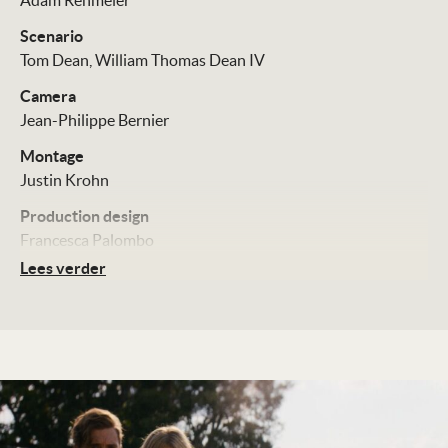
Adam Rehmeier
Scenario
Tom Dean
William Thomas Dean IV
Camera
Jean-Philippe Bernier
Montage
Justin Krohn
Production design
Francesca Palombo
Lees verder
Muziek
Christopher Bear
Cast
Samara Weaving
Kyle Gallner
Kyra Sedgwick
Jon Gries
Distributie
The Searchers