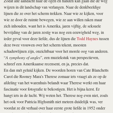
Zodat alle aandacht naar de ogen en handen kan gaan die de weg
wijzen in dit landschap van verlangen. Naar de denkbeeldige
lijnen die ze over het scherm trekken. Naar wie ze kijken, voor
wie ze door de ruimte bewegen, wie ze aan willen raken maar
zich inhouden, want het is Amerika, jaren vijftig, de seksuele
bevrijding van de jaren zestig was nog een eeuwigheid weg, in
ieder geval voor deze liefde, dus de lijnen die
Todd Haynes
tussen
deze twee vrouwen over het scherm tekent, moesten
schaduwlijnen zijn, onzichtbaar voor het morele oog van anderen.
“
A symphony of angles
”, een muziekstuk van perspectieven,
schreef een Amerikaanse recensent, en ja, precies dat.
En dan mét geluid kijken. De woorden horen van Cate Blanchetts
Carol die Rooney Mara’s Therese zomaar iets vraagt als ze op de
afdeling van het warenhuis belandt waar Therese werkt om haar
fascinatie voor fotografie te bekostigen. Het is bijna kerst. Er
hangt iets in de lucht. Wij weten het. Therese nog even niet, zoals
het ook voor Patricia Highsmith niet meteen duidelijk was, ver
voordat ze dit verhaal over haar eerste grote liefde in 1952 onder