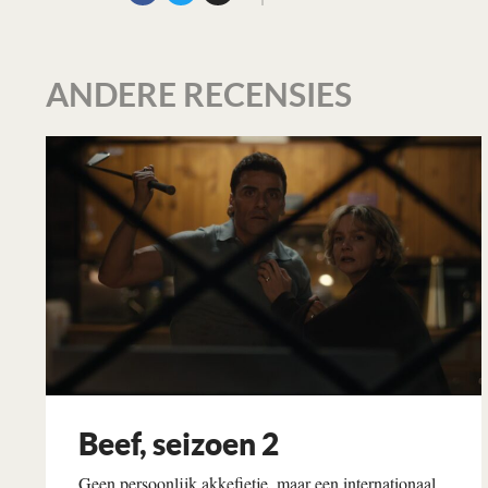
ANDERE RECENSIES
Beef, seizoen 2
Geen persoonlijk akkefietje, maar een internationaal