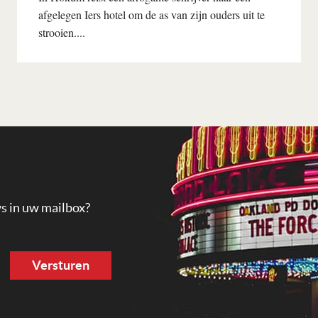
afgelegen Iers hotel om de as van zijn ouders uit te
strooien....
Lees verder
ws in uw mailbox?