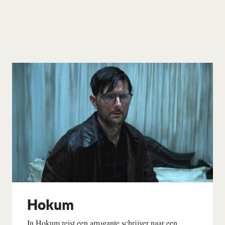
Hokum
In Hokum reist een arrogante schrijver naar een