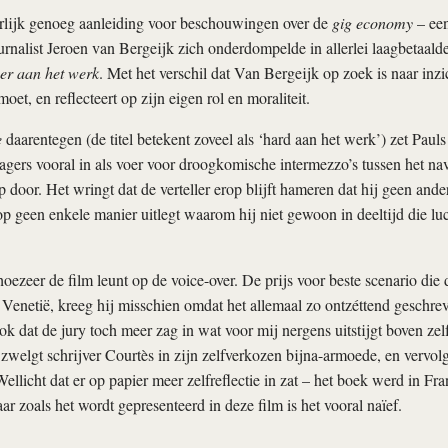
urlijk genoeg aanleiding voor beschouwingen over de
gig economy
– een
rnalist Jeroen van Bergeijk zich onderdompelde in allerlei laagbetaalde
r aan het werk
. Met het verschil dat Van Bergeijk op zoek is naar inzi
moet, en reflecteert op zijn eigen rol en moraliteit.
e
daarentegen (de titel betekent zoveel als ‘hard aan het werk’) zet Paul
jagers vooral in als voer voor droogkomische intermezzo’s tussen het nav
 door. Het wringt dat de verteller erop blijft hameren dat hij geen ande
op geen enkele manier uitlegt waarom hij niet gewoon in deeltijd die lucra
hoezeer de film leunt op de voice-over. De prijs voor beste scenario die
n Venetië, kreeg hij misschien omdat het allemaal zo ontzéttend geschre
ook dat de jury toch meer zag in wat voor mij nergens uitstijgt boven zel
 zwelgt schrijver Courtès in zijn zelfverkozen bijna-armoede, en vervol
llicht dat er op papier meer zelfreflectie in zat – het boek werd in Fra
r zoals het wordt gepresenteerd in deze film is het vooral naïef.