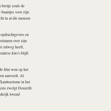
 beetje zoals de
 baantjes voor zijn
cht in al die mensen
s opdrachtgevers en
elstaren over zijn
re uitweg heeft,
tieve foto’s blijft
 de film won op het
ven aanvoelt. Al
fkanttoerisme in het
gens zwelgt Donzelli
nkrijk lovend