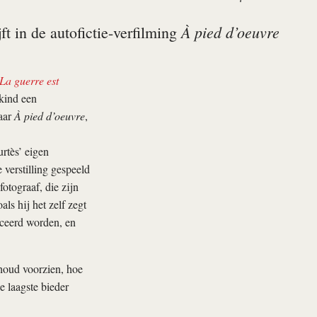
À pied d’oeuvre
t in de autofictie-verfilming
La guerre est
 kind een
aar
À pied d’oeuvre
,
rtès’ eigen
 verstilling gespeeld
otograaf, die zijn
als hij het zelf zegt
liceerd worden, en
rhoud voorzien, hoe
e laagste bieder