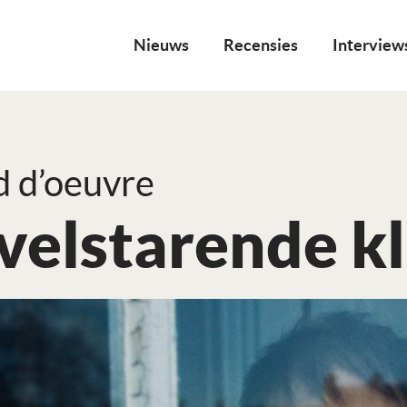
Nieuws
Recensies
Interview
d d’oeuvre
velstarende k