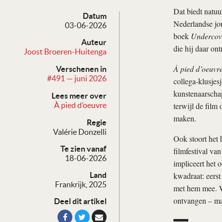
Dat biedt natu
Datum
Nederlandse jou
03-06-2026
boek
Undercove
Auteur
die hij daar ont
Joost Broeren-Huitenga
À pied d’oeuvr
Verschenen in
#491 — juni 2026
collega-klusjes
kunstenaarschap
Lees meer over
terwijl de film 
À pied d’oeuvre
maken.
Regie
Valérie Donzelli
Ook stoort het 
Te zien vanaf
filmfestival va
18-06-2026
impliceert het 
kwadraat: eerst
Land
Frankrijk, 2025
met hem mee. We
ontvangen – maa
Deel dit artikel