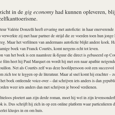
gig economy
zicht in de
had kunnen opleveren, blijf
zelfkanttoerisme.
teur Valérie Donzelli heeft ervaring met autofictie: in haar enerverende
verwerkte zij met haar partner de strijd die ze voerden toen hun jonge
eg. Maar het verfilmen van andermans autofictie blijkt andere koek. H
namige boek van Franck Courtès, komt nergens echt tot leven.
 van het boek is een naamloze ik-figuur die direct is gebaseerd op Cou
de film heet hij Paul Marquet en wordt hij met een naar apathie neigende
uillon. Net als Courtès zelf was deze hoofdpersoon ooit een succesvol f
m zich toe te leggen op de literatuur. Maar al snel komt hij erachter – zo
n het boek ontleende voice-over – dat schrijven iets anders is dan gepub
rden weer iets anders dan met schrijven je brood verdienen.
chteloos ploetert aan zijn derde roman, moet hij wel in zijn levensonde
k is. Dus schrijft hij zich in op een online platform waar particulieren d
erlei klusjes in en om huis.