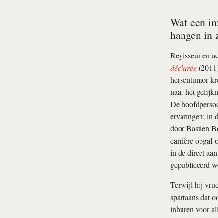
Wat een in
hangen in 
Regisseur en ac
déclarée
(2011) 
hersentumor kre
naar het gelijk
De hoofdpersoon
ervaringen; in 
door Bastien Bo
carrière opgaf o
in de direct aa
gepubliceerd wo
Terwijl hij vru
spartaans dat oo
inhuren voor all