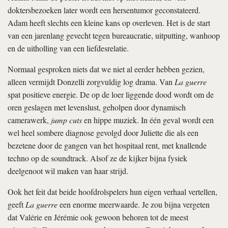
doktersbezoeken later wordt een hersentumor geconstateerd.
Adam heeft slechts een kleine kans op overleven. Het is de start
van een jarenlang gevecht tegen bureaucratie, uitputting, wanhoop
en de uitholling van een liefdesrelatie.
Normaal gesproken niets dat we niet al eerder hebben gezien,
alleen vermijdt Donzelli zorgvuldig log drama. Van
La guerre
spat positieve energie. De op de loer liggende dood wordt om de
oren geslagen met levenslust, geholpen door dynamisch
camerawerk,
jump cuts
en hippe muziek. In één geval wordt een
wel heel sombere diagnose gevolgd door Juliette die als een
bezetene door de gangen van het hospitaal rent, met knallende
techno op de soundtrack. Alsof ze de kijker bijna fysiek
deelgenoot wil maken van haar strijd.
Ook het feit dat beide hoofdrolspelers hun eigen verhaal vertellen,
geeft
La guerre
een enorme meerwaarde. Je zou bijna vergeten
dat Valérie en Jérémie ook gewoon behoren tot de meest