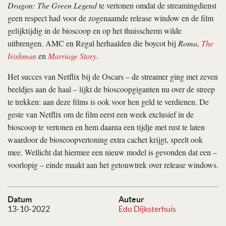
Dragon: The Green Legend
te vertonen omdat de streamingdienst
geen respect had voor de zogenaamde release window en de film
gelijktijdig in de bioscoop en op het thuisscherm wilde
uitbrengen. AMC en Regal herhaalden die boycot bij
Roma
,
The
Irishman
en
Marriage Story
.
Het succes van Netflix bij de Oscars – de streamer ging met zeven
beeldjes aan de haal – lijkt de bioscoopgiganten nu over de streep
te trekken: aan deze films is ook voor hen geld te verdienen. De
geste van Netflix om de film eerst een week exclusief in de
bioscoop te vertonen en hem daarna een tijdje met rust te laten
waardoor de bioscoopvertoning extra cachet krijgt, speelt ook
mee. Wellicht dat hiermee een nieuw model is gevonden dat een –
voorlopig – einde maakt aan het getouwtrek over release windows.
Datum
Auteur
13-10-2022
Edo Dijksterhuis