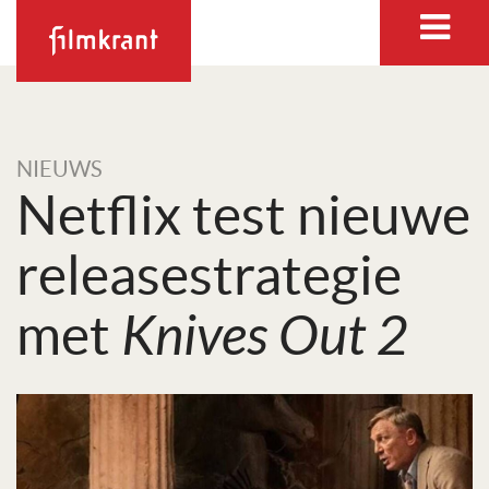
NIEUWS
Netflix test nieuwe
release­stra­te­gie
met
Knives Out 2