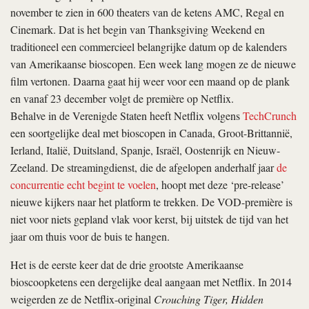
november te zien in 600 theaters van de ketens AMC, Regal en
Cinemark. Dat is het begin van Thanksgiving Weekend en
traditioneel een commercieel belangrijke datum op de kalenders
van Amerikaanse bioscopen. Een week lang mogen ze de nieuwe
film vertonen. Daarna gaat hij weer voor een maand op de plank
en vanaf 23 december volgt de première op Netflix.
Behalve in de Verenigde Staten heeft Netflix volgens
TechCrunch
een soortgelijke deal met bioscopen in Canada, Groot-Brittannië,
Ierland, Italië, Duitsland, Spanje, Israël, Oostenrijk en Nieuw-
Zeeland. De streamingdienst, die de afgelopen anderhalf jaar
de
concurrentie echt begint te voelen
, hoopt met deze ‘pre-release’
nieuwe kijkers naar het platform te trekken. De VOD-première is
niet voor niets gepland vlak voor kerst, bij uitstek de tijd van het
jaar om thuis voor de buis te hangen.
Het is de eerste keer dat de drie grootste Amerikaanse
bioscoopketens een dergelijke deal aangaan met Netflix. In 2014
weigerden ze de Netflix-original
Crouching Tiger, Hidden