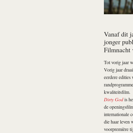
Vanaf dit j
jonger publ
Filmnacht v
Tot vorig jaar 
Vorig jaar draa
eerdere edities
randprogrammeri
kwaliteitsfilm.
Dirty God
is he
de openingsfilm
internationale 
die haar leven 
voorpremière ti