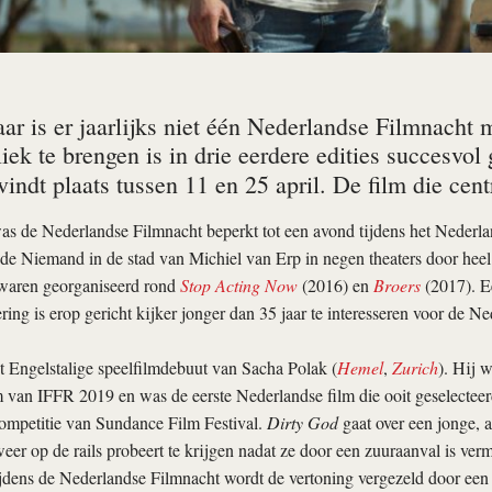
aar is er jaarlijks niet één Nederlandse Filmnacht
iek te brengen is in drie eerdere edities succesvo
indt plaats tussen 11 en 25 april. De film die cent
was de Nederlandse Filmnacht beperkt tot een avond tijdens het Nederla
ide Niemand in de stad van Michiel van Erp in negen theaters door hee
 waren georganiseerd rond
Stop Acting Now
(2016) en
Broers
(2017). E
ng is erop gericht kijker jonger dan 35 jaar te interesseren voor de N
t Engelstalige speelfilmdebuut van Sacha Polak (
Hemel
,
Zurich
). Hij 
 van IFFR 2019 en was de eerste Nederlandse film die ooit geselecteer
competitie van Sundance Film Festival.
Dirty God
gaat over een jonge, 
weer op de rails probeert te krijgen nadat ze door een zuuraanval is verm
jdens de Nederlandse Filmnacht wordt de vertoning vergezeld door een