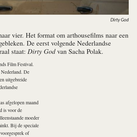
Dirty God
 maar vier. Het format om arthousefilms naar een
l gebleken. De eerst volgende Nederlandse
Dirty God
raal staat:
van Sacha Polak.
nds Film Festival.
l Nederland. De
en uitgebreide
ederlandse
was afgelopen maand
d is voor de
alleenstaande moeder
inkt. Bij de speciale
 voorgesprek of