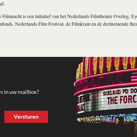
af.
Filmnacht is een initiatief van het Nederlands Filmtheater Overleg, 
fonds, Nederlands Film Festival, de Filmkrant en de deelnemende thea
ws in uw mailbox?