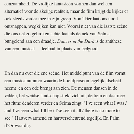
eenzaamheid. De vrolijke fantasieën vormen dan wel een
alternatief voor de akelige realiteit, maar de film krijgt de kijker er
ook steeds verder mee in zijn greep. Von Trier laat ons nooit
ontsnappen, wegkijken kan niet. Vooral niet van die laatste scène
die ons net zo gebroken achterlaat als de nek van Selma,
bungelend aan een draadje.
Dancer in the Dark
is de antithese
van een musical — feelbad in plaats van feelgood.
En dan nu over die ene scène. Het middelpunt van de film vormt
een musicalnummer waarin de hoofdpersoon tegelijk afscheid
neemt en een ode brengt aan zien. De mensen dansen in de
velden, het weidse landschap strekt zich uit, de trein en daarmee
het ritme denderen verder en Selma zingt: "I’ve seen what I was /
and I’ve seen what I’ll be / I’ve seen it all / there is no more to
see." Hartverwarmend en hartverscheurend tegelijk. En Palm
d’Or-waardig.