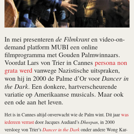
de Filmkrant
In mei presenteren
en video-on-
demand platform MUBI een online
filmprogramma met Gouden Palmwinnaars.
Voordat Lars von Trier in Cannes
persona non
grata werd
vanwege Nazistische uitspraken,
Dancer in
won hij in 2000 de Palme d’Or voor
the Dark
. Een donkere, hartverscheurende
variatie op Amerikaanse musicals. Maar ook
een ode aan het leven.
Het is in Cannes altijd onverwacht wie de Palm wint. Dit jaar
was
iedereen verrast
door Jacques Audiard’s
Dheepan
, in 2000
versloeg von Trier’s
Dancer in the Dark
onder andere Wong Kar-