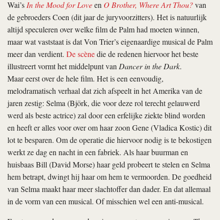
Wai’s
In the Mood for Love
en
O Brother, Where Art Thou?
van
de gebroeders Coen (dit jaar de juryvoorzitters). Het is natuurlijk
altijd speculeren over welke film de Palm had moeten winnen,
maar wat vaststaat is dat Von Trier’s eigenaardige musical de Palm
meer dan verdient.
De scène
die de redenen hiervoor het beste
illustreert vormt het middelpunt van
Dancer in the Dark
.
Maar eerst over de hele film. Het is een eenvoudig,
melodramatisch verhaal dat zich afspeelt in het Amerika van de
jaren zestig: Selma (Björk, die voor deze rol terecht gelauwerd
werd als beste actrice) zal door een erfelijke ziekte blind worden
en heeft er alles voor over om haar zoon Gene (Vladica Kostic) dit
lot te besparen. Om de operatie die hiervoor nodig is te bekostigen
werkt ze dag en nacht in een fabriek. Als haar buurman en
huisbaas Bill (David Morse) haar geld probeert te stelen en Selma
hem betrapt, dwingt hij haar om hem te vermoorden. De goedheid
van Selma maakt haar meer slachtoffer dan dader. En dat allemaal
in de vorm van een musical. Of misschien wel een anti-musical.