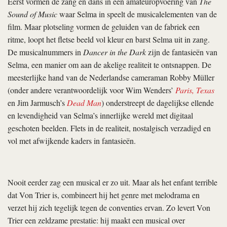
Eerst vormen de zang en dans in een amateuropvoering van
The
Sound of Music
waar Selma in speelt de musicalelementen van de
film. Maar plotseling vormen de geluiden van de fabriek een
ritme, loopt het fletse beeld vol kleur en barst Selma uit in zang.
De musicalnummers in
Dancer in the Dark
zijn de fantasieën van
Selma, een manier om aan de akelige realiteit te ontsnappen. De
meesterlijke hand van de Nederlandse cameraman Robby Müller
(onder andere verantwoordelijk voor Wim Wenders’
Paris, Texas
en Jim Jarmusch’s
Dead Man
) onderstreept de dagelijkse ellende
en levendigheid van Selma’s innerlijke wereld met digitaal
geschoten beelden. Flets in de realiteit, nostalgisch verzadigd en
vol met afwijkende kaders in fantasieën.
Nooit eerder zag een musical er zo uit. Maar als het enfant terrible
dat Von Trier is, combineert hij het genre met melodrama en
verzet hij zich tegelijk tegen de conventies ervan. Zo levert Von
Trier een zeldzame prestatie: hij maakt een musical over